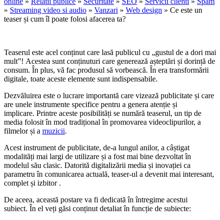
online
»
Relatii publice
»
Securitate
»
SEO
»
Servicii clienti
»
Spam
»
Streaming video si audio
»
Vanzari
»
Web design
» Ce este un
teaser și cum îl poate folosi afacerea ta?
Teaserul este acel conținut care lasă publicul cu „gustul de a dori mai
mult”! Acestea sunt conținuturi care generează așteptări și dorință de
consum. În plus, vă fac produsul să vorbească. În era transformării
digitale, toate aceste elemente sunt indispensabile.
Dezvăluirea este o lucrare importantă care vizează publicitate și care
are unele instrumente specifice pentru a genera atenție și
implicare. Printre aceste posibilități se numără teaserul, un tip de
media folosit în mod tradițional în promovarea videoclipurilor, a
filmelor și a
muzicii
.
Acest instrument de publicitate, de-a lungul anilor, a câștigat
modalități mai largi de utilizare și a fost mai bine dezvoltat în
modelul său clasic. Datorită digitalizării media și inovației ca
parametru în comunicarea actuală, teaser-ul a devenit mai interesant,
complet și izbitor .
De aceea, această postare va fi dedicată în întregime acestui
subiect. În el veți găsi conținut detaliat în funcție de subiecte: