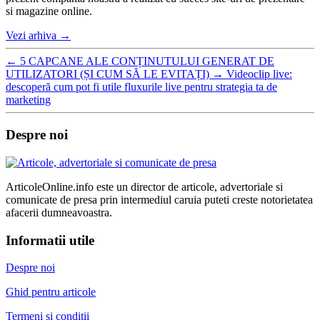
si magazine online.
Vezi arhiva
→
←
5 CAPCANE ALE CONȚINUTULUI GENERAT DE
UTILIZATORI (ȘI CUM SĂ LE EVITAȚI)
→
Videoclip live:
descoperă cum pot fi utile fluxurile live pentru strategia ta de
marketing
Despre noi
ArticoleOnline.info este un director de articole, advertoriale si
comunicate de presa prin intermediul caruia puteti creste notorietatea
afacerii dumneavoastra.
Informatii utile
Despre noi
Ghid pentru articole
Termeni si conditii