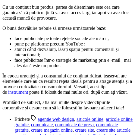
Cu un conținut bun produs, partea de diseminare este cea care
garantează că publicul țintă va avea acces larg, iar apoi va avea loc
această muncă de provocare.
O bună dezvăluire trebuie să urmeze următoarele baze:
face publicitate pe toate rețelele sociale ale mărcii;
pune pe platforme precum YouTube ;
atunci când dezvăluiți, lăsați spațiu pentru comentarii și
interacționați;
face publicitate într-o strategie de marketing prin e -mail , mai
ales dacă este un produs.
În epoca urgenței și a consumului de conținut ridicat, teaser-ul are
elementele care au ca rezultat rețeta ideală pentru a atrage atenția și a
provoca curiozitatea consumatorului. Versatil, acest tip
de
instrument
poate fi folosit de mai multe ori, după cum ați văzut.
Profitând de subiect, află mai multe despre videoclipurile
corporative și despre cum să le folosești în favoarea afacerii tale!
Etichete
agentie web design
,
articole online
,
articole online
gratuite
,
comunicate
,
comunicate de presa
,
comunicate
gratuite
,
creare magazin online
,
creare site
,
creare site articole