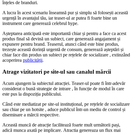
înțeles de branduri.
A lucra în acest scenariu înseamnă pur și simplu să folosești această
urgență în avantajul tău, iar teaser-ul ar putea fi foarte bine un
instrument care generează celebrul hype.
Așteptarea anticipată este importantă chiar și pentru a face ca acest
produs final să devină un subiect, care generează angajament și
expunere pentru brand. Teaserul, atunci când este bine produs,
trezește această dorință urgentă de consum, generează așteptări și
chiar face din produs un subiect pe rețelele de socializare , extinzând
acoperirea
publicității
.
Atrage vizitatori pe site-ul sau canalul mărcii
Acum ajungem la subiectul atracției. Teaser-ul poate fi într-adevăr
considerat o bună strategie de intrare , în funcție de modul în care
este pus la dispoziția publicului.
Când este mediatizat pe site-ul instituțional, pe rețelele de socializare
sau chiar pe un hotsite , aduce publicul într-un mediu de control și
diseminare a mărcii respective.
Această muncă de atracție facilitează foarte mult următorii pași,
adică munca axată pe implicare. Atractia genereaza un flux mai