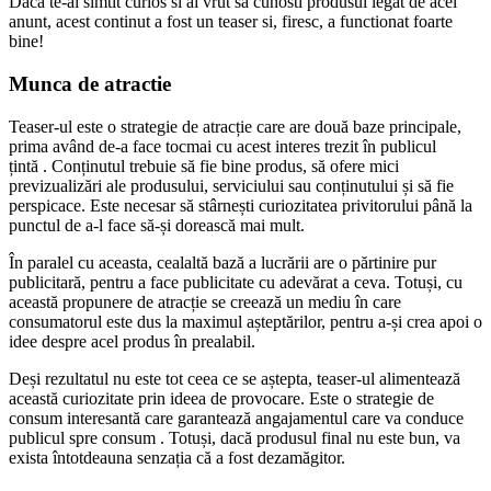
Daca te-ai simtit curios si ai vrut sa cunosti produsul legat de acel
anunt, acest continut a fost un teaser si, firesc, a functionat foarte
bine!
Munca de atractie
Teaser-ul este o strategie de atracție care are două baze principale,
prima având de-a face tocmai cu acest interes trezit în publicul
țintă . Conținutul trebuie să fie bine produs, să ofere mici
previzualizări ale produsului, serviciului sau conținutului și să fie
perspicace. Este necesar să stârnești curiozitatea privitorului până la
punctul de a-l face să-și dorească mai mult.
În paralel cu aceasta, cealaltă bază a lucrării are o părtinire pur
publicitară, pentru a face publicitate cu adevărat a ceva. Totuși, cu
această propunere de atracție se creează un mediu în care
consumatorul este dus la maximul așteptărilor, pentru a-și crea apoi o
idee despre acel produs în prealabil.
Deși rezultatul nu este tot ceea ce se aștepta, teaser-ul alimentează
această curiozitate prin ideea de provocare. Este o strategie de
consum interesantă care garantează angajamentul care va conduce
publicul spre consum . Totuși, dacă produsul final nu este bun, va
exista întotdeauna senzația că a fost dezamăgitor.