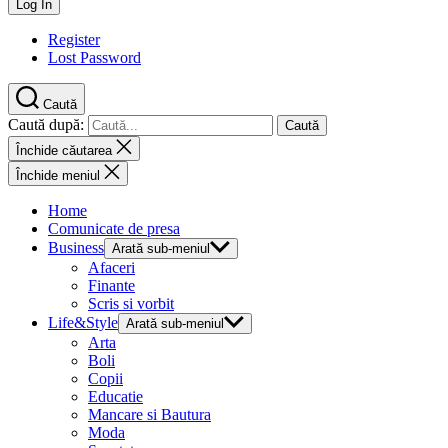
Register
Lost Password
Caută
Caută după:
Închide căutarea
Închide meniul
Home
Comunicate de presa
Business
Arată sub-meniul
Afaceri
Finante
Scris si vorbit
Life&Style
Arată sub-meniul
Arta
Boli
Copii
Educatie
Mancare si Bautura
Moda