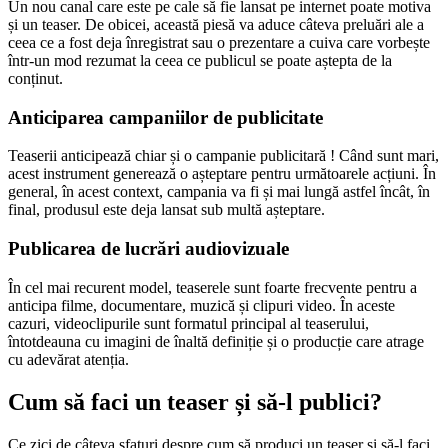
Un nou canal care este pe cale să fie lansat pe internet poate motiva
și un teaser. De obicei, această piesă va aduce câteva preluări ale a
ceea ce a fost deja înregistrat sau o prezentare a cuiva care vorbește
într-un mod rezumat la ceea ce publicul se poate aștepta de la
conținut.
Anticiparea campaniilor de publicitate
Teaserii anticipează chiar și o campanie publicitară ! Când sunt mari,
acest instrument generează o așteptare pentru următoarele acțiuni. În
general, în acest context, campania va fi și mai lungă astfel încât, în
final, produsul este deja lansat sub multă așteptare.
Publicarea de lucrări audiovizuale
În cel mai recurent model, teaserele sunt foarte frecvente pentru a
anticipa filme, documentare, muzică și clipuri video. În aceste
cazuri, videoclipurile sunt formatul principal al teaserului,
întotdeauna cu imagini de înaltă definiție și o producție care atrage
cu adevărat atenția.
Cum să faci un teaser și să-l publici?
Ce zici de câteva sfaturi despre cum să produci un teaser și să-l faci