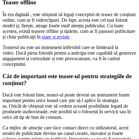
Teaser offline
În era digitală , este obișnuit să legați conceptul de teaser de conținut
online, cum ar fi videoclipuri. De fapt, acesta este cel mai folosit
model și, firește, atrage foarte mult atenția publicului. Cu toate
acestea, există teasere offline și tipărite, cum ar fi panouri publicitare
și chiar publicații în
ziare și reviste
.
Teaserul nu este un instrument inflexibil care se limitează la
video. Dacă piesa folosită pentru a anticipa este capabilă să genereze
angajament și curiozitate și este provocatoare, va fi în cadrul
conceptului.
Cât de important este teaser-ul pentru strategiile de
conținut?
Dacă este folosit bine, teaser-ul poate deveni un instrument foarte
important pentru orice brand care știe să-l aplice în strategia
sa. Oricât de obișnuit este să vedem această posibilitate legată de
produsele audiovizuale, este posibil să o folosești în servicii sau în
orice alt tip de bun de consum.
Ca mijloc de atracție care face contact direct cu utilizatorul, acest
model de publicitate devine un canal creativ, inovator și foarte
valoros pentru relația cu publicul. Importanta sa poate fi perceputa