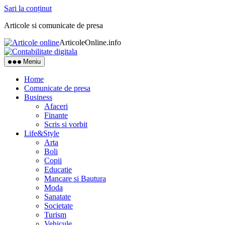
Sari la conținut
Articole si comunicate de presa
ArticoleOnline.info
Meniu
Home
Comunicate de presa
Business
Afaceri
Finante
Scris si vorbit
Life&Style
Arta
Boli
Copii
Educatie
Mancare si Bautura
Moda
Sanatate
Societate
Turism
Vehicule