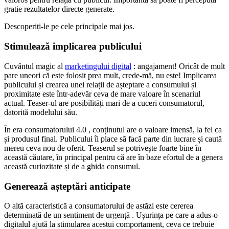
gratie rezultatelor directe generate.
Descoperiți-le pe cele principale mai jos.
Stimulează implicarea publicului
Cuvântul magic al
marketingului digital
: angajament! Oricât de mult
pare uneori că este folosit prea mult, crede-mă, nu este! Implicarea
publicului și crearea unei relații de așteptare a consumului și
proximitate este într-adevăr ceva de mare valoare în scenariul
actual. Teaser-ul are posibilități mari de a cuceri consumatorul,
datorită modelului său.
În era consumatorului 4.0 , conținutul are o valoare imensă, la fel ca
și produsul final. Publicului îi place să facă parte din lucrare și caută
mereu ceva nou de oferit. Teaserul se potrivește foarte bine în
această căutare, în principal pentru că are în baze efortul de a genera
această curiozitate și de a ghida consumul.
Generează așteptări anticipate
O altă caracteristică a consumatorului de astăzi este cererea
determinată de un sentiment de urgență . Ușurința pe care a adus-o
digitalul ajută la stimularea acestui comportament, ceva ce trebuie