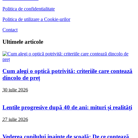
Politica de confidentialitate
Politica de utilizare a Cookie-urilor
Contact
Ultimele articole
Cum alegi o optică potrivită: criteriile care contează
dincolo de preț
30 iulie 2026
Lentile progresive după 40 de ani: mituri și realități
27 iulie 2026
Vederea copilului inainte de școală: De ce contează