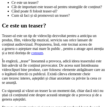
Ce este un teaser?
Cât de important este teaser-ul pentru strategiile de conținut?
Când poate fi folosit teaser-ul?
Cum să faci și să promovezi un teaser?
Ce este un teaser?
Teaser-ul este un tip de videoclip dezvoltat pentru a anticipa un
produs, film, videoclip muzical, serviciu sau orice lansare de
conținut audiovizual. Propunerea, însă, este tocmai aceea de
a genera o așteptare mai mare în public , pentru a atrage apoi atenția
și a trezi dorința de
consum
.
În engleză, „tease” înseamnă a provoca, adică ideea teaserului este
într-adevăr să fie conținut provocator. De aceea sunt întotdeauna
videoclipuri bine produse, care folosesc elemente atrăgătoare care au
o legătură directă cu publicul. Există câteva elemente cheie
care trezesc interes, așteptări și chiar anxietate cu privire la ceea ce
se anunță.
Cu siguranță ai văzut un teaser la un moment dat, chiar dacă nici nu
știai că conținutul este despre această strategie de a provoca și de a
genera așteptări.