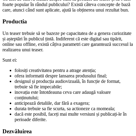
foarte popular în rândul publicului? Există câteva concepte de bază
care, atunci când sunt aplicate, ajută la obținerea unui rezultat bun.
Productia
Un teaser trebuie să se bazeze pe capacitatea de a genera curiozitate
și așteptări în publicul țintă. Indiferent că este digital sau tipărit,
online sau offline, există câțiva parametri care garantează succesul la
realizarea unui teaser.
Sunt ei:
folosiți creativitatea pentru a atrage atenția;
ofera informatii despre lansarea produsului final;
designul și producția audiovizuală, în funcție de format,
trebuie să fie impecabile;
inovația este întotdeauna ceva care adaugă valoare
conținutului;
anticipează detaliile, dar fără a exagera;
durata trebuie sa fie scurta, sa actioneze ca momeala;
dacă este posibil, faceți mai multe versiuni și publicați-le în
perioade diferite.
Dezvăluirea