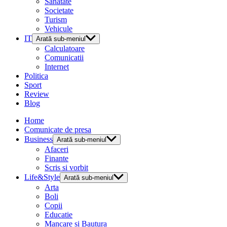
Sanatate
Societate
Turism
Vehicule
IT
Arată sub-meniul
Calculatoare
Comunicatii
Internet
Politica
Sport
Review
Blog
Home
Comunicate de presa
Business
Arată sub-meniul
Afaceri
Finante
Scris si vorbit
Life&Style
Arată sub-meniul
Arta
Boli
Copii
Educatie
Mancare si Bautura