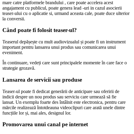
mare catre platformele brandului , care poate accelera acest
angajament cu publicul, poate genera lead -uri in cazul asocierii
teaser-ului cu o aplicatie si, urmand aceasta cale, poate duce ulterior
la conversii.
Când poate fi folosit teaser-ul?
Teaserul depășește cu mult audiovizualul și poate fi un instrument
important pentru lansarea unui produs sau comunicarea unui
eveniment.
În continuare, vedeți care sunt principalele momente în care face o
strategie grozavă.
Lansarea de servicii sau produse
Teaser-ul poate fi dedicat generării de anticipare sau oferirii de
indicii despre un nou produs sau serviciu care urmează să fie
lansat. Un exemplu foarte des întâlnit este electronica, pentru care
mărcile realizează întotdeauna videoclipuri care arată unele dintre
funcțiile lor și, mai ales, designul lor.
Promovarea unui canal pe internet