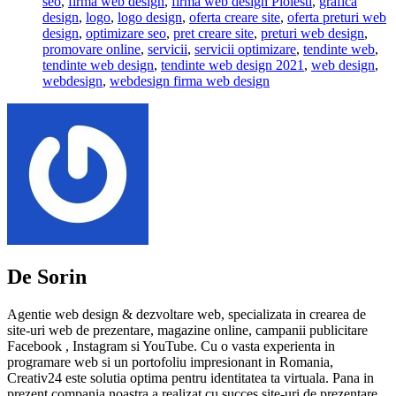
seo
,
firma web design
,
firma web design Ploiesti
,
grafica
design
,
logo
,
logo design
,
oferta creare site
,
oferta preturi web
design
,
optimizare seo
,
pret creare site
,
preturi web design
,
promovare online
,
servicii
,
servicii optimizare
,
tendinte web
,
tendinte web design
,
tendinte web design 2021
,
web design
,
webdesign
,
webdesign firma web design
De Sorin
Agentie web design & dezvoltare web, specializata in crearea de
site-uri web de prezentare, magazine online, campanii publicitare
Facebook , Instagram si YouTube. Cu o vasta experienta in
programare web si un portofoliu impresionant in Romania,
Creativ24 este solutia optima pentru identitatea ta virtuala. Pana in
prezent compania noastra a realizat cu succes site-uri de prezentare