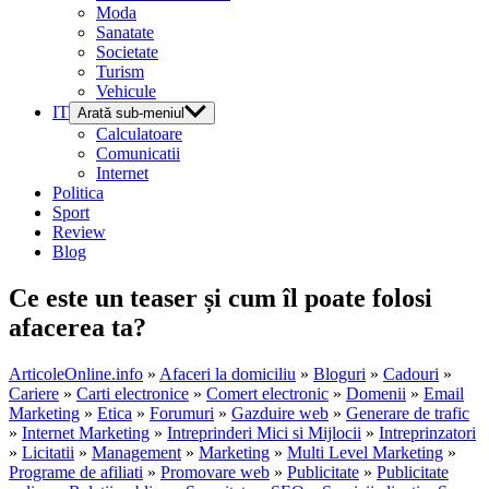
Moda
Sanatate
Societate
Turism
Vehicule
IT
Arată sub-meniul
Calculatoare
Comunicatii
Internet
Politica
Sport
Review
Blog
Ce este un teaser și cum îl poate folosi
afacerea ta?
ArticoleOnline.info
»
Afaceri la domiciliu
»
Bloguri
»
Cadouri
»
Cariere
»
Carti electronice
»
Comert electronic
»
Domenii
»
Email
Marketing
»
Etica
»
Forumuri
»
Gazduire web
»
Generare de trafic
»
Internet Marketing
»
Intreprinderi Mici si Mijlocii
»
Intreprinzatori
»
Licitatii
»
Management
»
Marketing
»
Multi Level Marketing
»
Programe de afiliati
»
Promovare web
»
Publicitate
»
Publicitate