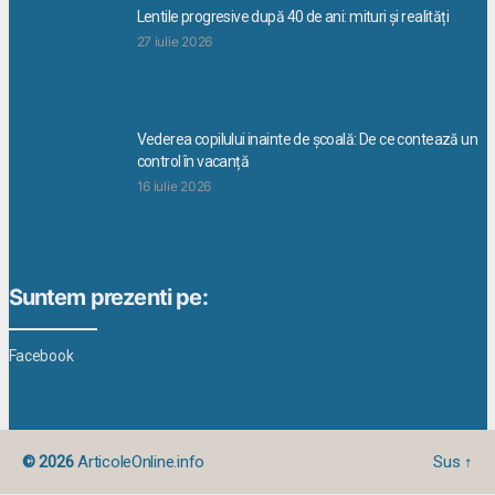
Lentile progresive după 40 de ani: mituri și realități
27 iulie 2026
Vederea copilului inainte de școală: De ce contează un
control în vacanță
16 iulie 2026
Suntem prezenti pe:
Facebook
© 2026
ArticoleOnline.info
Sus
↑