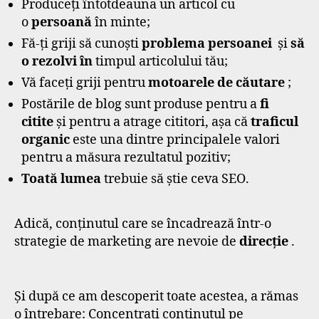
Produceți întotdeauna un articol cu ​​
o
persoană
în minte;
Fă-ți griji să cunoști
problema persoanei
și
să
o rezolvi în
timpul articolului tău;
Vă faceți griji pentru
motoarele de căutare
;
Postările de blog sunt produse pentru a
fi
citite
și pentru a atrage cititori, așa că
traficul
organic
este una dintre principalele valori
pentru a măsura rezultatul pozitiv;
Toată lumea
trebuie să știe ceva SEO.
Adică, conținutul care se încadrează într-o
strategie de marketing are nevoie de
direcție
.
Și după ce am descoperit toate acestea, a rămas
o întrebare: Concentrați conținutul pe