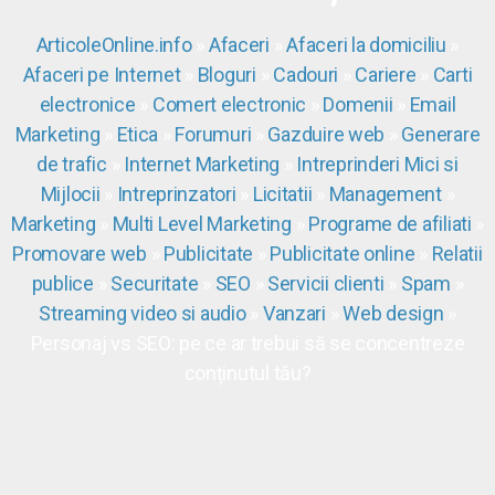
ArticoleOnline.info
»
Afaceri
»
Afaceri la domiciliu
»
Afaceri pe Internet
»
Bloguri
»
Cadouri
»
Cariere
»
Carti
electronice
»
Comert electronic
»
Domenii
»
Email
Marketing
»
Etica
»
Forumuri
»
Gazduire web
»
Generare
de trafic
»
Internet Marketing
»
Intreprinderi Mici si
Mijlocii
»
Intreprinzatori
»
Licitatii
»
Management
»
Marketing
»
Multi Level Marketing
»
Programe de afiliati
»
Promovare web
»
Publicitate
»
Publicitate online
»
Relatii
publice
»
Securitate
»
SEO
»
Servicii clienti
»
Spam
»
Streaming video si audio
»
Vanzari
»
Web design
»
Personaj vs SEO: pe ce ar trebui să se concentreze
conținutul tău?