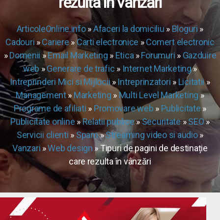
rezulta în vânzări
ArticoleOnline.info
»
Afaceri la domiciliu
»
Bloguri
»
Cadouri
»
Cariere
»
Carti electronice
»
Comert electronic
»
Domenii
»
Email Marketing
»
Etica
»
Forumuri
»
Gazduire
web
»
Generare de trafic
»
Internet Marketing
»
Intreprinderi Mici si Mijlocii
»
Intreprinzatori
»
Licitatii
»
Management
»
Marketing
»
Multi Level Marketing
»
Programe de afiliati
»
Promovare web
»
Publicitate
»
Publicitate online
»
Relatii publice
»
Securitate
»
SEO
»
Servicii clienti
»
Spam
»
Streaming video si audio
»
Vanzari
»
Web design
» Tipuri de pagini de destinație
care rezulta în vânzări