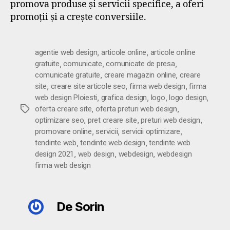
promova produse și servicii specifice, a oferi
promoții și a crește conversiile.
,
,
agentie web design
articole online
articole online
,
,
,
gratuite
comunicate
comunicate de presa
,
,
comunicate gratuite
creare magazin online
creare
,
,
,
site
creare site articole seo
firma web design
firma
,
,
,
,
web design Ploiesti
grafica design
logo
logo design
,
,
Etichete
oferta creare site
oferta preturi web design
,
,
,
optimizare seo
pret creare site
preturi web design
,
,
,
promovare online
servicii
servicii optimizare
,
,
tendinte web
tendinte web design
tendinte web
,
,
,
design 2021
web design
webdesign
webdesign
firma web design
De Sorin