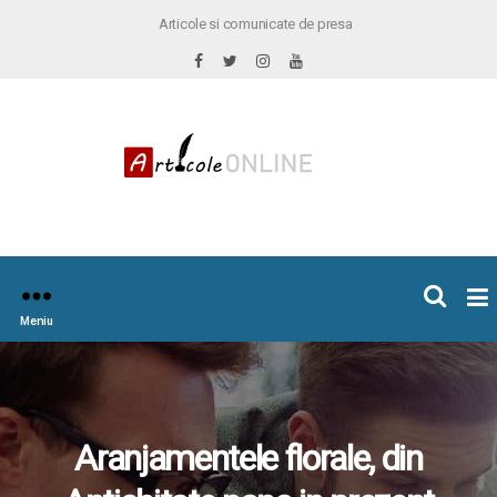
Articole si comunicate de presa
×
icoleOnline.info
Meniu
Aranjamentele florale, din