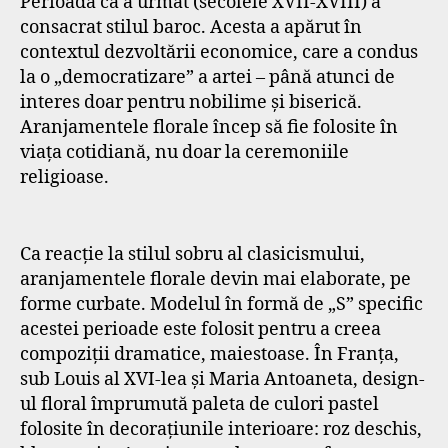
Perioada ca a urmat (secolele XVII-XVIII) a
consacrat stilul baroc. Acesta a apărut în
contextul dezvoltării economice, care a condus
la o „democratizare” a artei – până atunci de
interes doar pentru nobilime și biserică.
Aranjamentele florale încep să fie folosite în
viața cotidiană, nu doar la ceremoniile
religioase.
Ca reacție la stilul sobru al clasicismului,
aranjamentele florale devin mai elaborate, pe
forme curbate. Modelul în formă de „S” specific
acestei perioade este folosit pentru a creea
compoziții dramatice, maiestoase. În Franța,
sub Louis al XVI-lea și Maria Antoaneta, design-
ul floral împrumută paleta de culori pastel
folosite în decorațiunile interioare: roz deschis,