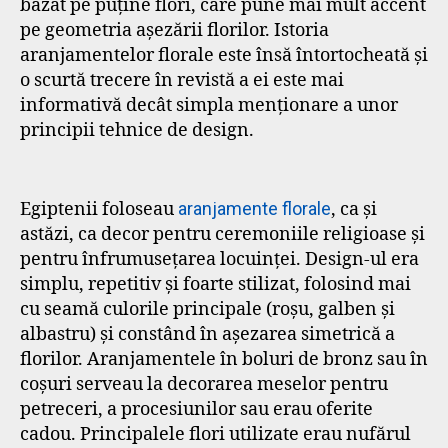
bazat pe puține flori, care pune mai mult accent
pe geometria așezării florilor. Istoria
aranjamentelor florale este însă întortocheată și
o scurtă trecere în revistă a ei este mai
informativă decât simpla menționare a unor
principii tehnice de design.
Egiptenii foloseau
aranjamente florale
, ca și
astăzi, ca decor pentru ceremoniile religioase și
pentru înfrumusețarea locuinței. Design-ul era
simplu, repetitiv și foarte stilizat, folosind mai
cu seamă culorile principale (roșu, galben și
albastru) și constând în așezarea simetrică a
florilor. Aranjamentele în boluri de bronz sau în
coșuri serveau la decorarea meselor pentru
petreceri, a procesiunilor sau erau oferite
cadou. Principalele flori utilizate erau nufărul