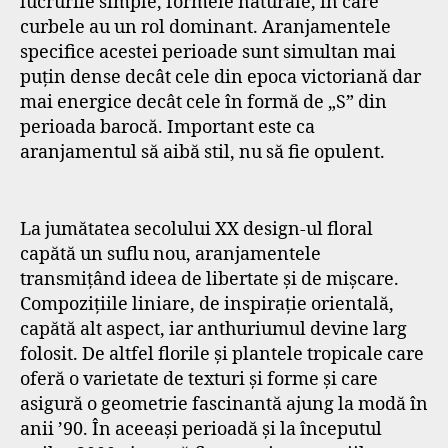
lucrurile simple, formele naturale, în care
curbele au un rol dominant. Aranjamentele
specifice acestei perioade sunt simultan mai
puțin dense decât cele din epoca victoriană dar
mai energice decât cele în formă de „S” din
perioada barocă. Important este ca
aranjamentul să aibă stil, nu să fie opulent.
La jumătatea secolului XX design-ul floral
capătă un suflu nou, aranjamentele
transmițând ideea de libertate și de mișcare.
Compozițiile liniare, de inspirație orientală,
capătă alt aspect, iar anthuriumul devine larg
folosit. De altfel florile și plantele tropicale care
oferă o varietate de texturi și forme și care
asigură o geometrie fascinantă ajung la modă în
anii ’90. În aceeași perioadă și la începutul