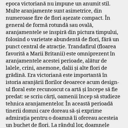
epoca victoriană nu impune un anumit stil.
Multe aranjamente sunt asimetrice, din
numeroase fire de flori așezate compact. În
general de formă rotundă sau ovală,
aranjamentele se inspiră din pictura timpului,
folosind o varietate abundentă de flori, fără un
punct central de atracție. Trandafirul (floarea
favorită a Marii Britanii) este omniprezent în
aranjamentele acestei perioade, alătur de
lalele, crini, anemone, dalii și alte flori de
grădină. Era victoriană este importantă în
istoria aranjării florilor deoarece acum design-
ul floral este recunoscut ca artă și începe să fie
predat: se scriu cărți, oamenii încep să studieze
tehnica aranjamentelor. În această perioadă
tinerii domni care doreau să-și exprime
admirația pentru o doamnă îi ofereau acesteia
un buchet de flori. La rândul lor, doamnele