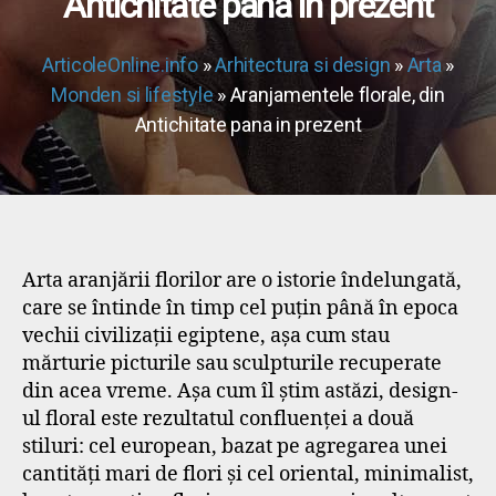
Antichitate pana in prezent
ArticoleOnline.info
»
Arhitectura si design
»
Arta
»
Monden si lifestyle
» Aranjamentele florale, din
Antichitate pana in prezent
Arta aranjării florilor are o istorie îndelungată,
care se întinde în timp cel puțin până în epoca
vechii civilizații egiptene, așa cum stau
mărturie picturile sau sculpturile recuperate
din acea vreme. Așa cum îl știm astăzi, design-
ul floral este rezultatul confluenței a două
stiluri: cel european, bazat pe agregarea unei
cantități mari de flori și cel oriental, minimalist,