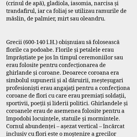
(crinul de apă), gladiola, iasomia, narcisa și
trandafirul, iar ca foliaj se utilizau ramurile de
măslin, de palmier, mirt sau oleandru.
Grecii (600-140 î.H.) obișnuiau să folosească
florile ca podoabe. Florile și petalele erau
împrăștiate pe jos în timpul ceremoniilor sau
erau folosite pentru confecționarea de
ghirlande și coroane. Deoarece coroana era
simbolul supunerii și al dăruirii, meșteșugari
profesioniști erau angajați pentru a confecționa
coroane de flori cu care erau premiați soldații,
sportivii, poeții și liderii politici. Ghirlandele și
coroanele erau de asemenea folosite pentru a
împodobi locuințele, statuile și mormintele.
Cornul abundenței – așezat vertical – încărcat
inclusiv cu flori este o moștenire a grecilor