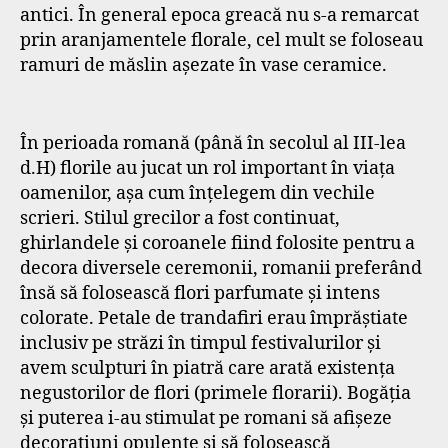
antici. În general epoca greacă nu s-a remarcat
prin aranjamentele florale, cel mult se foloseau
ramuri de măslin așezate în vase ceramice.
În perioada romană (până în secolul al III-lea
d.H) florile au jucat un rol important în viața
oamenilor, așa cum înțelegem din vechile
scrieri. Stilul grecilor a fost continuat,
ghirlandele și coroanele fiind folosite pentru a
decora diversele ceremonii, romanii preferând
însă să folosească flori parfumate și intens
colorate. Petale de trandafiri erau împrăștiate
inclusiv pe străzi în timpul festivalurilor și
avem sculpturi în piatră care arată existența
negustorilor de flori (primele florarii). Bogăția
și puterea i-au stimulat pe romani să afișeze
decorațiuni opulente și să folosească