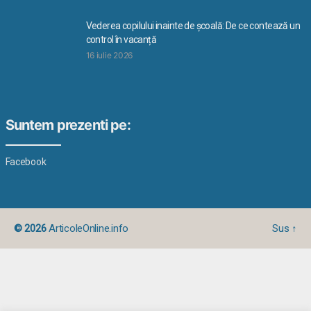
Vederea copilului inainte de școală: De ce contează un
control în vacanță
16 iulie 2026
Suntem prezenti pe:
Facebook
© 2026
ArticoleOnline.info
Sus
↑