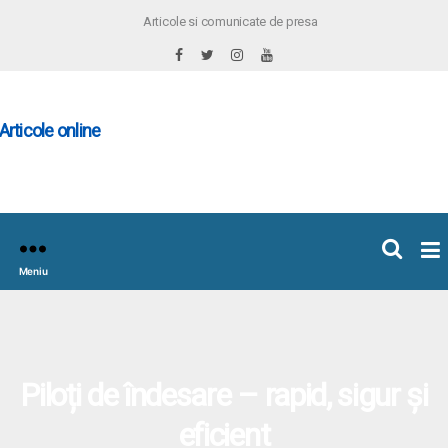
Articole si comunicate de presa
×
icoleOnline.info
Meniu
Piloți de îndesare – rapid, sigur și
eficient