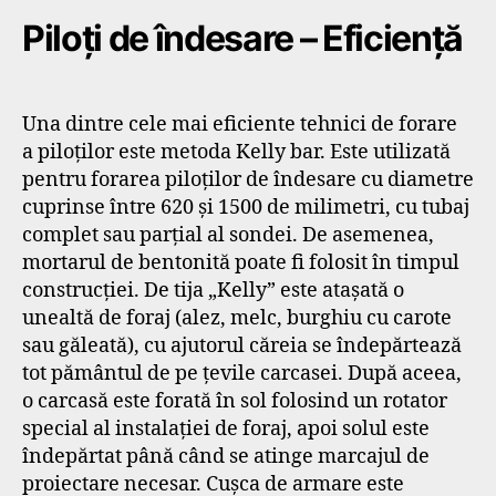
Piloți de îndesare – Eficiență
Una dintre cele mai eficiente tehnici de forare
a piloților este metoda Kelly bar. Este utilizată
pentru forarea piloților de îndesare cu diametre
cuprinse între 620 și 1500 de milimetri, cu tubaj
complet sau parțial al sondei. De asemenea,
mortarul de bentonită poate fi folosit în timpul
construcției. De tija „Kelly” este atașată o
unealtă de foraj (alez, melc, burghiu cu carote
sau găleată), cu ajutorul căreia se îndepărtează
tot pământul de pe țevile carcasei. După aceea,
o carcasă este forată în sol folosind un rotator
special al instalației de foraj, apoi solul este
îndepărtat până când se atinge marcajul de
proiectare necesar. Cușca de armare este