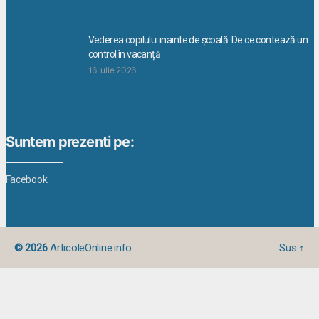
Vederea copilului inainte de școală: De ce contează un
control în vacanță
16 iulie 2026
Suntem prezenti pe:
Facebook
© 2026
ArticoleOnline.info
Sus
↑