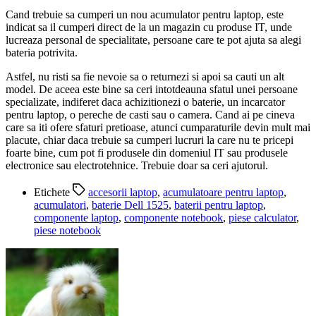
Cand trebuie sa cumperi un nou acumulator pentru laptop, este
indicat sa il cumperi direct de la un magazin cu produse IT, unde
lucreaza personal de specialitate, persoane care te pot ajuta sa alegi
bateria potrivita.
Astfel, nu risti sa fie nevoie sa o returnezi si apoi sa cauti un alt
model. De aceea este bine sa ceri intotdeauna sfatul unei persoane
specializate, indiferet daca achizitionezi o baterie, un incarcator
pentru laptop, o pereche de casti sau o camera. Cand ai pe cineva
care sa iti ofere sfaturi pretioase, atunci cumparaturile devin mult mai
placute, chiar daca trebuie sa cumperi lucruri la care nu te pricepi
foarte bine, cum pot fi produsele din domeniul IT sau produsele
electronice sau electrotehnice. Trebuie doar sa ceri ajutorul.
Etichete
accesorii laptop
,
acumulatoare pentru laptop
,
acumulatori
,
baterie Dell 1525
,
baterii pentru laptop
,
componente laptop
,
componente notebook
,
piese calculator
,
piese notebook