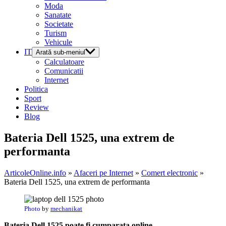
Moda
Sanatate
Societate
Turism
Vehicule
IT
Arată sub-meniul
Calculatoare
Comunicatii
Internet
Politica
Sport
Review
Blog
Bateria Dell 1525, una extrem de
performanta
ArticoleOnline.info
»
Afaceri pe Internet
»
Comert electronic
»
Bateria Dell 1525, una extrem de performanta
Photo
by
mechanikat
Bateria Dell 1525 poate fi cumparata online