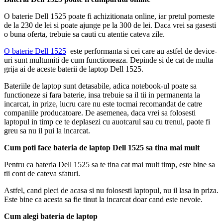
O baterie Dell 1525 poate fi achizitionata online, iar pretul porneste
de la 230 de lei si poate ajunge pe la 300 de lei. Daca vrei sa gasesti
o buna oferta, trebuie sa cauti cu atentie cateva zile.
O baterie Dell 1525
este performanta si cei care au astfel de device-
uri sunt multumiti de cum functioneaza. Depinde si de cat de multa
grija ai de aceste baterii de laptop Dell 1525.
Bateriile de laptop sunt detasabile, adica notebook-ul poate sa
functioneze si fara baterie, insa trebuie sa il tii in permanenta la
incarcat, in prize, lucru care nu este tocmai recomandat de catre
companiile producatoare. De asemenea, daca vrei sa folosesti
laptopul in timp ce te deplasezi cu auotcarul sau cu trenul, paote fi
greu sa nu il pui la incarcat.
Cum poti face bateria de laptop Dell 1525 sa tina mai mult
Pentru ca bateria Dell 1525 sa te tina cat mai mult timp, este bine sa
tii cont de cateva sfaturi.
Astfel, cand pleci de acasa si nu folosesti laptopul, nu il lasa in priza.
Este bine ca acesta sa fie tinut la incarcat doar cand este nevoie.
Cum alegi bateria de laptop