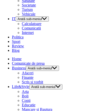
Sanatate
Societate
Turism
Vehicule
IT
Arată sub-meniul
Calculatoare
Comunicatii
Internet
Politica
Sport
Review
Blog
Home
Comunicate de presa
Business
Arată sub-meniul
Afaceri
Finante
Scris si vorbit
Life&Style
Arată sub-meniul
Arta
Boli
Copii
Educatie
Mancare si Bautura