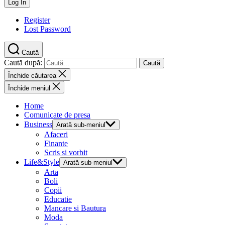
Register
Lost Password
Caută
Caută după:
Închide căutarea
Închide meniul
Home
Comunicate de presa
Business
Arată sub-meniul
Afaceri
Finante
Scris si vorbit
Life&Style
Arată sub-meniul
Arta
Boli
Copii
Educatie
Mancare si Bautura
Moda