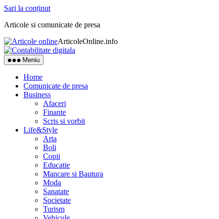
Sari la conținut
Articole si comunicate de presa
ArticoleOnline.info
Meniu
Home
Comunicate de presa
Business
Afaceri
Finante
Scris si vorbit
Life&Style
Arta
Boli
Copii
Educatie
Mancare si Bautura
Moda
Sanatate
Societate
Turism
Vehicule