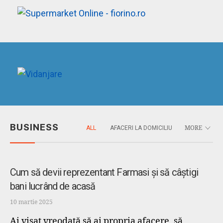
BUSINESS
ALL
AFACERI LA DOMICILIU
MORE
Afaceri la domiciliu
Cum să devii reprezentant Farmasi și să câștigi
bani lucrând de acasă
10 martie 2025
Ai visat vreodată să ai propria afacere, să