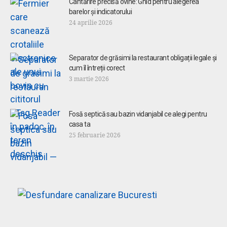
Cântărire precisă ovine: Ghid pentru alegerea
barelor și indicatorului
24 aprilie 2026
Separator de grăsimi la restaurant obligații legale și
cum îl întreții corect
3 martie 2026
Fosă septică sau bazin vidanjabil ce alegi pentru
casa ta
25 februarie 2026