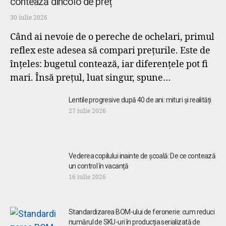
contează dincolo de preț
30 iulie 2026
Când ai nevoie de o pereche de ochelari, primul
reflex este adesea să compari prețurile. Este de
înțeles: bugetul contează, iar diferențele pot fi
mari. Însă prețul, luat singur, spune…
Lentile progresive după 40 de ani: mituri și realități
27 iulie 2026
Vederea copilului inainte de școală: De ce contează
un control în vacanță
16 iulie 2026
Standardizarea BOM-ului de feronerie: cum reduci
numărul de SKU-uri în producția serializată de