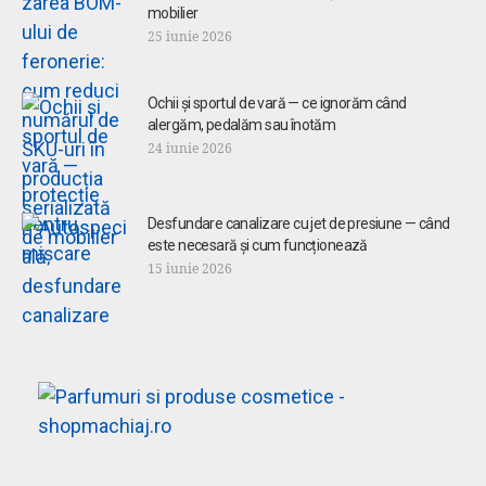
mobilier
25 iunie 2026
Ochii și sportul de vară — ce ignorăm când
alergăm, pedalăm sau înotăm
24 iunie 2026
Desfundare canalizare cu jet de presiune — când
este necesară și cum funcționează
15 iunie 2026