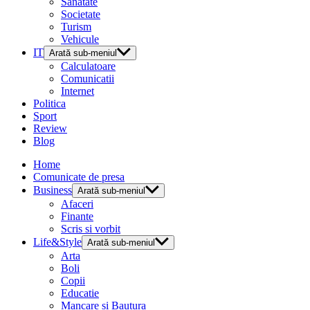
Sanatate
Societate
Turism
Vehicule
IT
Arată sub-meniul
Calculatoare
Comunicatii
Internet
Politica
Sport
Review
Blog
Home
Comunicate de presa
Business
Arată sub-meniul
Afaceri
Finante
Scris si vorbit
Life&Style
Arată sub-meniul
Arta
Boli
Copii
Educatie
Mancare si Bautura