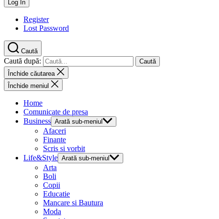
Register
Lost Password
Caută
Caută după:
Închide căutarea
Închide meniul
Home
Comunicate de presa
Business
Arată sub-meniul
Afaceri
Finante
Scris si vorbit
Life&Style
Arată sub-meniul
Arta
Boli
Copii
Educatie
Mancare si Bautura
Moda