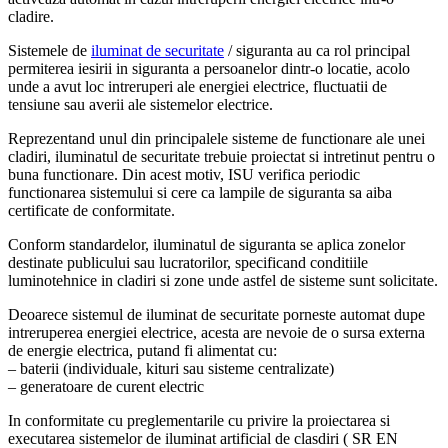
cladire.
Sistemele de
iluminat de securitate
/ siguranta au ca rol principal
permiterea iesirii in siguranta a persoanelor dintr-o locatie, acolo
unde a avut loc intreruperi ale energiei electrice, fluctuatii de
tensiune sau averii ale sistemelor electrice.
Reprezentand unul din principalele sisteme de functionare ale unei
cladiri, iluminatul de securitate trebuie proiectat si intretinut pentru o
buna functionare. Din acest motiv, ISU verifica periodic
functionarea sistemului si cere ca lampile de siguranta sa aiba
certificate de conformitate.
Conform standardelor, iluminatul de siguranta se aplica zonelor
destinate publicului sau lucratorilor, specificand conditiile
luminotehnice in cladiri si zone unde astfel de sisteme sunt solicitate.
Deoarece sistemul de iluminat de securitate porneste automat dupe
intreruperea energiei electrice, acesta are nevoie de o sursa externa
de energie electrica, putand fi alimentat cu:
– baterii (individuale, kituri sau sisteme centralizate)
– generatoare de curent electric
In conformitate cu preglementarile cu privire la proiectarea si
executarea sistemelor de iluminat artificial de clasdiri ( SR EN