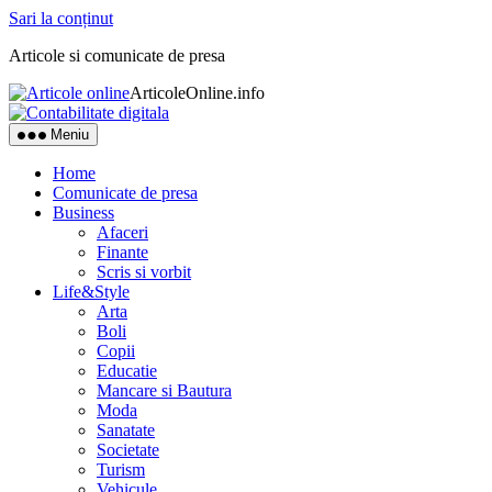
Sari la conținut
Articole si comunicate de presa
ArticoleOnline.info
Meniu
Home
Comunicate de presa
Business
Afaceri
Finante
Scris si vorbit
Life&Style
Arta
Boli
Copii
Educatie
Mancare si Bautura
Moda
Sanatate
Societate
Turism
Vehicule