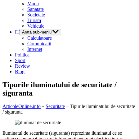
Moda
Sanatate
Societate
Turism
Vehicule
IT
Arată sub-meniul
Calculatoare
Comunicatii
Internet
Politica
Sport
Review
Blog
Tipurile iluminatului de securitate /
siguranta
ArticoleOnline.info
»
Securitate
» Tipurile iluminatului de securitate
/ siguranta
Iluminatul de securitate (siguranta) reprezinta iluminatul ce se
activeaza automat in cazul intreruperii energiei electrice intr-o