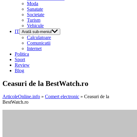
Moda
Sanatate
Societate
Turism
Vehicule
IT
Arată sub-meniul
Calculatoare
Comunicatii
Internet
Politica
Sport
Review
Blog
Ceasuri de la BestWatch.ro
ArticoleOnline.info
»
Comert electronic
» Ceasuri de la
BestWatch.ro