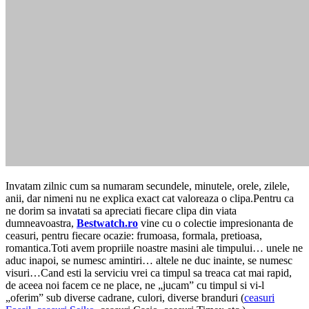
Invatam zilnic cum sa numaram secundele, minutele, orele, zilele,
anii, dar nimeni nu ne explica exact cat valoreaza o clipa.Pentru ca
ne dorim sa invatati sa apreciati fiecare clipa din viata
dumneavoastra,
Bestwatch.ro
vine cu o colectie impresionanta de
ceasuri, pentru fiecare ocazie: frumoasa, formala, pretioasa,
romantica.Toti avem propriile noastre masini ale timpului… unele ne
aduc inapoi, se numesc amintiri… altele ne duc inainte, se numesc
visuri…Cand esti la serviciu vrei ca timpul sa treaca cat mai rapid,
de aceea noi facem ce ne place, ne „jucam” cu timpul si vi-l
„oferim” sub diverse cadrane, culori, diverse branduri (
ceasuri