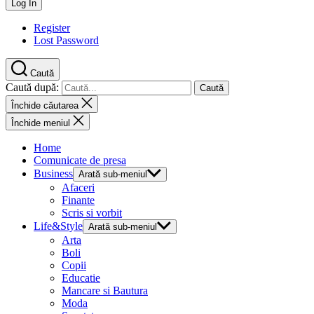
Register
Lost Password
Caută
Caută după:
Închide căutarea
Închide meniul
Home
Comunicate de presa
Business
Arată sub-meniul
Afaceri
Finante
Scris si vorbit
Life&Style
Arată sub-meniul
Arta
Boli
Copii
Educatie
Mancare si Bautura
Moda