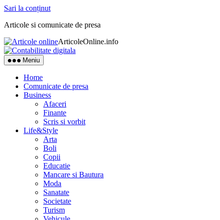
Sari la conținut
Articole si comunicate de presa
ArticoleOnline.info
Meniu
Home
Comunicate de presa
Business
Afaceri
Finante
Scris si vorbit
Life&Style
Arta
Boli
Copii
Educatie
Mancare si Bautura
Moda
Sanatate
Societate
Turism
Vehicule