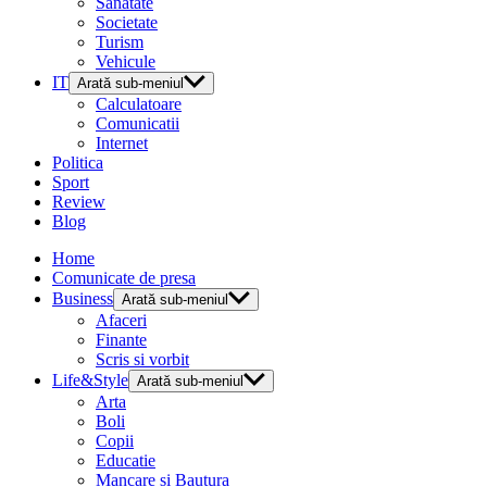
Sanatate
Societate
Turism
Vehicule
IT
Arată sub-meniul
Calculatoare
Comunicatii
Internet
Politica
Sport
Review
Blog
Home
Comunicate de presa
Business
Arată sub-meniul
Afaceri
Finante
Scris si vorbit
Life&Style
Arată sub-meniul
Arta
Boli
Copii
Educatie
Mancare si Bautura