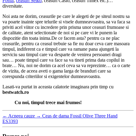
Fossil
,
ceasuri Seiko
, ceasuri Casio, ceasuri Timex etc.)…
diversitate.
Noi asta ne dorim, ceasurile pe care le alegeti de pe siteul nostru sa
va poarte inainte spre telurile si visele dumneavoastra, sa va faca sa
priviti acel viitor cu incredere prin prisma unor ceasuri frumoase si
de calitate, atent selectionate de noi si pe care vi le punem la
dispozitie din toata inima.De ce facem asta? pentru ca ne plac
ceasurile, pentru ca ceasul trebuie sa fie nu doar ceva care masoara
timpul, indiferent ca e timpul care va ramane pana ajungeti la
serviciu sau timpul care va desparte de venirea persoanei dragi
sau… poate timpul care va face sa va tineti prima data copilul in
brate… Nu, noi ne dorim ca acel ceva sa va reprezinte… ca o carte
de vizita, de aceea aveti o gama larga de branduri care sa
corespunda criteriilor si exigentelor dumneavoastra.
Lasati-va purtat in aceasta calatorie imaginara prin timp cu
bestwatch.ro
Cu noi, timpul trece mai frumos!
←
Acneea cauze
→
Ceas de dama Fossil Olive Three Hand
ES3393