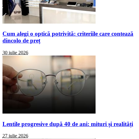
Cum alegi o optică potrivită: criteriile care contează
dincolo de preț
30 iulie 2026
Lentile progresive după 40 de ani: mituri și realități
27 iulie 2026