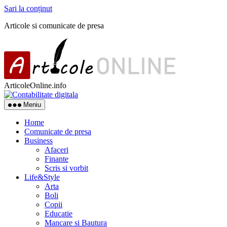
Sari la conținut
Articole si comunicate de presa
ArticoleOnline.info
Meniu
Home
Comunicate de presa
Business
Afaceri
Finante
Scris si vorbit
Life&Style
Arta
Boli
Copii
Educatie
Mancare si Bautura