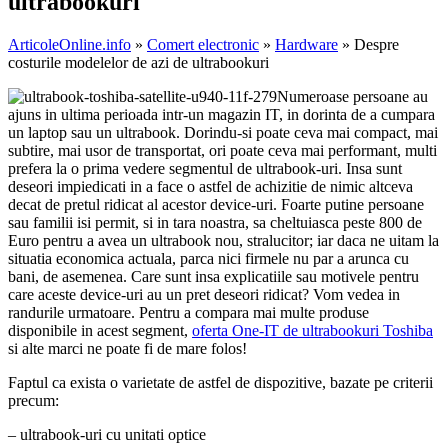
ultrabookuri
ArticoleOnline.info
»
Comert electronic
»
Hardware
» Despre
costurile modelelor de azi de ultrabookuri
Numeroase persoane au
ajuns in ultima perioada intr-un magazin IT, in dorinta de a cumpara
un laptop sau un ultrabook. Dorindu-si poate ceva mai compact, mai
subtire, mai usor de transportat, ori poate ceva mai performant, multi
prefera la o prima vedere segmentul de ultrabook-uri. Insa sunt
deseori impiedicati in a face o astfel de achizitie de nimic altceva
decat de pretul ridicat al acestor device-uri. Foarte putine persoane
sau familii isi permit, si in tara noastra, sa cheltuiasca peste 800 de
Euro pentru a avea un ultrabook nou, stralucitor; iar daca ne uitam la
situatia economica actuala, parca nici firmele nu par a arunca cu
bani, de asemenea. Care sunt insa explicatiile sau motivele pentru
care aceste device-uri au un pret deseori ridicat? Vom vedea in
randurile urmatoare. Pentru a compara mai multe produse
disponibile in acest segment,
oferta One-IT de ultrabookuri Toshiba
si alte marci ne poate fi de mare folos!
Faptul ca exista o varietate de astfel de dispozitive, bazate pe criterii
precum:
– ultrabook-uri cu unitati optice