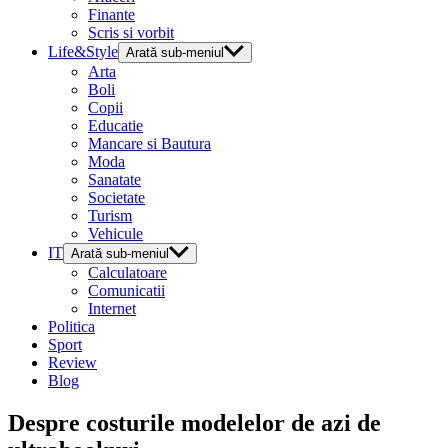
Finante
Scris si vorbit
Life&Style
Arată sub-meniul
Arta
Boli
Copii
Educatie
Mancare si Bautura
Moda
Sanatate
Societate
Turism
Vehicule
IT
Arată sub-meniul
Calculatoare
Comunicatii
Internet
Politica
Sport
Review
Blog
Despre costurile modelelor de azi de