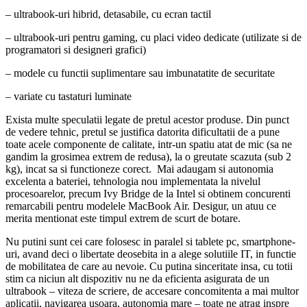
– ultrabook-uri hibrid, detasabile, cu ecran tactil
– ultrabook-uri pentru gaming, cu placi video dedicate (utilizate si de
programatori si designeri grafici)
– modele cu functii suplimentare sau imbunatatite de securitate
– variate cu tastaturi luminate
Exista multe speculatii legate de pretul acestor produse. Din punct
de vedere tehnic, pretul se justifica datorita dificultatii de a pune
toate acele componente de calitate, intr-un spatiu atat de mic (sa ne
gandim la grosimea extrem de redusa), la o greutate scazuta (sub 2
kg), incat sa si functioneze corect. Mai adaugam si autonomia
excelenta a bateriei, tehnologia nou implementata la nivelul
procesoarelor, precum Ivy Bridge de la Intel si obtinem concurenti
remarcabili pentru modelele MacBook Air. Desigur, un atuu ce
merita mentionat este timpul extrem de scurt de botare.
Nu putini sunt cei care folosesc in paralel si tablete pc, smartphone-
uri, avand deci o libertate deosebita in a alege solutiile IT, in functie
de mobilitatea de care au nevoie. Cu putina sinceritate insa, cu totii
stim ca niciun alt dispozitiv nu ne da eficienta asigurata de un
ultrabook – viteza de scriere, de accesare concomitenta a mai multor
aplicatii, navigarea usoara, autonomia mare – toate ne atrag inspre