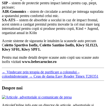
SIP
– sistem de protectie pentru impact lateral pentru cap, piept,
picioare;
AIR-Gonomics
– sistem de circulatie a aerului pe intreaga suprafata
a spatarului pentru confortul celui mic.
SA-ATS
– sistem de absorbtie a socului in caz de impact frontal,
acest sistem a castigat premiul pentru inovatie la cel mai mare targ
international pentru copii si produse pentru copii, Kind + Jugend,
organizat anual in Köln
Aceste sisteme de siguranta le intalnim la scaunele auto precum
C
oletto Sportivo Isofix, Coletto Santino Isofix, Kiwy SLf123,
Kiwy SF01, Kiwy SPF1.
Pentru mai multe detalii despre scaune auto copii sau scaune auto
isofix vizitati
www.bebecarucior.ro
←
Vindecare prin terapia de purificare a colonului –
colonhidroterapie
→
Ceas de dama Easy Reader Timex T2H351
Despre noi
ArticoleOnline.info este un director de articole, advertoriale si