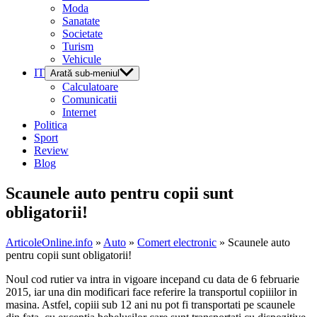
Moda
Sanatate
Societate
Turism
Vehicule
IT
Arată sub-meniul
Calculatoare
Comunicatii
Internet
Politica
Sport
Review
Blog
Scaunele auto pentru copii sunt
obligatorii!
ArticoleOnline.info
»
Auto
»
Comert electronic
» Scaunele auto
pentru copii sunt obligatorii!
Noul cod rutier va intra in vigoare incepand cu data de 6 februarie
2015, iar una din modificari face referire la transportul copiiilor in
masina. Astfel, copiii sub 12 ani nu pot fi transportati pe scaunele