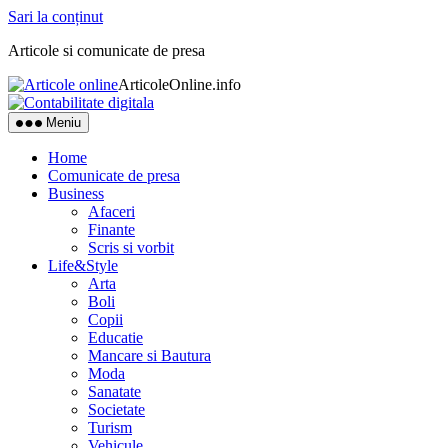
Sari la conținut
Articole si comunicate de presa
ArticoleOnline.info
Meniu
Home
Comunicate de presa
Business
Afaceri
Finante
Scris si vorbit
Life&Style
Arta
Boli
Copii
Educatie
Mancare si Bautura
Moda
Sanatate
Societate
Turism
Vehicule