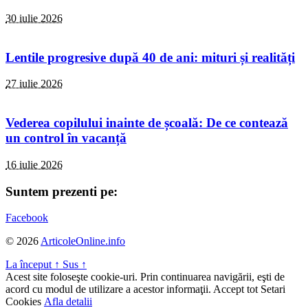
30 iulie 2026
Lentile progresive după 40 de ani: mituri și realități
27 iulie 2026
Vederea copilului inainte de școală: De ce contează
un control în vacanță
16 iulie 2026
Suntem prezenti pe:
Facebook
© 2026
ArticoleOnline.info
La început
↑
Sus
↑
Acest site foloseşte cookie-uri. Prin continuarea navigării, eşti de
acord cu modul de utilizare a acestor informaţii.
Accept tot
Setari
Cookies
Afla detalii