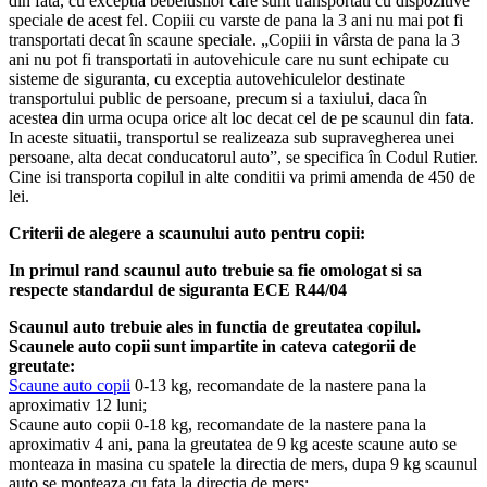
din fata, cu exceptia bebelusilor care sunt transportati cu dispozitive
speciale de acest fel. Copiii cu varste de pana la 3 ani nu mai pot fi
transportati decat în scaune speciale. „Copiii in vârsta de pana la 3
ani nu pot fi transportati in autovehicule care nu sunt echipate cu
sisteme de siguranta, cu exceptia autovehiculelor destinate
transportului public de persoane, precum si a taxiului, daca în
acestea din urma ocupa orice alt loc decat cel de pe scaunul din fata.
In aceste situatii, transportul se realizeaza sub supravegherea unei
persoane, alta decat conducatorul auto”, se specifica în Codul Rutier.
Cine isi transporta copilul in alte conditii va primi amenda de 450 de
lei.
Criterii de alegere a scaunului auto pentru copii:
In primul rand scaunul auto trebuie sa fie omologat si sa
respecte standardul de siguranta ECE R44/04
Scaunul auto trebuie ales in functia de greutatea copilul.
Scaunele auto copii sunt impartite in cateva categorii de
greutate:
Scaune auto copii
0-13 kg, recomandate de la nastere pana la
aproximativ 12 luni;
Scaune auto copii 0-18 kg, recomandate de la nastere pana la
aproximativ 4 ani, pana la greutatea de 9 kg aceste scaune auto se
monteaza in masina cu spatele la directia de mers, dupa 9 kg scaunul
auto se monteaza cu fata la directia de mers;