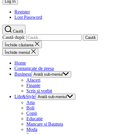
Register
Lost Password
Caută
Caută după:
Închide căutarea
Închide meniul
Home
Comunicate de presa
Business
Arată sub-meniul
Afaceri
Finante
Scris si vorbit
Life&Style
Arată sub-meniul
Arta
Boli
Copii
Educatie
Mancare si Bautura
Moda