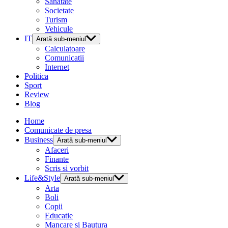
Sanatate
Societate
Turism
Vehicule
IT
Arată sub-meniul
Calculatoare
Comunicatii
Internet
Politica
Sport
Review
Blog
Home
Comunicate de presa
Business
Arată sub-meniul
Afaceri
Finante
Scris si vorbit
Life&Style
Arată sub-meniul
Arta
Boli
Copii
Educatie
Mancare si Bautura