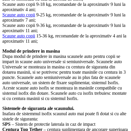
Scaune auto copii 9-18 kg, recomandate de la aproximativ 9 luni la
aproximativ 4 ani;
Scaune auto copii
9-25 kg, recomandate de la aproximativ 9 luni la
aproximativ 7 ani;
Scaune auto copii 9-36 kg, recomandate de la aproximativ 9 luni la
aproximativ 11 ani;
Scaune auto copii
15-36 kg, recomandate de la aproximativ 4 ani la
aproximativ 11 ani;
Modul de prindere in masina
Dupa modul de prindere in masina scaunele auto pentru copii se
impart in scaune auto universale si semiuniversale. Scaunele auto
Universale se monteaza in masina cu centura de siguranta din
dotarea masinii, si se potrivesc pentru toate masinile cu centura in 3
puncte. Scaunele auto semiuniversale au in plus fata de scaunele
auto universale, un sistem de fixare suplimentar, sistemul Isofix.
Aceste scaune auto isofix se monteaza in masinile compatibile cu
sistemul isofix din dotare. Scaunele auto cu isofix trebuiesc montate
si cu centura masinii si cu sistemul Isofix.
Sistemele de siguranta ale scaunului.
Inafara de sistemmul isofix scaunul auto mai poate fi dotat si cu alte
sistele de siguranta:
SPS
– Sistem de protectie laterala in caz de impact
Centura Top Tether
– centura suplimentara de ancorare superioara