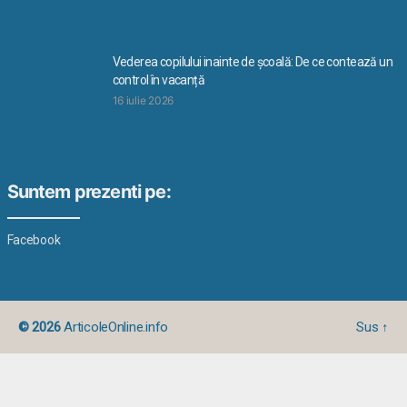
Vederea copilului inainte de școală: De ce contează un
control în vacanță
16 iulie 2026
Suntem prezenti pe:
Facebook
© 2026
ArticoleOnline.info
Sus
↑