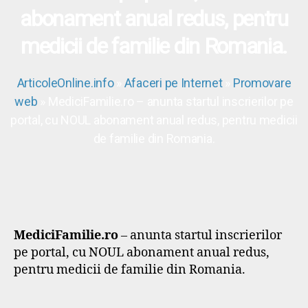
abonament anual redus, pentru
medicii de familie din Romania.
ArticoleOnline.info
»
Afaceri pe Internet
»
Promovare
web
» MediciFamilie.ro – anunta startul inscrierilor pe
portal, cu NOUL abonament anual redus, pentru medicii
de familie din Romania.
MediciFamilie.ro
– anunta startul inscrierilor
pe portal, cu NOUL abonament anual redus,
pentru medicii de familie din Romania.