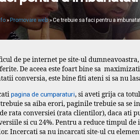
nfo
»
Promovare web
» Ce trebuie sa faci pentru a imbunatat
raficul de pe internet pe site-ul dumneavoastr
erite. De aceea este foart bine sa maximizati 
i conversia, este bine fiti ateni si sa nu las
cati
, si aveti grija ca totu
pagina de cumparaturi
trebuie sa aiba erori, paginile trebuie sa se i
de rata conversiei (rata clientilor), daca ati 
nversiile si cu 24%. Pentru a reduce timpul de 
or. Incercati sa nu incarcati site-ul cu elemente