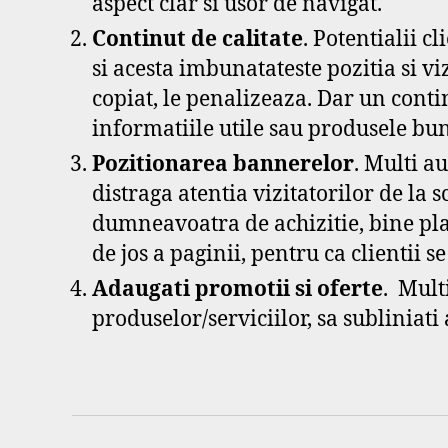
aspect clar si usor de navigat.
Continut de calitate
. Potentialii c
si acesta imbunatateste pozitia si viz
copiat, le penalizeaza. Dar un continu
informatiile utile sau produsele bun
Pozitionarea bannerelor
. Multi a
distraga atentia vizitatorilor de la s
dumneavoatra de achizitie, bine plasa
de jos a paginii, pentru ca clientii s
Adaugati promotii si oferte
. Multi
produselor/serviciilor, sa subliniati 