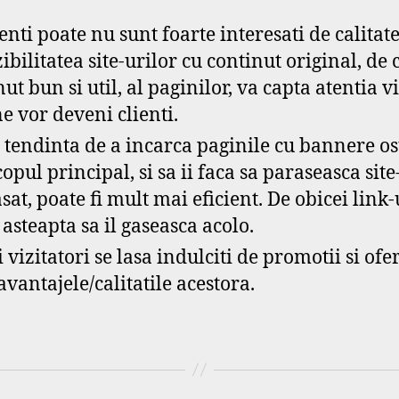
lienti poate nu sunt foarte interesati de calitat
ibilitatea site-urilor cu continut original, de 
t bun si util, al paginilor, va capta atentia vi
e vor deveni clienti.
u tendinta de a incarca paginile cu bannere ost
copul principal, si sa ii faca sa paraseasca sit
t, poate fi mult mai eficient. De obicei link-u
e asteapta sa il gaseasca acolo.
 vizitatori se lasa indulciti de promotii si ofer
avantajele/calitatile acestora.