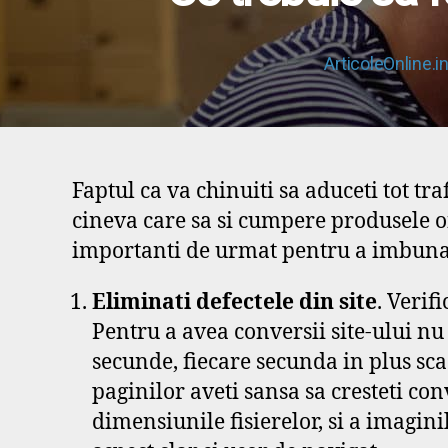
ArticoleOnline.i
Faptul ca va chinuiti sa aduceti tot t
cineva care sa si cumpere produsele of
importanti de urmat pentru a imbunatati
Eliminati defectele din site
. Verifi
Pentru a avea conversii site-ului nu 
secunde, fiecare secunda in plus sca
paginilor aveti sansa sa cresteti co
dimensiunile fisierelor, si a imaginil