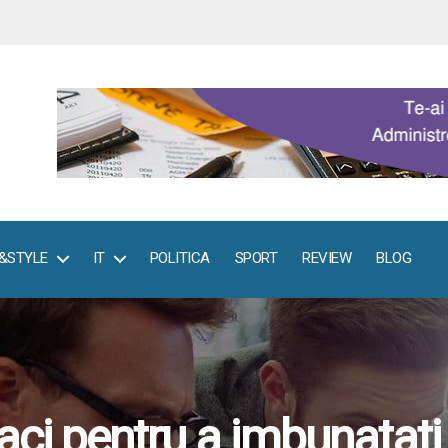
E&STYLE
IT
POLITICA
SPORT
REVIEW
BLOG
aci pentru a imbunatati