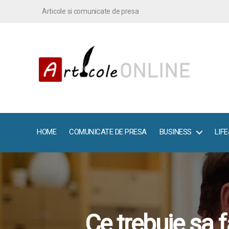
Articole si comunicate de presa
ArticoleOnline.info
HOME
COMUNICATE DE PRESA
BUSINESS
LIF
Ce trebuie sa f