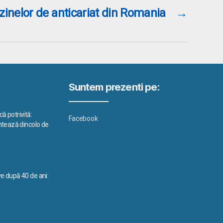
nelor de anticariat din Romania
→
Suntem prezenti pe:
ă potrivită:
Facebook
ontează dincolo de
ve după 40 de ani: