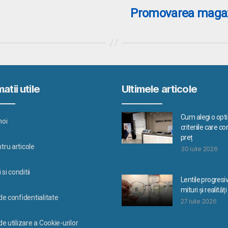
Promovarea magazi
atii utile
Ultimele articole
Cum alegi o optic
noi
criteriile care c
preț
tru articole
30 iulie 2026
si conditii
Lentile progresi
mituri și realități
 de confidentialitate
27 iulie 2026
de utilizare a Cookie-urilor