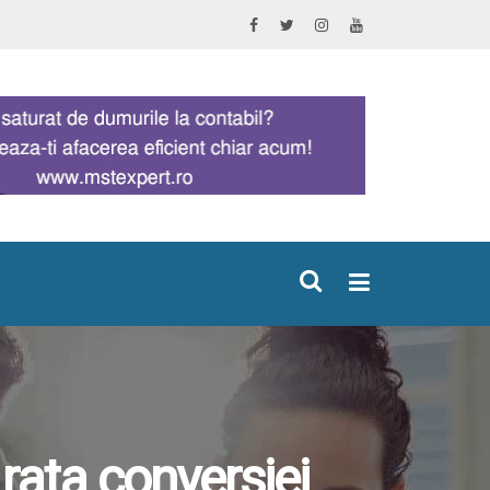
×
 rata conversiei