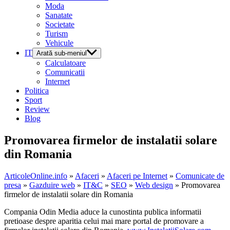
Moda
Sanatate
Societate
Turism
Vehicule
IT
Arată sub-meniul
Calculatoare
Comunicatii
Internet
Politica
Sport
Review
Blog
Promovarea firmelor de instalatii solare
din Romania
ArticoleOnline.info
»
Afaceri
»
Afaceri pe Internet
»
Comunicate de
presa
»
Gazduire web
»
IT&C
»
SEO
»
Web design
» Promovarea
firmelor de instalatii solare din Romania
Compania Odin Media aduce la cunostinta publica informatii
pretioase despre aparitia celui mai mare portal de promovare a