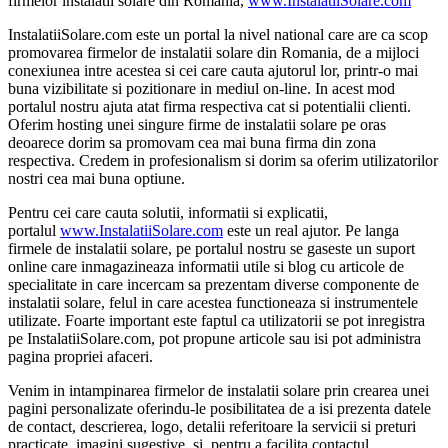
firmelor instalatii solare din Romania,
www.InstalatiiSolare.com
InstalatiiSolare.com este un portal la nivel national care are ca scop
promovarea firmelor de instalatii solare din Romania, de a mijloci
conexiunea intre acestea si cei care cauta ajutorul lor, printr-o mai
buna vizibilitate si pozitionare in mediul on-line. In acest mod
portalul nostru ajuta atat firma respectiva cat si potentialii clienti.
Oferim hosting unei singure firme de instalatii solare pe oras
deoarece dorim sa promovam cea mai buna firma din zona
respectiva. Credem in profesionalism si dorim sa oferim utilizatorilor
nostri cea mai buna optiune.
Pentru cei care cauta solutii, informatii si explicatii,
portalul
www.InstalatiiSolare.com
este un real ajutor. Pe langa
firmele de instalatii solare, pe portalul nostru se gaseste un suport
online care inmagazineaza informatii utile si blog cu articole de
specialitate in care incercam sa prezentam diverse componente de
instalatii solare, felul in care acestea functioneaza si instrumentele
utilizate. Foarte important este faptul ca utilizatorii se pot inregistra
pe InstalatiiSolare.com, pot propune articole sau isi pot administra
pagina propriei afaceri.
Venim in intampinarea firmelor de instalatii solare prin crearea unei
pagini personalizate oferindu-le posibilitatea de a isi prezenta datele
de contact, descrierea, logo, detalii referitoare la servicii si preturi
practicate, imagini sugestive, si, pentru a facilita contactul,