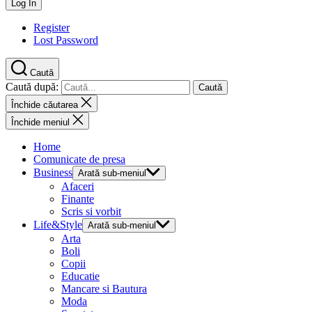
Register
Lost Password
Caută
Caută după:
Închide căutarea
Închide meniul
Home
Comunicate de presa
Business
Arată sub-meniul
Afaceri
Finante
Scris si vorbit
Life&Style
Arată sub-meniul
Arta
Boli
Copii
Educatie
Mancare si Bautura
Moda