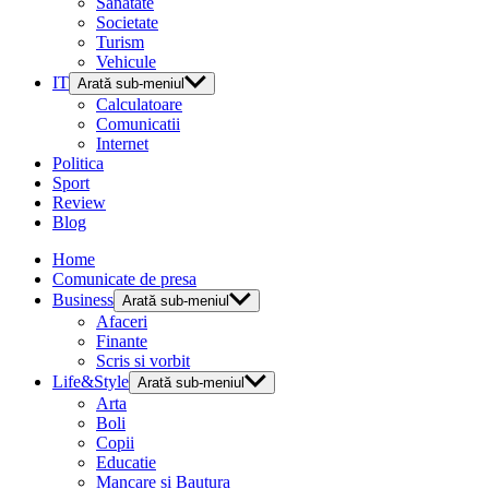
Sanatate
Societate
Turism
Vehicule
IT
Arată sub-meniul
Calculatoare
Comunicatii
Internet
Politica
Sport
Review
Blog
Home
Comunicate de presa
Business
Arată sub-meniul
Afaceri
Finante
Scris si vorbit
Life&Style
Arată sub-meniul
Arta
Boli
Copii
Educatie
Mancare si Bautura