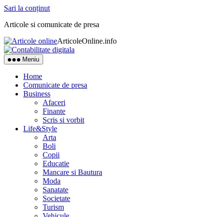
Sari la conținut
Articole si comunicate de presa
ArticoleOnline.info
Meniu
Home
Comunicate de presa
Business
Afaceri
Finante
Scris si vorbit
Life&Style
Arta
Boli
Copii
Educatie
Mancare si Bautura
Moda
Sanatate
Societate
Turism
Vehicule