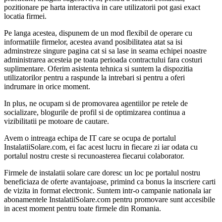
pozitionare pe harta interactiva in care utilizatorii pot gasi exact
locatia firmei.
Pe langa acestea, dispunem de un mod flexibil de operare cu
informatiile firmelor, acestea avand posibilitatea atat sa isi
adminstreze singure pagina cat si sa lase in seama echipei noastre
administrarea acesteia pe toata perioada contractului fara costuri
suplimentare. Oferim asistenta tehnica si suntem la dispozitia
utilizatorilor pentru a raspunde la intrebari si pentru a oferi
indrumare in orice moment.
In plus, ne ocupam si de promovarea agentiilor pe retele de
socializare, blogurile de profil si de optimizarea continua a
vizibilitatii pe motoare de cautare.
Avem o intreaga echipa de IT care se ocupa de portalul
InstalatiiSolare.com, ei fac acest lucru in fiecare zi iar odata cu
portalul nostru creste si recunoasterea fiecarui colaborator.
Firmele de instalatii solare care doresc un loc pe portalul nostru
beneficiaza de oferte avantajoase, primind ca bonus la inscriere carti
de vizita in format electronic. Suntem intr-o campanie nationala iar
abonamentele InstalatiiSolare.com pentru promovare sunt accesibile
in acest moment pentru toate firmele din Romania.