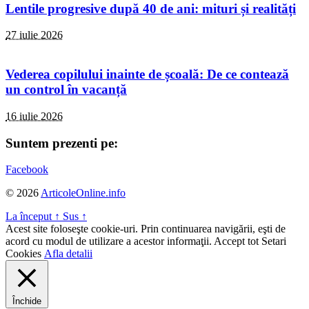
Lentile progresive după 40 de ani: mituri și realități
27 iulie 2026
Vederea copilului inainte de școală: De ce contează
un control în vacanță
16 iulie 2026
Suntem prezenti pe:
Facebook
© 2026
ArticoleOnline.info
La început
↑
Sus
↑
Acest site foloseşte cookie-uri. Prin continuarea navigării, eşti de
acord cu modul de utilizare a acestor informaţii.
Accept tot
Setari
Cookies
Afla detalii
Închide