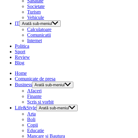
Sanatate
Societate
Turism
Vehicule
IT
Arată sub-meniul
Calculatoare
Comunicatii
Internet
Politica
Sport
Review
Blog
Home
Comunicate de presa
Business
Arată sub-meniul
Afaceri
Finante
Scris si vorbit
Life&Style
Arată sub-meniul
Arta
Boli
Copii
Educatie
Mancare si Bautura