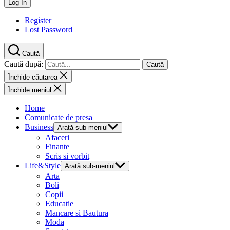
Register
Lost Password
Caută
Caută după:
Închide căutarea
Închide meniul
Home
Comunicate de presa
Business
Arată sub-meniul
Afaceri
Finante
Scris si vorbit
Life&Style
Arată sub-meniul
Arta
Boli
Copii
Educatie
Mancare si Bautura
Moda