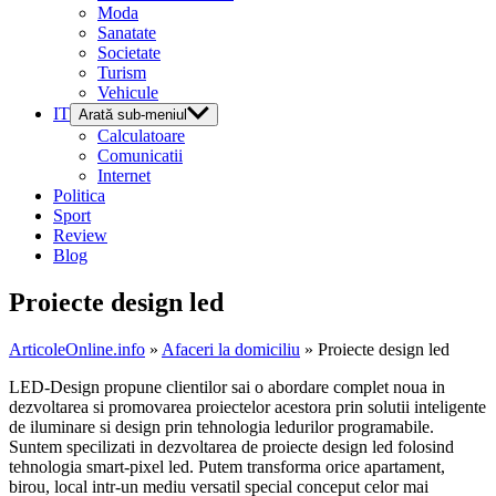
Moda
Sanatate
Societate
Turism
Vehicule
IT
Arată sub-meniul
Calculatoare
Comunicatii
Internet
Politica
Sport
Review
Blog
Proiecte design led
ArticoleOnline.info
»
Afaceri la domiciliu
» Proiecte design led
LED-Design propune clientilor sai o abordare complet noua in
dezvoltarea si promovarea proiectelor acestora prin solutii inteligente
de iluminare si design prin tehnologia ledurilor programabile.
Suntem specilizati in dezvoltarea de proiecte design led folosind
tehnologia smart-pixel led. Putem transforma orice apartament,
birou, local intr-un mediu versatil special conceput celor mai