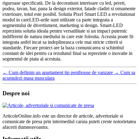
riguroase specificatii. De la decoratiuni interioare cu led, pereti,
podea, tavan, bar, pana la design exterior, fatade cladiri si ornamente
exterioare, totul este posibil. Solutia Pixel Smart LED a revolutionat
modul in careLED-urile sunt utilizate ca parte integrata a
segmentului de divertisment, marketing si design. Smart-LED
reprezinta solutia ideala pentru versatilitate si un impact puternic
indifferent de natura mediului in care este folosita. Aceasta poate fii
integrata astfel incat sa indeplineasca cele mai stricte criterii si
standarde. Fiecare proiect are la baza comunicarea si schimbul
constant de idei pentru ca rezultatul final sa reprezinte o inovatie in
segmentul de piata al acestuia.
←
Cum definim un apartament tip penthouse de vanzare
→
Cum sa
acumulezi masa musculara
Despre noi
ArticoleOnline.info este un director de articole, advertoriale si
comunicate de presa prin intermediul caruia puteti creste notorietatea
afacerii dumneavoastra.
Informatii utile