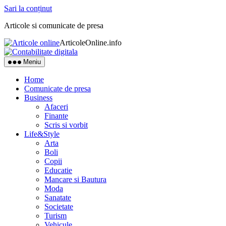
Sari la conținut
Articole si comunicate de presa
ArticoleOnline.info
Meniu
Home
Comunicate de presa
Business
Afaceri
Finante
Scris si vorbit
Life&Style
Arta
Boli
Copii
Educatie
Mancare si Bautura
Moda
Sanatate
Societate
Turism
Vehicule