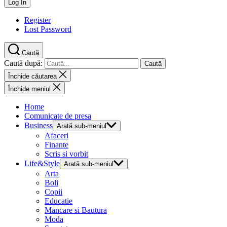
Register
Lost Password
Caută
Caută după:
Închide căutarea
Închide meniul
Home
Comunicate de presa
Business
Arată sub-meniul
Afaceri
Finante
Scris si vorbit
Life&Style
Arată sub-meniul
Arta
Boli
Copii
Educatie
Mancare si Bautura
Moda