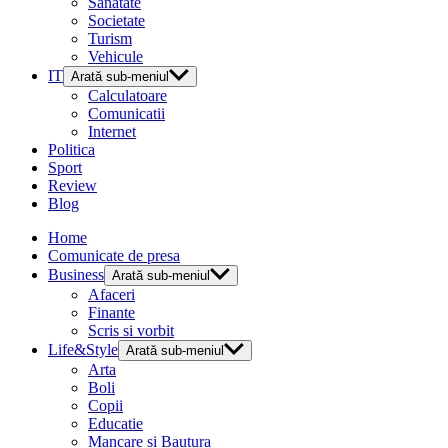
Sanatate
Societate
Turism
Vehicule
IT
Arată sub-meniul
Calculatoare
Comunicatii
Internet
Politica
Sport
Review
Blog
Home
Comunicate de presa
Business
Arată sub-meniul
Afaceri
Finante
Scris si vorbit
Life&Style
Arată sub-meniul
Arta
Boli
Copii
Educatie
Mancare si Bautura