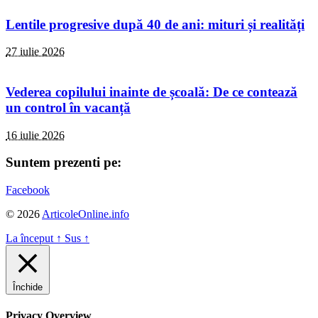
Lentile progresive după 40 de ani: mituri și realități
27 iulie 2026
Vederea copilului inainte de școală: De ce contează
un control în vacanță
16 iulie 2026
Suntem prezenti pe:
Facebook
© 2026
ArticoleOnline.info
La început
↑
Sus
↑
Închide
Privacy Overview