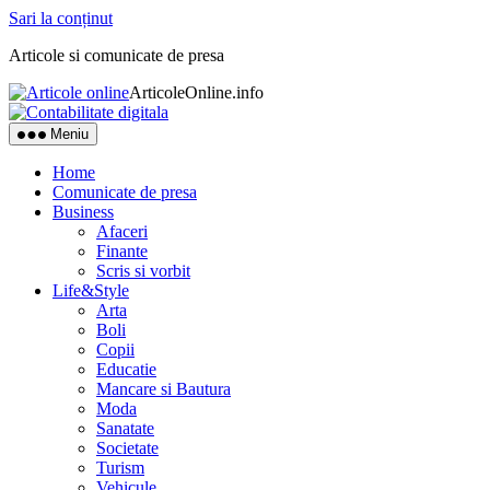
Sari la conținut
Articole si comunicate de presa
ArticoleOnline.info
Meniu
Home
Comunicate de presa
Business
Afaceri
Finante
Scris si vorbit
Life&Style
Arta
Boli
Copii
Educatie
Mancare si Bautura
Moda
Sanatate
Societate
Turism
Vehicule