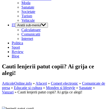
Moda
Sanatate
Societate
Turism
Vehicule
IT
Arată sub-meniul
Calculatoare
Comunicatii
Internet
Politica
Sport
Review
Blog
Cauti lenjerii patut copii? Ai grija ce
alegi!
ArticoleOnline.info
»
Afaceri
»
Comert electronic
»
Comunicate de
presa
»
Educatie si cultura
»
Monden si lifestyle
»
Sanatate
»
Vanzari
» Cauti lenjerii patut copii? Ai grija ce alegi!