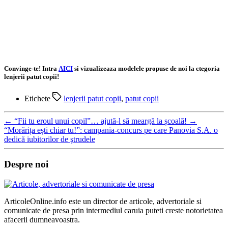
Convinge-te! Intra
AICI
si vizualizeaza modelele propuse de noi la ctegoria
lenjerii patut copii!
Etichete
lenjerii patut copii
,
patut copii
←
“Fii tu eroul unui copil”… ajută-l să meargă la școală!
→
“Morărița ești chiar tu!”: campania-concurs pe care Panovia S.A. o
dedică iubitorilor de ştrudele
Despre noi
ArticoleOnline.info este un director de articole, advertoriale si
comunicate de presa prin intermediul caruia puteti creste notorietatea
afacerii dumneavoastra.