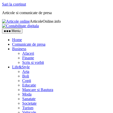
Sari la conținut
Articole si comunicate de presa
ArticoleOnline.info
Meniu
Home
Comunicate de presa
Business
Afaceri
Finante
Scris si vorbit
Life&Style
Arta
Boli
Copii
Educatie
Mancare si Bautura
Moda
Sanatate
Societate
Turism
Vehicule