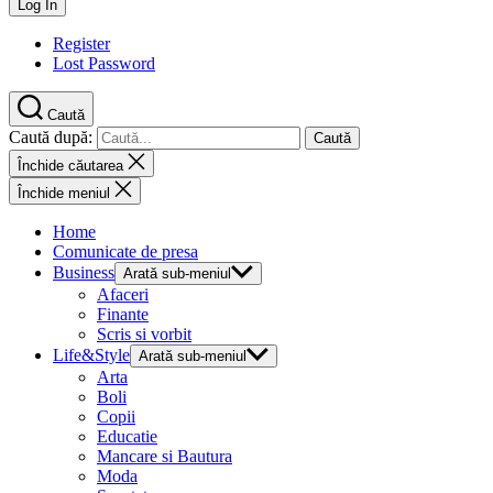
Register
Lost Password
Caută
Caută după:
Închide căutarea
Închide meniul
Home
Comunicate de presa
Business
Arată sub-meniul
Afaceri
Finante
Scris si vorbit
Life&Style
Arată sub-meniul
Arta
Boli
Copii
Educatie
Mancare si Bautura
Moda