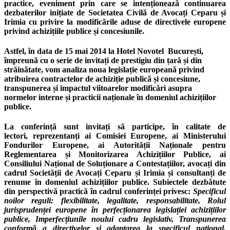
practice
, eveniment prin care se intenționează continuarea
dezbaterilor inițiate de Societatea Civilă de Avocați Ceparu și
Irimia cu privire la modificările aduse de directivele europene
privind achizițiile publice și concesiunile.
Astfel, în data de
15 mai 2014 la Hotel Novotel București
,
împreună cu o serie de
invitați de prestigiu din țară și din
străinătate
, vom analiza noua legislație europeană privind
atribuirea contractelor de achiziție publică și concesiune,
transpunerea și impactul viitoarelor modificări asupra
normelor interne și practicii naționale în domeniul achizițiilor
publice.
La conferință sunt invitați să participe, în calitate de
lectori,
reprezentanți ai Comisiei Europene, ai Ministerului
Fondurilor Europene, ai Autorității Naționale pentru
Reglementarea și Monitorizarea Achizițiilor Publice, ai
Consiliului Național de Soluționare a Contestațiilor, avocați din
cadrul Societății de Avocați Ceparu și Irimia
și consultanți de
renume în domeniul achizițiilor publice. Subiectele dezbătute
din perspectivă practică în cadrul conferinței privesc:
Specificul
noilor reguli: flexibilitate, legalitate, responsabilitate, Rolul
jurisprudenței europene în perfecționarea legislației achizițiilor
publice, Imperfecțiunile noului cadru legislativ, Transpunerea
conformă a directivelor și adaptarea la specificul național,