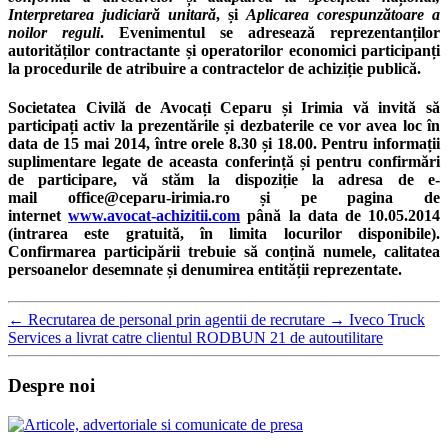
Interpretarea judiciară unitară
, și
Aplicarea corespunzătoare a
noilor reguli
. Evenimentul se adresează reprezentanților
autorităților contractante și operatorilor economici participanți
la procedurile de atribuire a contractelor de achiziție publică.
Societatea Civilă de Avocați Ceparu și Irimia
vă invită să
participați activ la prezentările și dezbaterile ce vor avea loc în
data de
15 mai 2014, între orele 8.30 și 18.00.
Pentru informații
suplimentare legate de aceasta conferință și pentru confirmări
de participare, vă stăm la dispoziție la adresa de e-
mail
office@ceparu-irimia.ro
și pe
pagina de
internet
www.avocat-achizitii.com
până la data de 10.05.2014
(intrarea este gratuită, în limita locurilor disponibile).
Confirmarea participării trebuie să conțină numele, calitatea
persoanelor desemnate și denumirea entității reprezentate.
←
Recrutarea de personal prin agentii de recrutare
→
Iveco Truck
Services a livrat catre clientul RODBUN 21 de autoutilitare
Despre noi