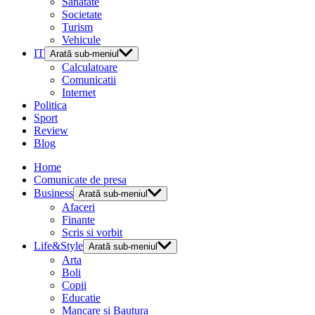
Sanatate
Societate
Turism
Vehicule
IT
Arată sub-meniul
Calculatoare
Comunicatii
Internet
Politica
Sport
Review
Blog
Home
Comunicate de presa
Business
Arată sub-meniul
Afaceri
Finante
Scris si vorbit
Life&Style
Arată sub-meniul
Arta
Boli
Copii
Educatie
Mancare si Bautura