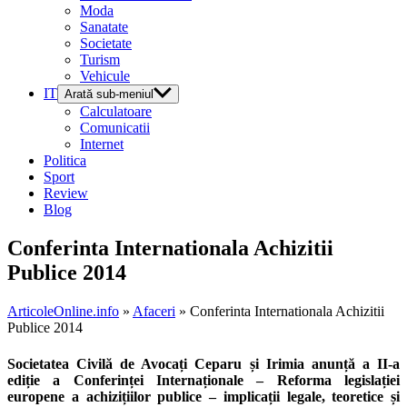
Moda
Sanatate
Societate
Turism
Vehicule
IT
Arată sub-meniul
Calculatoare
Comunicatii
Internet
Politica
Sport
Review
Blog
Conferinta Internationala Achizitii
Publice 2014
ArticoleOnline.info
»
Afaceri
» Conferinta Internationala Achizitii
Publice 2014
Societatea Civilă de Avocați Ceparu și Irimia
anunță a II-a
ediție a
Conferinței Internaționale – Reforma legislației
europene a achizițiilor publice – implicații legale, teoretice și