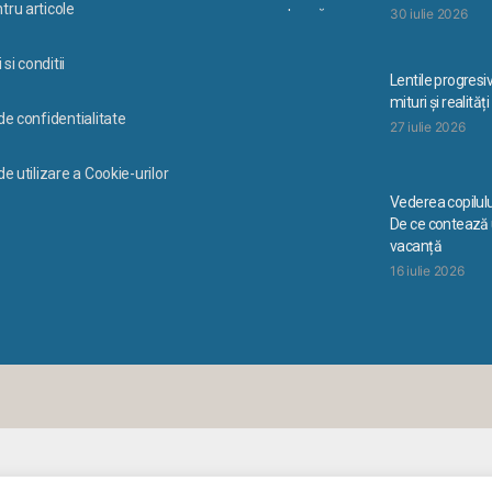
tru articole
30 iulie 2026
si conditii
Lentile progresi
mituri și realități
 de confidentialitate
27 iulie 2026
de utilizare a Cookie-urilor
Vederea copilulu
De ce contează u
vacanță
16 iulie 2026