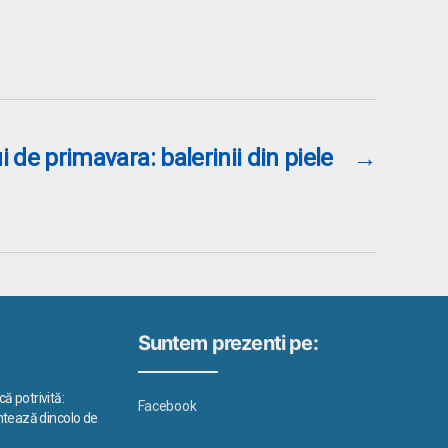
i de primavara: balerinii din piele
→
Suntem prezenti pe:
ă potrivită:
Facebook
ontează dincolo de