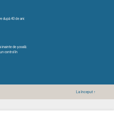
ve după 40 de ani:
i inainte de școală:
n control în
La început
↑