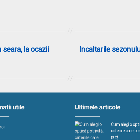
seara, la ocazii
Incaltarile sezonulu
atii utile
Ultimele articole
Cum alegi o optic
noi
criteriile care c
preț