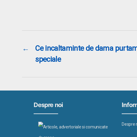
←
Ce incaltaminte de dama purtam 
speciale
Despre noi
Inform
Despre 