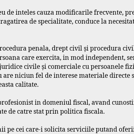
reu de inteles cauza modificarile frecvente, p
agatirea de specialitate, conduce la necesitate
rocedura penala, drept civil şi procedura civi
rsoana care exercita, in mod independent, serv
uridice civile şi comerciale cu persoanele fiz
u are niciun fel de interese materiale directe 
asta calitate.
profesionist in domeniul fiscal, avand cunost
te de catre stat prin politica fiscala.
ii pe cei care-i solicita serviciile putand oferi