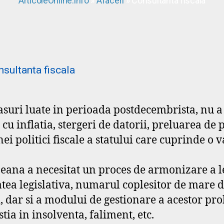
ArticoleOnline.info
»
Afaceri
» Consultanta fiscala
uri luate in perioada postdecembrista, nu a 
u inflatia, stergeri de datorii, preluarea de 
ei politici fiscale a statului care cuprinde o v
na a necesitat un proces de armonizare a leg
tea legislativa, numarul coplesitor de mare de
ui, dar si a modului de gestionare a acestor p
ia in insolventa, faliment, etc.