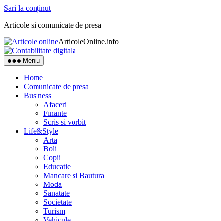
Sari la conținut
Articole si comunicate de presa
ArticoleOnline.info
Meniu
Home
Comunicate de presa
Business
Afaceri
Finante
Scris si vorbit
Life&Style
Arta
Boli
Copii
Educatie
Mancare si Bautura
Moda
Sanatate
Societate
Turism
Vehicule