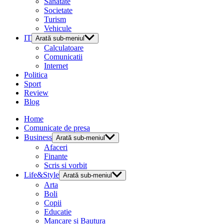
Sanatate
Societate
Turism
Vehicule
IT
Arată sub-meniul
Calculatoare
Comunicatii
Internet
Politica
Sport
Review
Blog
Home
Comunicate de presa
Business
Arată sub-meniul
Afaceri
Finante
Scris si vorbit
Life&Style
Arată sub-meniul
Arta
Boli
Copii
Educatie
Mancare si Bautura