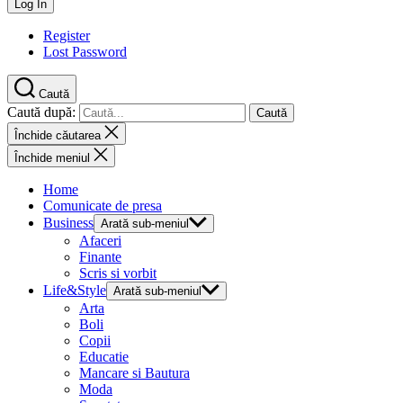
Register
Lost Password
Caută
Caută după:
Închide căutarea
Închide meniul
Home
Comunicate de presa
Business
Arată sub-meniul
Afaceri
Finante
Scris si vorbit
Life&Style
Arată sub-meniul
Arta
Boli
Copii
Educatie
Mancare si Bautura
Moda