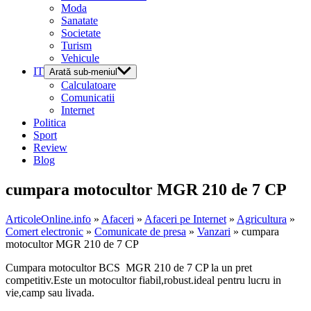
Moda
Sanatate
Societate
Turism
Vehicule
IT
Arată sub-meniul
Calculatoare
Comunicatii
Internet
Politica
Sport
Review
Blog
cumpara motocultor MGR 210 de 7 CP
ArticoleOnline.info
»
Afaceri
»
Afaceri pe Internet
»
Agricultura
»
Comert electronic
»
Comunicate de presa
»
Vanzari
» cumpara
motocultor MGR 210 de 7 CP
Cumpara motocultor BCS MGR 210 de 7 CP la un pret
competitiv.Este un motocultor fiabil,robust.ideal pentru lucru in
vie,camp sau livada.