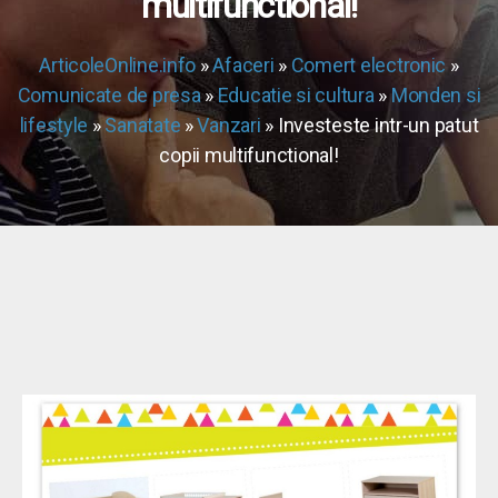
multifunctional!
ArticoleOnline.info
»
Afaceri
»
Comert electronic
»
Comunicate de presa
»
Educatie si cultura
»
Monden si
lifestyle
»
Sanatate
»
Vanzari
» Investeste intr-un patut
copii multifunctional!