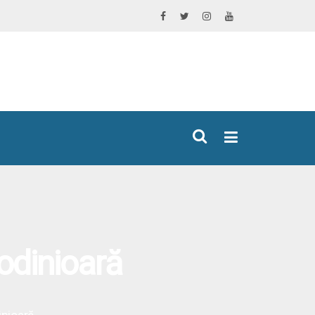
×
 odinioară