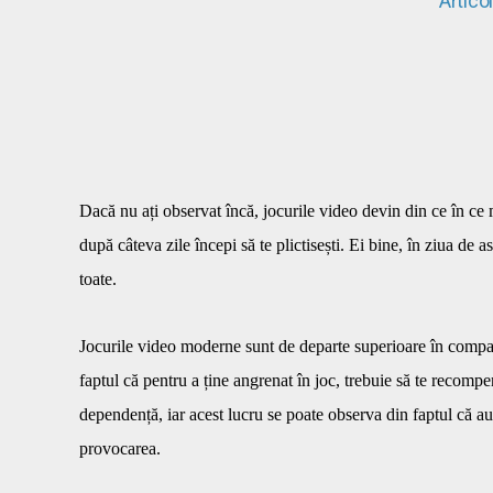
Artico
Dacă nu ați observat încă, jocurile video devin din ce în ce m
după câteva zile începi să te plictisești. Ei bine, în ziua de a
toate.
Jocurile video moderne sunt de departe superioare în compara
faptul că pentru a ține angrenat în joc, trebuie să te recompe
dependență, iar acest lucru se poate observa din faptul că au
provocarea.