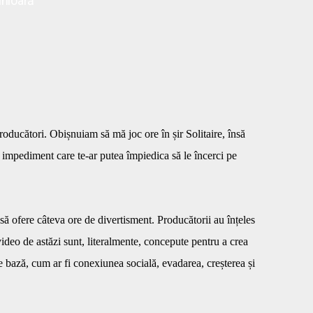
inioară
roducători. Obișnuiam să mă joc ore în șir Solitaire, însă
rul impediment care te-ar putea împiedica să le încerci pe
ă ofere câteva ore de divertisment. Producătorii au înțeles
 video de astăzi sunt, literalmente, concepute pentru a crea
e bază, cum ar fi conexiunea socială, evadarea, creșterea și