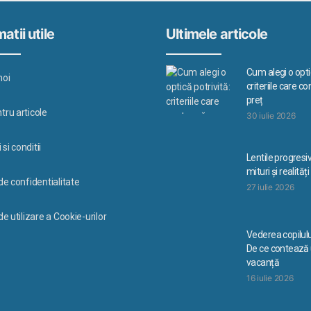
atii utile
Ultimele articole
Cum alegi o optic
noi
criteriile care c
preț
tru articole
30 iulie 2026
si conditii
Lentile progresi
mituri și realități
 de confidentialitate
27 iulie 2026
de utilizare a Cookie-urilor
Vederea copilulu
De ce contează u
vacanță
16 iulie 2026