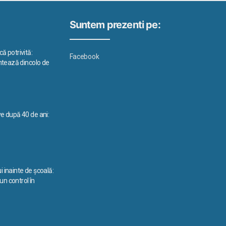
Suntem prezenti pe:
ă potrivită:
Facebook
ontează dincolo de
ve după 40 de ani:
i inainte de școală:
n control în