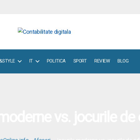
E&STYLE
IT
POLITICA
SPORT
REVIEW
BLOG
moderne vs. jocurile de