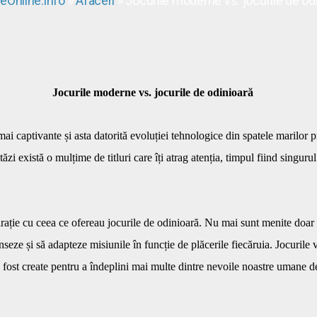
leOnline.info
»
Afaceri
» Jocurile moderne vs. jocurile de od
Jocurile moderne vs. jocurile de odinioară
ai captivante și asta datorită evoluției tehnologice din spatele marilor p
stăzi există o mulțime de titluri care îți atrag atenția, timpul fiind singu
ție cu ceea ce ofereau jocurile de odinioară. Nu mai sunt menite doar s
nseze și să adapteze misiunile în funcție de plăcerile fiecăruia. Jocurile
 fost create pentru a îndeplini mai multe dintre nevoile noastre umane d