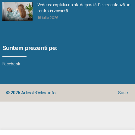
Vederea copilului inainte de școală: De ce contează un
control în vacanță
16 iulie 2026
Suntem prezenti pe:
Facebook
© 2026
ArticoleOnline.info
Sus
↑