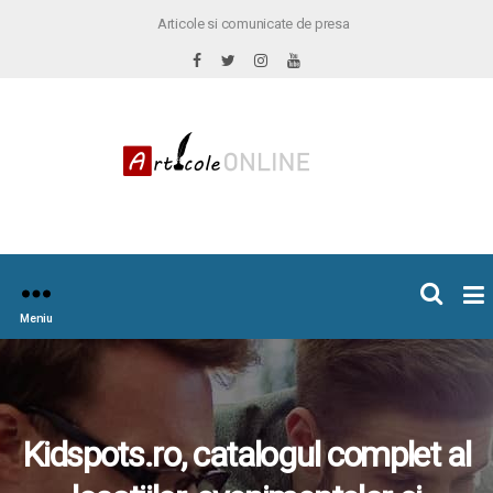
Articole si comunicate de presa
×
icoleOnline.info
Meniu
Kidspots.ro, catalogul complet al