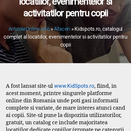
locatiilor, evenimentelor si
activitatilor pentru copii
ArticoleOnline.info
»
Afaceri
» Kidspots.ro, catalogul
complet al locatiilor, evenimentelor si activitatilor pentru
copii
A fost lansat site-ul
www.KidSpots.ro
, fiind, in
acest moment, printre singurele platforme
online din Romania unde poti gasi informatii
complete si variate, de mare interes atunci cand
ai copii. Site-ul pune la dispozitia utilizatorilor,
gratuit, un catalog ce include majoritatea
locatiilor dedicate copiilor (grupate pe categorii