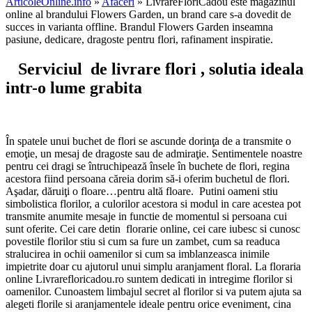
ArticoleOnline.info
»
Afaceri
» LivrareFloriCadou este magazinul
online al brandului Flowers Garden, un brand care s-a dovedit de
succes in varianta offline. Brandul Flowers Garden inseamna
pasiune, dedicare, dragoste pentru flori, rafinament inspiratie.
Serviciul de livrare flori , solutia ideala
intr-o lume grabita
În spatele unui buchet de flori se ascunde dorinţa de a transmite o
emoţie, un mesaj de dragoste sau de admiraţie. Sentimentele noastre
pentru cei dragi se întruchipează însele în buchete de flori, regina
acestora fiind persoana căreia dorim să-i oferim buchetul de flori.
Aşadar, dăruiţi o floare…pentru altă floare. Putini oameni stiu
simbolistica florilor, a culorilor acestora si modul in care acestea pot
transmite anumite mesaje in functie de momentul si persoana cui
sunt oferite. Cei care detin florarie online, cei care iubesc si cunosc
povestile florilor stiu si cum sa fure un zambet, cum sa readuca
stralucirea in ochii oamenilor si cum sa imblanzeasca inimile
impietrite doar cu ajutorul unui simplu aranjament floral. La floraria
online Livrarefloricadou.ro suntem dedicati in intregime florilor si
oamenilor. Cunoastem limbajul secret al florilor si va putem ajuta sa
alegeti florile si aranjamentele ideale pentru orice eveniment, cina