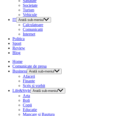
Sanatate
Societate
Turism
Vehicule
IT
Arată sub-meniul
Calculatoare
Comunicatii
Internet
Politica
Sport
Review
Blog
Home
Comunicate de presa
Business
Arată sub-meniul
Afaceri
Finante
Scris si vorbit
Life&Style
Arată sub-meniul
Arta
Boli
Copii
Educatie
Mancare si Bautura