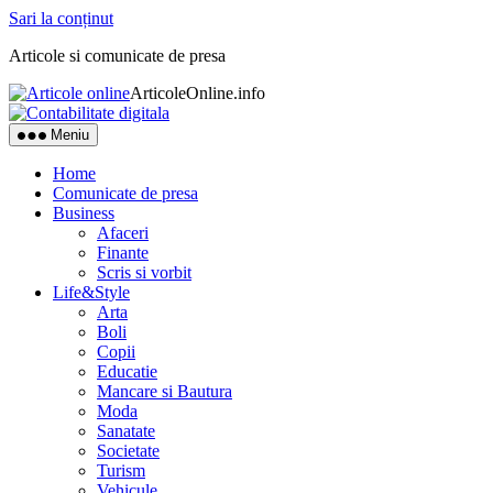
Sari la conținut
Articole si comunicate de presa
ArticoleOnline.info
Meniu
Home
Comunicate de presa
Business
Afaceri
Finante
Scris si vorbit
Life&Style
Arta
Boli
Copii
Educatie
Mancare si Bautura
Moda
Sanatate
Societate
Turism
Vehicule