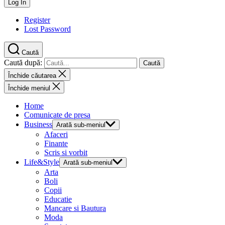
Register
Lost Password
Caută
Caută după:
Închide căutarea
Închide meniul
Home
Comunicate de presa
Business
Arată sub-meniul
Afaceri
Finante
Scris si vorbit
Life&Style
Arată sub-meniul
Arta
Boli
Copii
Educatie
Mancare si Bautura
Moda