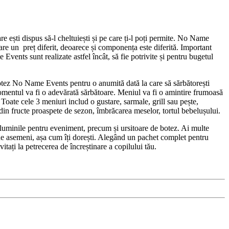
 ești dispus să-l cheltuiești și pe care ți-l poți permite. No Name
 are un preț diferit, deoarece și componența este diferită. Important
vents sunt realizate astfel încât, să fie potrivite și pentru bugetul
e botez No Name Events pentru o anumită dată la care să sărbătorești
momentul va fi o adevărată sărbătoare. Meniul va fi o amintire frumoasă
. Toate cele 3 meniuri includ o gustare, sarmale, grill sau pește,
din fructe proaspete de sezon, îmbrăcarea meselor, tortul bebelușului.
i luminile pentru eveniment, precum și ursitoare de botez. Ai multe
de asemeni, așa cum îți dorești. Alegând un pachet complet pentru
tați la petrecerea de încreștinare a copilului tău.