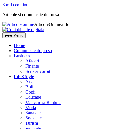
Sari la conținut
Articole si comunicate de presa
ArticoleOnline.info
Meniu
Home
Comunicate de presa
Business
Afaceri
Finante
Scris si vorbit
Life&Style
Arta
Boli
Copii
Educatie
Mancare si Bautura
Moda
Sanatate
Societate
Turism
Vehicule