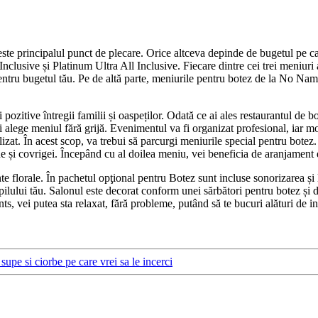
te principalul punct de plecare. Orice altceva depinde de bugetul pe care
nclusive și Platinum Ultra All Inclusive. Fiecare dintre cei trei meniuri
tru bugetul tău. Pe de altă parte, meniurile pentru botez de la No Name E
i pozitive întregii familii și oaspeților. Odată ce ai ales restaurantul d
i alege meniul fără grijă. Evenimentul va fi organizat profesional, iar 
alizat. În acest scop, va trebui să parcurgi meniurile special pentru botez
e și covrigei. Începând cu al doilea meniu, vei beneficia de aranjament 
te florale. În pachetul opţional pentru Botez sunt incluse sonorizarea ș
lului tău. Salonul este decorat conform unei sărbători pentru botez și 
 vei putea sta relaxat, fără probleme, putând să te bucuri alături de invi
 supe si ciorbe pe care vrei sa le incerci