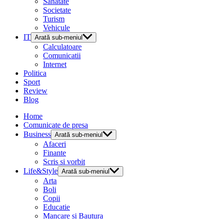
Sanatate
Societate
Turism
Vehicule
IT
Arată sub-meniul
Calculatoare
Comunicatii
Internet
Politica
Sport
Review
Blog
Home
Comunicate de presa
Business
Arată sub-meniul
Afaceri
Finante
Scris si vorbit
Life&Style
Arată sub-meniul
Arta
Boli
Copii
Educatie
Mancare si Bautura