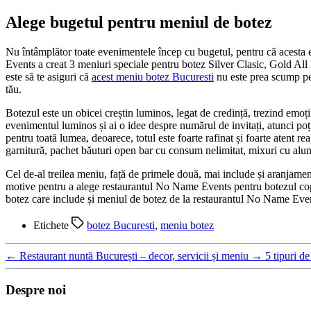
Alege bugetul pentru meniul de botez
Nu întâmplător toate evenimentele încep cu bugetul, pentru că acesta es
Events a creat 3 meniuri speciale pentru botez Silver Clasic, Gold All I
este să te asiguri că
acest meniu botez Bucuresti
nu este prea scump pen
tău.
Botezul este un obicei creștin luminos, legat de credință, trezind emoți
evenimentul luminos și ai o idee despre numărul de invitați, atunci poț
pentru toată lumea, deoarece, totul este foarte rafinat și foarte atent re
garnitură, pachet băuturi open bar cu consum nelimitat, mixuri cu alun
Cel de-al treilea meniu, față de primele două, mai include și aranjamen
motive pentru a alege restaurantul No Name Events pentru botezul copi
botez care include și meniul de botez de la restaurantul No Name Events,
Etichete
botez Bucuresti
,
meniu botez
←
Restaurant nuntă București – decor, servicii și meniu
→
5 tipuri de
Despre noi