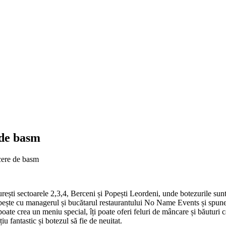
 de basm
cere de basm
ești sectoarele 2,3,4, Berceni și Popești Leordeni, unde botezurile sunt 
rbește cu managerul și bucătarul restaurantului No Name Events și spune
poate crea un meniu special, îți poate oferi feluri de mâncare și băuturi c
iu fantastic și botezul să fie de neuitat.