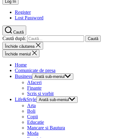
Register
Lost Password
Caută
Caută după:
Închide căutarea
Închide meniul
Home
Comunicate de presa
Business
Arată sub-meniul
Afaceri
Finante
Scris si vorbit
Life&Style
Arată sub-meniul
Arta
Boli
Copii
Educatie
Mancare si Bautura
Moda