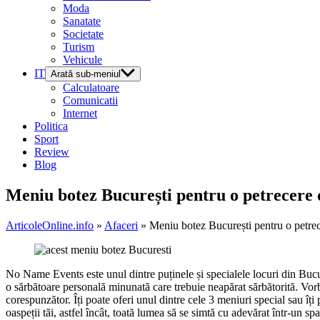
Moda
Sanatate
Societate
Turism
Vehicule
IT
Arată sub-meniul
Calculatoare
Comunicatii
Internet
Politica
Sport
Review
Blog
Meniu botez București pentru o petrecere
ArticoleOnline.info
»
Afaceri
» Meniu botez București pentru o petre
No Name Events este unul dintre puținele și specialele locuri din Bucur
o sărbătoare personală minunată care trebuie neapărat sărbătorită. Vo
corespunzător. Îți poate oferi unul dintre cele 3 meniuri special sau îți 
oaspeții tăi, astfel încât, toată lumea să se simtă cu adevărat într-un spaț