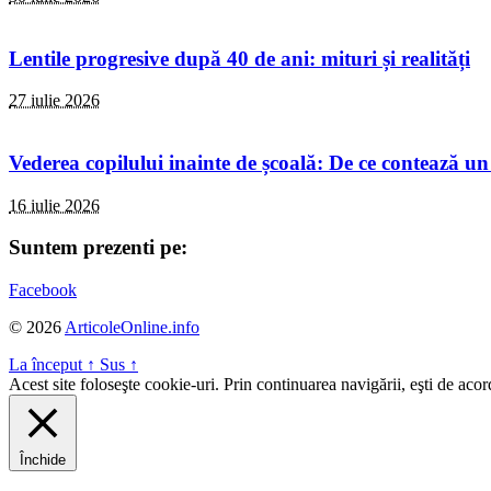
Lentile progresive după 40 de ani: mituri și realități
27 iulie 2026
Vederea copilului inainte de școală: De ce contează un
16 iulie 2026
Suntem prezenti pe:
Facebook
© 2026
ArticoleOnline.info
La început
↑
Sus
↑
Acest site foloseşte cookie-uri. Prin continuarea navigării, eşti de aco
Închide