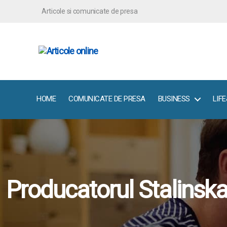
Articole si comunicate de presa
ArticoleOnline.info
HOME
COMUNICATE DE PRESA
BUSINESS
LIF
Producatorul Stalinska