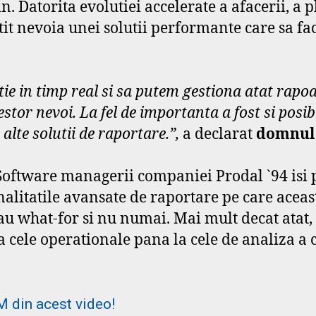
Datorita evolutiei accelerate a afacerii, a pla
t nevoia unei solutii performante care sa faca
e in timp real si sa putem gestiona atat rapoar
stor nevoi. La fel de importanta a fost si posibi
alte solutii de raportare.”,
a declarat
domnul 
 Software managerii companiei Prodal `94 isi p
nalitatile avansate de raportare pe care aceas
sau what-for si nu numai. Mai mult decat atat, 
 cele operationale pana la cele de analiza a ca
M din acest video!