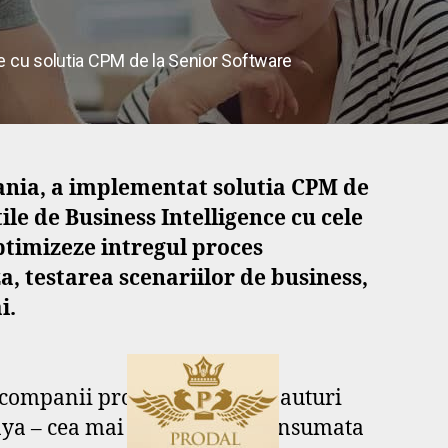
e cu solutia CPM de la Senior Software
ania, a implementat solutia CPM de
le de Business Intelligence cu cele
timizeze intregul proces
a, testarea scenariilor de business,
i.
ri companii producatoare de bauturi
aya – cea mai cunoscuta si consumata