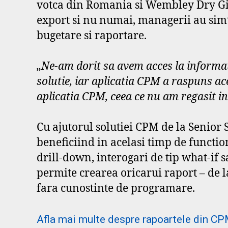
votca din Romania si Wembley Dry Gin. 
export si nu numai, managerii au simti
bugetare si raportare.
„
Ne-am dorit sa avem acces la informati
solutie, iar aplicatia CPM a raspuns ace
aplicatia CPM, ceea ce nu am regasit in 
Cu ajutorul solutiei CPM de la Senior
beneficiind in acelasi timp de functio
drill-down, interogari de tip what-if 
permite crearea oricarui raport – de la
fara cunostinte de programare.
Afla mai multe despre rapoartele din CP