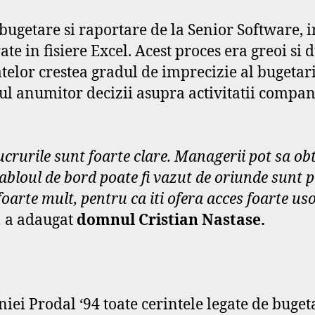
ugetare si raportare de la Senior Software, i
te in fisiere Excel. Acest proces era greoi si d
datelor crestea gradul de imprecizie al bugetar
ul anumitor decizii asupra activitatii compan
lucrurile sunt foarte clare. Managerii
pot
sa obt
abloul de bord poate fi vazut de oriunde sunt pr
foarte mult, pentru ca iti ofera acces foarte us
,
a adaugat
domnul
Cristian Nastase.
i Prodal ‘94 toate cerintele legate de bugeta