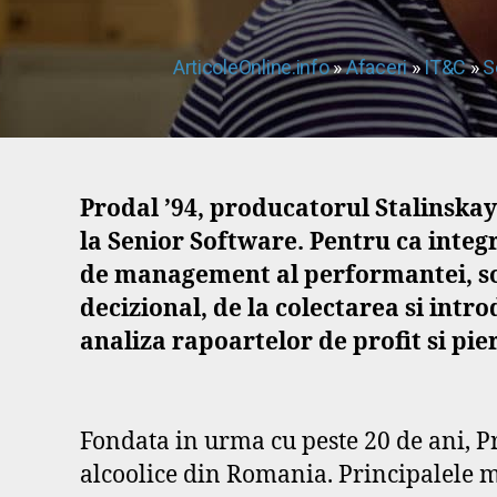
ArticoleOnline.info
»
Afaceri
»
IT&C
»
S
Prodal ’94, producatorul Stalinska
la Senior Software. Pentru ca integr
de management al performantei, so
decizional, de la colectarea si int
analiza rapoartelor de profit si pie
Fondata in urma cu peste 20 de ani, P
alcoolice din Romania. Principalele m