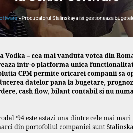
oftware
» Producatorul Stalinskaya isi gestioneaza bugetel
ya Vodka – cea mai vanduta votca din Rom
eaza intr-o platforma unica functionalitati
lutia CPM permite oricarei companii sa op
roducerea datelor pana la bugetare, prognoz
rdere, cash flow, bilant contabil si nu numa
rodal ‘94 este astazi una dintre cele mai ma
arci din portofoliul companiei sunt Stalinsk