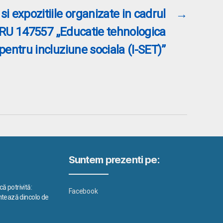
 si expozitiile organizate in cadrul
→
RU 147557 „Educatie tehnologica
pentru incluziune sociala (I-SET)”
Suntem prezenti pe:
ă potrivită:
Facebook
ontează dincolo de