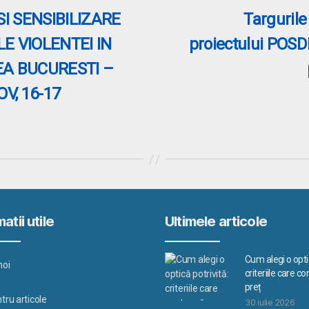
I SENSIBILIZARE
Targurile
E VIOLENTEI IN
proiectului POSD
EA BUCURESTI –
V, 16-17
atii utile
Ultimele articole
Cum alegi o optic
noi
criteriile care c
preț
tru articole
30 iulie 2026