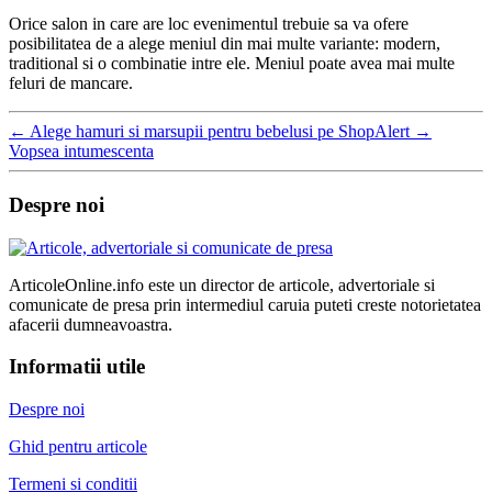
Orice salon in care are loc evenimentul trebuie sa va ofere
posibilitatea de a alege meniul din mai multe variante: modern,
traditional si o combinatie intre ele. Meniul poate avea mai multe
feluri de mancare.
←
Alege hamuri si marsupii pentru bebelusi pe ShopAlert
→
Vopsea intumescenta
Despre noi
ArticoleOnline.info este un director de articole, advertoriale si
comunicate de presa prin intermediul caruia puteti creste notorietatea
afacerii dumneavoastra.
Informatii utile
Despre noi
Ghid pentru articole
Termeni si conditii