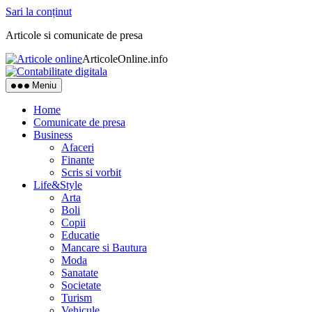
Sari la conținut
Articole si comunicate de presa
ArticoleOnline.info
Meniu
Home
Comunicate de presa
Business
Afaceri
Finante
Scris si vorbit
Life&Style
Arta
Boli
Copii
Educatie
Mancare si Bautura
Moda
Sanatate
Societate
Turism
Vehicule