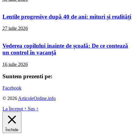
Lentile progresive după 40 de ani: mituri și realități
27 iulie 2026
Vederea copilului inainte de școală: De ce contează
un control în vacanță
16 iulie 2026
Suntem prezenti pe:
Facebook
© 2026
ArticoleOnline.info
La început
↑
Sus
↑
Închide