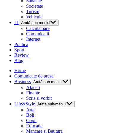
Sanatate
Societate
Turism
Vehicule
IT
Arată sub-meniul
Calculatoare
Comunicatii
Internet
Politica
Sport
Review
Blog
Home
Comunicate de presa
Business
Arată sub-meniul
Afaceri
Finante
Scris si vorbit
Life&Style
Arată sub-meniul
Arta
Boli
Copii
Educatie
Mancare si Bautura