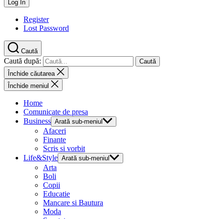
Register
Lost Password
Caută
Caută după:
Închide căutarea
Închide meniul
Home
Comunicate de presa
Business
Arată sub-meniul
Afaceri
Finante
Scris si vorbit
Life&Style
Arată sub-meniul
Arta
Boli
Copii
Educatie
Mancare si Bautura
Moda