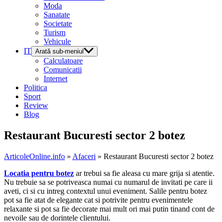
Moda
Sanatate
Societate
Turism
Vehicule
IT
Arată sub-meniul
Calculatoare
Comunicatii
Internet
Politica
Sport
Review
Blog
Restaurant Bucuresti sector 2 botez
ArticoleOnline.info
»
Afaceri
» Restaurant Bucuresti sector 2 botez
Locatia pentru botez
ar trebui sa fie aleasa cu mare grija si atentie.
Nu trebuie sa se potriveasca numai cu numarul de invitati pe care ii
aveti, ci si cu intreg contextul unui eveniment. Salile pentru botez
pot sa fie atat de elegante cat si potrivite pentru evenimentele
relaxante si pot sa fie decorate mai mult ori mai putin tinand cont de
nevoile sau de dorintele clientului.