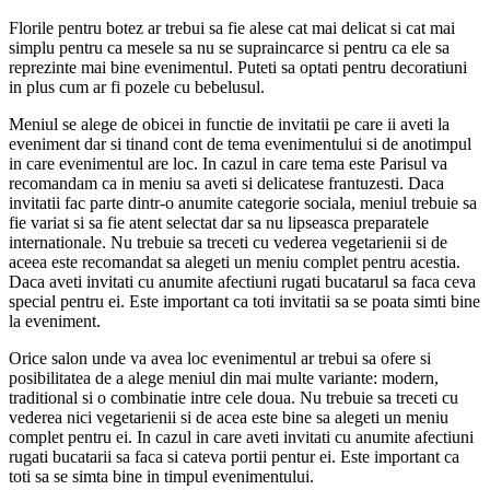
Florile pentru botez ar trebui sa fie alese cat mai delicat si cat mai
simplu pentru ca mesele sa nu se supraincarce si pentru ca ele sa
reprezinte mai bine evenimentul. Puteti sa optati pentru decoratiuni
in plus cum ar fi pozele cu bebelusul.
Meniul se alege de obicei in functie de invitatii pe care ii aveti la
eveniment dar si tinand cont de tema evenimentului si de anotimpul
in care evenimentul are loc. In cazul in care tema este Parisul va
recomandam ca in meniu sa aveti si delicatese frantuzesti. Daca
invitatii fac parte dintr-o anumite categorie sociala, meniul trebuie sa
fie variat si sa fie atent selectat dar sa nu lipseasca preparatele
internationale. Nu trebuie sa treceti cu vederea vegetarienii si de
aceea este recomandat sa alegeti un meniu complet pentru acestia.
Daca aveti invitati cu anumite afectiuni rugati bucatarul sa faca ceva
special pentru ei. Este important ca toti invitatii sa se poata simti bine
la eveniment.
Orice salon unde va avea loc evenimentul ar trebui sa ofere si
posibilitatea de a alege meniul din mai multe variante: modern,
traditional si o combinatie intre cele doua. Nu trebuie sa treceti cu
vederea nici vegetarienii si de acea este bine sa alegeti un meniu
complet pentru ei. In cazul in care aveti invitati cu anumite afectiuni
rugati bucatarii sa faca si cateva portii pentur ei. Este important ca
toti sa se simta bine in timpul evenimentului.