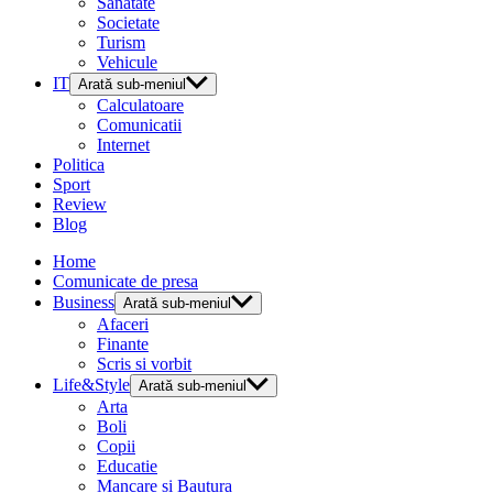
Sanatate
Societate
Turism
Vehicule
IT
Arată sub-meniul
Calculatoare
Comunicatii
Internet
Politica
Sport
Review
Blog
Home
Comunicate de presa
Business
Arată sub-meniul
Afaceri
Finante
Scris si vorbit
Life&Style
Arată sub-meniul
Arta
Boli
Copii
Educatie
Mancare si Bautura