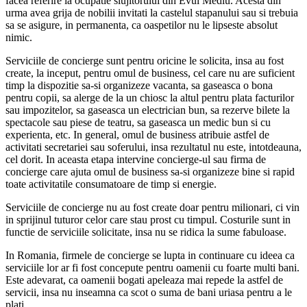
facea referire la ocupatie slujitorului din Evul Mediu. Acesta din
urma avea grija de nobilii invitati la castelul stapanului sau si trebuia
sa se asigure, in permanenta, ca oaspetilor nu le lipseste absolut
nimic.
Serviciile de concierge sunt pentru oricine le solicita, insa au fost
create, la inceput, pentru omul de business, cel care nu are suficient
timp la dispozitie sa-si organizeze vacanta, sa gaseasca o bona
pentru copii, sa alerge de la un chiosc la altul pentru plata facturilor
sau impozitelor, sa gaseasca un electrician bun, sa rezerve bilete la
spectacole sau piese de teatru, sa gaseasca un medic bun si cu
experienta, etc. In general, omul de business atribuie astfel de
activitati secretariei sau soferului, insa rezultatul nu este, intotdeauna,
cel dorit. In aceasta etapa intervine concierge-ul sau firma de
concierge care ajuta omul de business sa-si organizeze bine si rapid
toate activitatile consumatoare de timp si energie.
Serviciile de concierge nu au fost create doar pentru milionari, ci vin
in sprijinul tuturor celor care stau prost cu timpul. Costurile sunt in
functie de serviciile solicitate, insa nu se ridica la sume fabuloase.
In Romania, firmele de concierge se lupta in continuare cu ideea ca
serviciile lor ar fi fost concepute pentru oamenii cu foarte multi bani.
Este adevarat, ca oamenii bogati apeleaza mai repede la astfel de
servicii, insa nu inseamna ca scot o suma de bani uriasa pentru a le
plati.