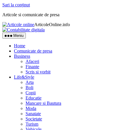
Sari la conținut
Articole si comunicate de presa
ArticoleOnline.info
Meniu
Home
Comunicate de presa
Business
Afaceri
Finante
Scris si vorbit
Life&Style
Arta
Boli
Copii
Educatie
Mancare si Bautura
Moda
Sanatate
Societate
Turism
Vehicule