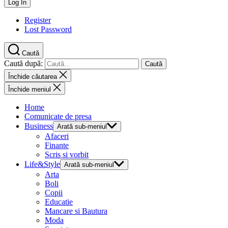
Register
Lost Password
Caută
Caută după:
Închide căutarea
Închide meniul
Home
Comunicate de presa
Business
Arată sub-meniul
Afaceri
Finante
Scris si vorbit
Life&Style
Arată sub-meniul
Arta
Boli
Copii
Educatie
Mancare si Bautura
Moda