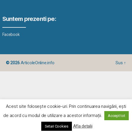
Suntem prezenti pe:
Facebook
© 2026
ArticoleOnline.info
Sus
↑
Acest site foloseşte cookie-uri. Prin continuarea navigării, eşti
de acord cu modul de utilizare a acestor informaţii.
Accept tot
Afla detalii
Setari Cookies