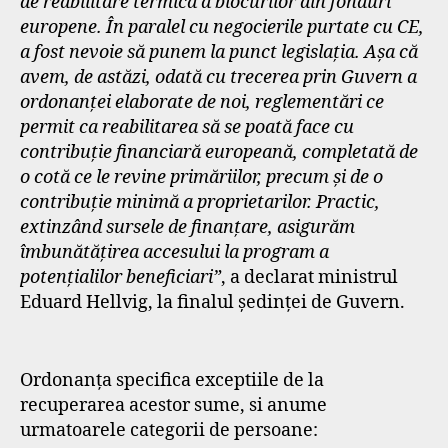
de reabilitare termică a blocurilor din fonduri
europene. În paralel cu negocierile purtate cu CE,
a fost nevoie să punem la punct legislaţia. Aşa că
avem, de astăzi, odată cu trecerea prin Guvern a
ordonanţei elaborate de noi, reglementări ce
permit ca reabilitarea să se poată face cu
contribuţie financiară europeană, completată de
o cotă ce le revine primăriilor, precum şi de o
contribuţie minimă a proprietarilor. Practic,
extinzând sursele de finanţare, asigurăm
îmbunătăţirea accesului la program a
potenţialilor beneficiari”
, a declarat ministrul
Eduard Hellvig, la finalul şedinţei de Guvern.
Ordonanţa specifica exceptiile de la
recuperarea acestor sume, si anume
urmatoarele categorii de persoane: