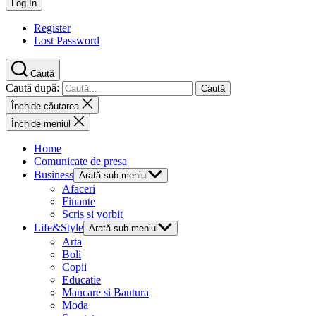
Register
Lost Password
Caută
Caută după:
Închide căutarea
Închide meniul
Home
Comunicate de presa
Business
Arată sub-meniul
Afaceri
Finante
Scris si vorbit
Life&Style
Arată sub-meniul
Arta
Boli
Copii
Educatie
Mancare si Bautura
Moda