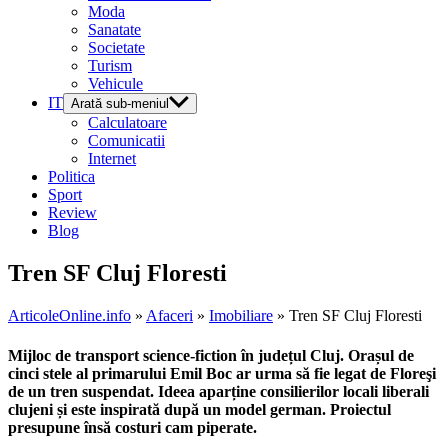
Moda
Sanatate
Societate
Turism
Vehicule
IT
Arată sub-meniul
Calculatoare
Comunicatii
Internet
Politica
Sport
Review
Blog
Tren SF Cluj Floresti
ArticoleOnline.info
»
Afaceri
»
Imobiliare
» Tren SF Cluj Floresti
Mijloc de transport science-fiction în județul Cluj. Orașul de
cinci stele al primarului Emil Boc ar urma să fie legat de Floreşi
de un tren suspendat. Ideea aparține consilierilor locali liberali
clujeni și este inspirată după un model german. Proiectul
presupune însă costuri cam piperate.