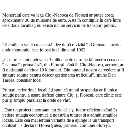
Monoraiul care va lega Cluj-Napoca de Floreşti ar putea costa
aproximativ 30 de milioane de euro. Asta în condiţiile în care între
cele două localităţi nu există niciun serviciu de transport public.
Liberalii au venit cu această idee după o vizită în Germania, acolo
unde monoraiul este folosit încă din anul 1902.
„Costurile sunt undeva la 3 milioane de euro pe kilometru ceea ce ar
însemna în prima fază, din Floreşti până în Cluj-Napoca, aerport, ar
fi o distanţă de circa 10 kilometri. Din punctul nostru de vedere ar fi
singura soluţie pentru descongestionarea traficului”, spune Dan
Tarcea, consilier local.
Primarii celor două localităţi spun că trenul suspendat ar fi unica
soluţie pentru a uşura traficul dintre Cluj și Florești, care zilnic este
pur şi simplu paralizat la orele de vârf.
„Este un proiect interesant, eu zic că e şi foarte eficient având în
vedere situaţia economică a noastră a tuturor şi a administraţiilor
locale. Este cea mai ieftină variantă de a ajunge la un transport
civilizat”, a declarat Horea Şulea, primarul comunei Floreşti.