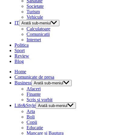
Sanatate
Societate
Turism
Vehicule
IT
Arată sub-meniul
Calculatoare
Comunicatii
Internet
Politica
Sport
Review
Blog
Home
Comunicate de presa
Business
Arată sub-meniul
Afaceri
Finante
Scris si vorbit
Life&Style
Arată sub-meniul
Arta
Boli
Copii
Educatie
Mancare si Bautura