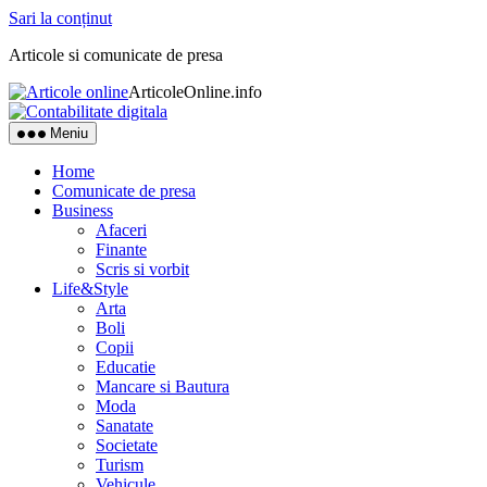
Sari la conținut
Articole si comunicate de presa
ArticoleOnline.info
Meniu
Home
Comunicate de presa
Business
Afaceri
Finante
Scris si vorbit
Life&Style
Arta
Boli
Copii
Educatie
Mancare si Bautura
Moda
Sanatate
Societate
Turism
Vehicule