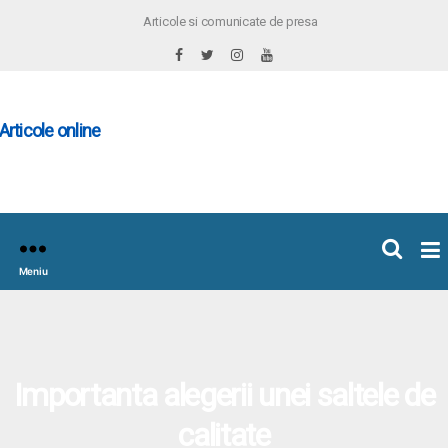
Articole si comunicate de presa
×
icoleOnline.info
Meniu
Importanta alegerii unei saltele de
calitate