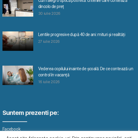
Cum alegi o optică potrivită: criteriile care contează
dincolo de preț
30 iulie 2026
Lentile progresive după 40 de ani: mituri și realități
27 iulie 2026
Vederea copilului inainte de școală: De ce contează un
control în vacanță
16 iulie 2026
Suntem prezenti pe:
Facebook