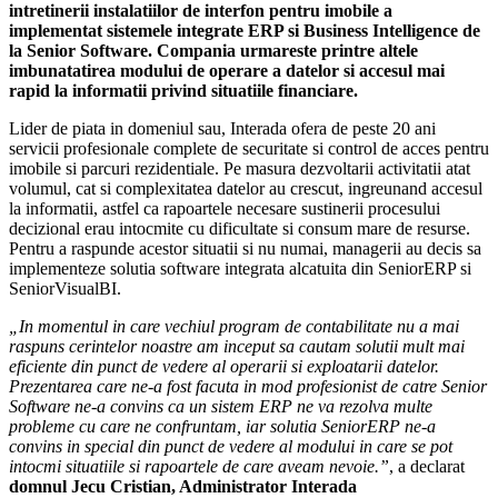
intretinerii instalatiilor de interfon pentru imobile a
implementat sistemele integrate ERP si Business Intelligence de
la Senior Software. Compania urmareste printre altele
imbunatatirea modului de operare a datelor si accesul mai
rapid la informatii privind situatiile financiare.
Lider de piata in domeniul sau, Interada ofera de peste 20 ani
servicii profesionale complete de securitate si control de acces pentru
imobile si parcuri rezidentiale. Pe masura dezvoltarii activitatii atat
volumul, cat si complexitatea datelor au crescut, ingreunand accesul
la informatii, astfel ca rapoartele necesare sustinerii procesului
decizional erau intocmite cu dificultate si consum mare de resurse.
Pentru a raspunde acestor situatii si nu numai, managerii au decis sa
implementeze solutia software integrata alcatuita din SeniorERP si
SeniorVisualBI.
„In momentul in care vechiul program de contabilitate nu a mai
raspuns cerintelor noastre am inceput sa cautam solutii mult mai
eficiente din punct de vedere al operarii si exploatarii datelor.
Prezentarea care ne-a fost facuta in mod profesionist de catre Senior
Software ne-a convins ca un sistem ERP ne va rezolva multe
probleme cu care ne confruntam, iar solutia SeniorERP ne-a
convins in special din punct de vedere al modului in care se pot
intocmi situatiile si rapoartele de care aveam nevoie.”
, a declarat
domnul Jecu Cristian, Administrator Interada