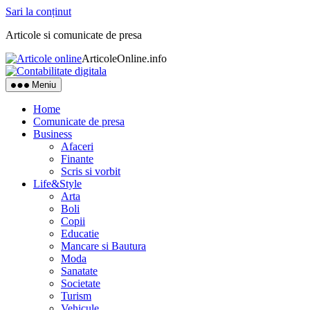
Sari la conținut
Articole si comunicate de presa
ArticoleOnline.info
Meniu
Home
Comunicate de presa
Business
Afaceri
Finante
Scris si vorbit
Life&Style
Arta
Boli
Copii
Educatie
Mancare si Bautura
Moda
Sanatate
Societate
Turism
Vehicule