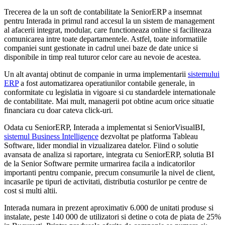
Trecerea de la un soft de contabilitate la SeniorERP a insemnat
pentru Interada in primul rand accesul la un sistem de management
al afacerii integrat, modular, care functioneaza online si faciliteaza
comunicarea intre toate departamentele. Astfel, toate informatiile
companiei sunt gestionate in cadrul unei baze de date unice si
disponibile in timp real tuturor celor care au nevoie de acestea.
Un alt avantaj obtinut de companie in urma implementarii
sistemului
ERP
a fost automatizarea operatiunilor contabile generale, in
conformitate cu legislatia in vigoare si cu standardele internationale
de contabilitate. Mai mult, managerii pot obtine acum orice situatie
financiara cu doar cateva click-uri.
Odata cu SeniorERP, Interada a implementat si SeniorVisualBI,
sistemul Business Intelligence
dezvoltat pe platforma Tableau
Software, lider mondial in vizualizarea datelor. Fiind o solutie
avansata de analiza si raportare, integrata cu SeniorERP, solutia BI
de la Senior Software permite urmarirea facila a indicatorilor
importanti pentru companie, precum consumurile la nivel de client,
incasarile pe tipuri de activitati, distributia costurilor pe centre de
cost si multi altii.
Interada numara in prezent aproximativ 6.000 de unitati produse si
instalate, peste 140 000 de utilizatori si detine o cota de piata de 25%