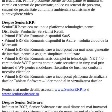
in Bucuresti. Printre produsele oferite de companie se numara si:
cartele cu senzori de proximitate, aplice cu senzori de prezenta,
senzori de proximitate cu lumina ambientala sau sisteme de
supraveghere video.
Despre SeniorERP:
SeniorERP este cea mai noua platforma tehnologica pentru
Distributie, Productie, Servicii si Retail:
• Primul ERP din Romania disponibil SaaS
• Primul ERP din Romania disponibil in Azure – solutia cloud de la
Microsoft
• Primul ERP din Romania care a incorporat cea mai noua generatie
de interfata, pentru a asigura simplitate in utilizare
• Primul ERP din Romania scris complet in tehnologia .NET 4.0 –
care include WCF pentru comunicatie securizata in timp real prin
internet si WF pentru modelarea fluxurilor de business conform
nevoilor clientilor
• Primul ERP din Romania care a incorporat platforma de analiza a
datelor Tableau Software – lider mondial in vizualizarea datelor
Pentru mai multe detalii, accesati
www.SeniorERP.ro
si
www.seniorsoftware.ro
Despre Senior Software:
Infiintat in 2003, Senior Software este unul dintre cei mai inovatori
jucatori pe piata sistemelor software de management al afacerilor.