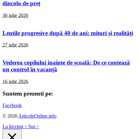
dincolo de preț
30 iulie 2026
Lentile progresive după 40 de ani: mituri și realități
27 iulie 2026
Vederea copilului inainte de școală: De ce contează
un control în vacanță
16 iulie 2026
Suntem prezenti pe:
Facebook
© 2026
ArticoleOnline.info
La început
↑
Sus
↑