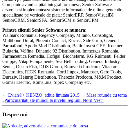
Companie avand capital integral romanesc, Senior Software
dezvolta si implementeaza sisteme informatice de ultima generatie,
specializate pe verticale de piata: SeniorERP, SeniorVisualBI,
SeniorCRM, SeniorSFA, SeniorSCM si SeniorCPM.
Printre clientii Senior Software se numara:
Walmark Romania, Regency Company, Mirano, Consolight,
Multibond Dural, Phoenix Contact, Rocast, Side Grup, General
Parmafood, Apollo Mod Distribution, Baltic Invest CEE, Koelner
Bulgaria, Velfina, Dinamic 92 Distribution, Immergas Romania,
Farmaceutica Remedia, Hofigal, Biochefarm, KG Rulmenti, Felder
Gruppe, Vitap Echipamente, Sea-Bell Trading, General Industry,
Sentia, Ocean Fish, DDS Group, Romvelia Prodcom, Vitacom
Electronics, RIGK Romania, Cord Impex, Marcoser, Gero Tools,
Duraziv, Heinrig Distribution, Therezia Prodcom, M&M Product,
Gomar Electric, Roma..nia, Sipex Company etc.
←
Evian®+ KENZO, editie limitata 2015
→
Masa rotunda cu tema
„Particularitati ale muncii la nivelul regiunii Nord-Vest”
Despre noi