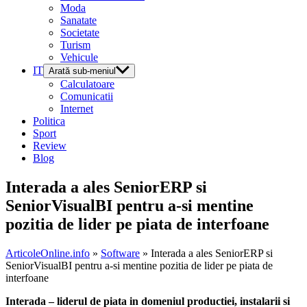
Moda
Sanatate
Societate
Turism
Vehicule
IT
Arată sub-meniul
Calculatoare
Comunicatii
Internet
Politica
Sport
Review
Blog
Interada a ales SeniorERP si
SeniorVisualBI pentru a-si mentine
pozitia de lider pe piata de interfoane
ArticoleOnline.info
»
Software
» Interada a ales SeniorERP si
SeniorVisualBI pentru a-si mentine pozitia de lider pe piata de
interfoane
Interada – liderul de piata in domeniul productiei, instalarii si