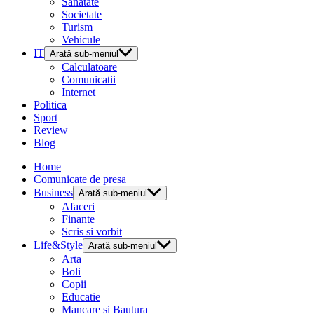
Sanatate
Societate
Turism
Vehicule
IT
Arată sub-meniul
Calculatoare
Comunicatii
Internet
Politica
Sport
Review
Blog
Home
Comunicate de presa
Business
Arată sub-meniul
Afaceri
Finante
Scris si vorbit
Life&Style
Arată sub-meniul
Arta
Boli
Copii
Educatie
Mancare si Bautura