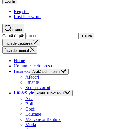
Register
Lost Password
Caută
Caută după:
Închide căutarea
Închide meniul
Home
Comunicate de presa
Business
Arată sub-meniul
Afaceri
Finante
Scris si vorbit
Life&Style
Arată sub-meniul
Arta
Boli
Copii
Educatie
Mancare si Bautura
Moda