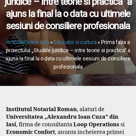
juridice – intre teorie si practica” a
ajuns la final la o data cu ultimele
sesiuni de consiliere profesionala
ArticoleOnline.info
»
Educatie si cultura
» Prima faza a
proiectului „Studiile juridice – intre teorie si practica” a
ajuns la final la o data cu ultimele sesiuni de consiliere
profesionala
Institutul Notarial Roman
, alaturi de
Universitatea „Alexandru Ioan Cuza” din
Iasi
, firma de consultanta
Loop Operations
si
Economic Confort
, anunta incheierea primei