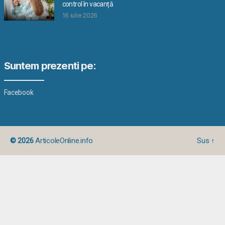
control în vacanță
16 iulie 2026
Suntem prezenti pe:
Facebook
© 2026
ArticoleOnline.info
Sus
↑