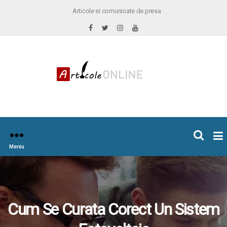
Articole si comunicate de presa
×
icoleOnline.info
Meniu
Cum Se Curata Corect Un Sistem