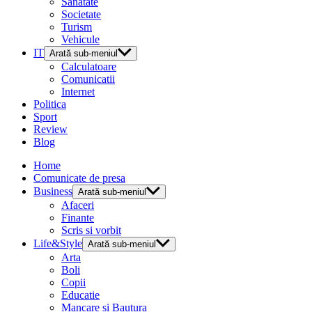
Sanatate
Societate
Turism
Vehicule
IT
Arată sub-meniul
Calculatoare
Comunicatii
Internet
Politica
Sport
Review
Blog
Home
Comunicate de presa
Business
Arată sub-meniul
Afaceri
Finante
Scris si vorbit
Life&Style
Arată sub-meniul
Arta
Boli
Copii
Educatie
Mancare si Bautura