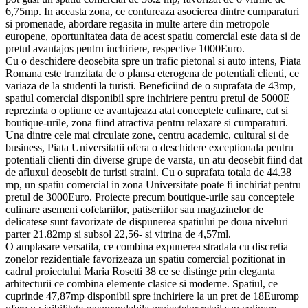
6,75mp. In aceasta zona, ce contureaza asocierea dintre cumparaturi
si promenade, abordare regasita in multe artere din metropole
europene, oportunitatea data de acest spatiu comercial este data si de
pretul avantajos pentru inchiriere, respective 1000Euro.
Cu o deschidere deosebita spre un trafic pietonal si auto intens, Piata
Romana este tranzitata de o plansa eterogena de potentiali clienti, ce
variaza de la studenti la turisti. Beneficiind de o suprafata de 43mp,
spatiul comercial disponibil spre inchiriere pentru pretul de 5000E
reprezinta o optiune ce avantajeaza atat conceptele culinare, cat si
boutique-urile, zona fiind atractiva pentru relaxare si cumparaturi.
Una dintre cele mai circulate zone, centru academic, cultural si de
business, Piata Universitatii ofera o deschidere exceptionala pentru
potentiali clienti din diverse grupe de varsta, un atu deosebit fiind dat
de afluxul deosebit de turisti straini. Cu o suprafata totala de 44.38
mp, un spatiu comercial in zona Universitate poate fi inchiriat pentru
pretul de 3000Euro. Proiecte precum boutique-urile sau conceptele
culinare asemeni cofetariilor, patiseriilor sau magazinelor de
delicatese sunt favorizate de dispunerea spatiului pe doua niveluri –
parter 21.82mp si subsol 22,56- si vitrina de 4,57ml.
O amplasare versatila, ce combina expunerea stradala cu discretia
zonelor rezidentiale favorizeaza un spatiu comercial pozitionat in
cadrul proiectului Maria Rosetti 38 ce se distinge prin eleganta
arhitecturii ce combina elemente clasice si moderne. Spatiul, ce
cuprinde 47,87mp disponibil spre inchiriere la un pret de 18Euromp