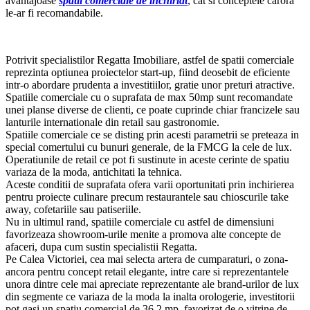
avantajoase
spatii comerciale de inchiriat
, cat si conceptele carora
le-ar fi recomandabile.
Potrivit specialistilor Regatta Imobiliare, astfel de spatii comerciale
reprezinta optiunea proiectelor start-up, fiind deosebit de eficiente
intr-o abordare prudenta a investitiilor, gratie unor preturi atractive.
Spatiile comerciale cu o suprafata de max 50mp sunt recomandate
unei planse diverse de clienti, ce poate cuprinde chiar francizele sau
lanturile internationale din retail sau gastronomie.
Spatiile comerciale ce se disting prin acesti parametrii se preteaza in
special comertului cu bunuri generale, de la FMCG la cele de lux.
Operatiunile de retail ce pot fi sustinute in aceste cerinte de spatiu
variaza de la moda, antichitati la tehnica.
Aceste conditii de suprafata ofera varii oportunitati prin inchirierea
pentru proiecte culinare precum restaurantele sau chioscurile take
away, cofetariile sau patiseriile.
Nu in ultimul rand, spatiile comerciale cu astfel de dimensiuni
favorizeaza showroom-urile menite a promova alte concepte de
afaceri, dupa cum sustin specialistii Regatta.
Pe Calea Victoriei, cea mai selecta artera de cumparaturi, o zona-
ancora pentru concept retail elegante, intre care si reprezentantele
unora dintre cele mai apreciate reprezentante ale brand-urilor de lux
din segmente ce variaza de la moda la inalta orologerie, investitorii
pot gasi un spatiu comercial de 36.2 mp, favorizat de o vitrine de