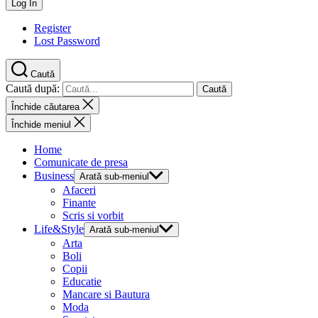
Register
Lost Password
Caută
Caută după:
Închide căutarea
Închide meniul
Home
Comunicate de presa
Business
Arată sub-meniul
Afaceri
Finante
Scris si vorbit
Life&Style
Arată sub-meniul
Arta
Boli
Copii
Educatie
Mancare si Bautura
Moda