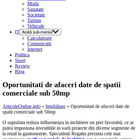
Moda
Sanatate
Societate
Turism
Vehicule
IT
Arată sub-meniul
Calculatoare
Comunicatii
Internet
Politica
Sport
Review
Blog
Oportunitati de afaceri date de spatii
comerciale sub 50mp
ArticoleOnline.info
»
Imobiliare
» Oportunitati de afaceri date de
spatii comerciale sub 50mp
O suprafata redusa influenteaza in inchiriere un pret favorabil, ce ar
putea impusiona investitiile in varii proiecte din diverse segmente de
la retail la gastronomie. Specialistii Regatta prezinta cele mai