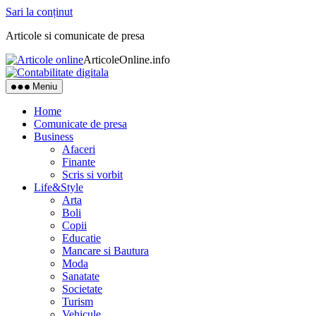
Sari la conținut
Articole si comunicate de presa
ArticoleOnline.info
Meniu
Home
Comunicate de presa
Business
Afaceri
Finante
Scris si vorbit
Life&Style
Arta
Boli
Copii
Educatie
Mancare si Bautura
Moda
Sanatate
Societate
Turism
Vehicule