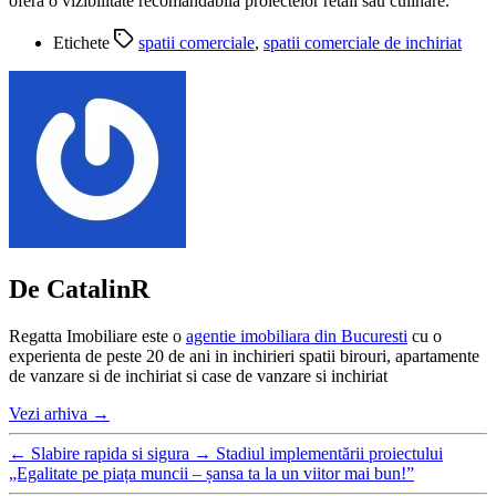
ofera o vizibilitate recomandabila proiectelor retail sau culinare.
Etichete
spatii comerciale
,
spatii comerciale de inchiriat
De CatalinR
Regatta Imobiliare este o
agentie imobiliara din Bucuresti
cu o
experienta de peste 20 de ani in inchirieri spatii birouri, apartamente
de vanzare si de inchiriat si case de vanzare si inchiriat
Vezi arhiva
→
←
Slabire rapida si sigura
→
Stadiul implementării proiectului
„Egalitate pe piața muncii – șansa ta la un viitor mai bun!”