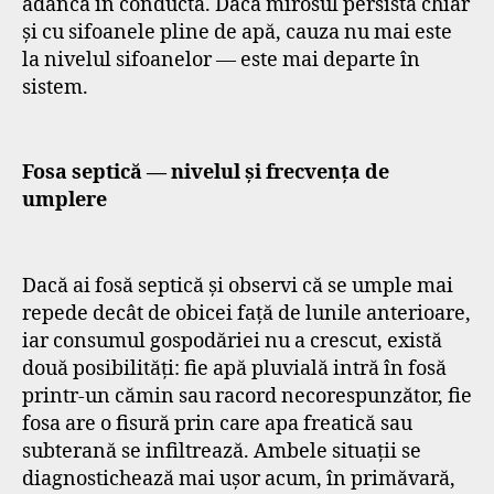
adâncă în conductă. Dacă mirosul persistă chiar
și cu sifoanele pline de apă, cauza nu mai este
la nivelul sifoanelor — este mai departe în
sistem.
Fosa septică — nivelul și frecvența de
umplere
Dacă ai fosă septică și observi că se umple mai
repede decât de obicei față de lunile anterioare,
iar consumul gospodăriei nu a crescut, există
două posibilități: fie apă pluvială intră în fosă
printr-un cămin sau racord necorespunzător, fie
fosa are o fisură prin care apa freatică sau
subterană se infiltrează. Ambele situații se
diagnostichează mai ușor acum, în primăvară,