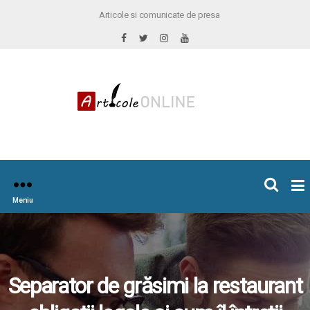
Articole si comunicate de presa
×
icoleOnline.info
Meniu
Separator de grăsimi la restaurant