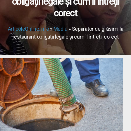
obligații legale și cum îl întreții
corect
ArticoleOnline.info
»
Mediu
» Separator de grăsimi la
restaurant obligații legale și cum îl întreții corect