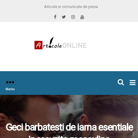
Articole si comunicate de presa
×
icoleOnline.info
Meniu
Geci barbatesti de iarna esentiale