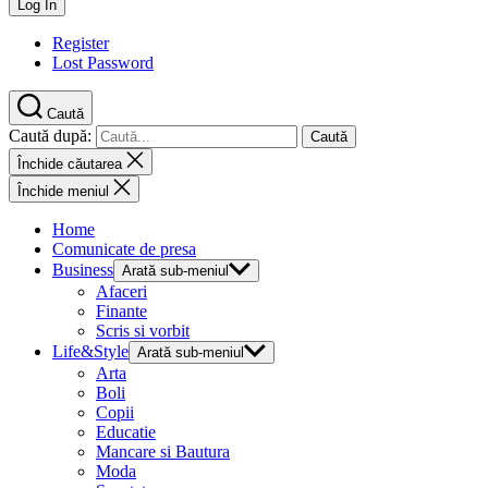
Register
Lost Password
Caută
Caută după:
Închide căutarea
Închide meniul
Home
Comunicate de presa
Business
Arată sub-meniul
Afaceri
Finante
Scris si vorbit
Life&Style
Arată sub-meniul
Arta
Boli
Copii
Educatie
Mancare si Bautura
Moda