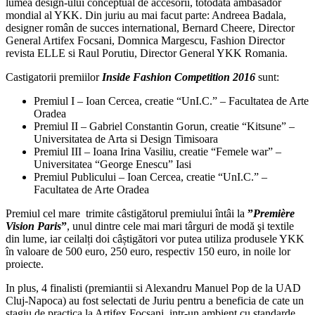
lumea design-ului conceptual de accesorii, totodata ambasador
mondial al YKK. Din juriu au mai facut parte: Andreea Badala,
designer român de succes international, Bernard Cheere, Director
General Artifex Focsani, Domnica Margescu, Fashion Director
revista ELLE si Raul Porutiu, Director General YKK Romania.
Castigatorii premiilor
Inside Fashion Competition 2016
sunt:
Premiul I – Ioan Cercea, creatie “UnI.C.” – Facultatea de Arte
Oradea
Premiul II – Gabriel Constantin Gorun, creatie “Kitsune” –
Universitatea de Arta si Design Timisoara
Premiul III – Ioana Irina Vasiliu, creatie “Femele war” –
Universitatea “George Enescu” Iasi
Premiul Publicului – Ioan Cercea, creatie “UnI.C.” –
Facultatea de Arte Oradea
Premiul cel mare trimite câstigătorul premiului întâi la
”
Première
Vision Paris
”
, unul dintre cele mai mari târguri de modă şi textile
din lume, iar ceilalți doi câștigători vor putea utiliza produsele YKK
în valoare de 500 euro, 250 euro, respectiv 150 euro, in noile lor
proiecte.
In plus, 4 finalisti (premiantii si Alexandru Manuel Pop de la UAD
Cluj-Napoca) au fost selectati de Juriu pentru a beneficia de cate un
stagiu de practica la Artifex Focsani, intr-un ambient cu standarde