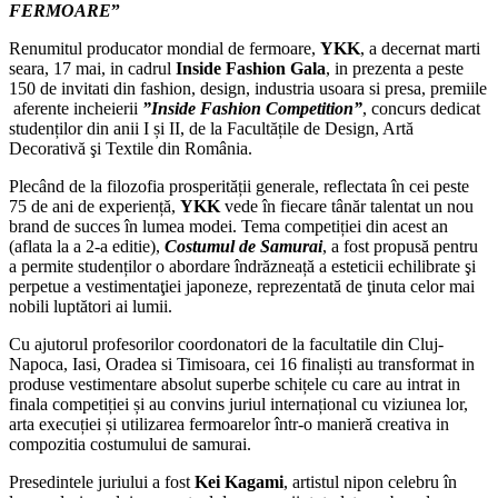
FERMOARE
”
Renumitul producator mondial de fermoare,
YKK
, a decernat marti
seara, 17 mai, in cadrul
Inside Fashion Gala
, in prezenta a peste
150 de invitati din fashion, design, industria usoara si presa, premiile
aferente incheierii
”Inside Fashion Competition”
, concurs dedicat
studenților din anii I și II, de la Facultățile de Design, Artă
Decorativă şi Textile din România.
Plecând de la filozofia prosperității generale, reflectata în cei peste
75 de ani de experiență,
YKK
vede în fiecare tânăr talentat un nou
brand de succes în lumea modei. Tema competiției din acest an
(aflata la a 2-a editie),
Costumul de Samurai
, a fost propusă pentru
a permite studenților o abordare îndrăzneață a esteticii echilibrate şi
perpetue a vestimentaţiei japoneze, reprezentată de ţinuta celor mai
nobili luptători ai lumii.
Cu ajutorul profesorilor coordonatori de la facultatile din Cluj-
Napoca, Iasi, Oradea si Timisoara, cei 16 finaliști au transformat in
produse vestimentare absolut superbe schițele cu care au intrat in
finala competiției și au convins juriul internațional cu viziunea lor,
arta execuției și utilizarea fermoarelor într-o manieră creativa in
compozitia costumului de samurai.
Presedintele juriului a fost
Kei Kagami
, artistul nipon celebru în