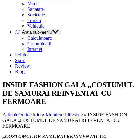
Moda
Sanatate
Societate
Turism
Vehicule
IT
Arată sub-meniul
Calculatoare
Comunicatii
Internet
Politica
Sport
Review
Blog
INSIDE FASHION GALA „COSTUMUL
DE SAMURAI REINVENTAT CU
FERMOARE
ArticoleOnline.info
»
Monden si lifestyle
» INSIDE FASHION
GALA „COSTUMUL DE SAMURAI REINVENTAT CU
FERMOARE
„
COSTUMUL DE SAMURAI REINVENTAT CU