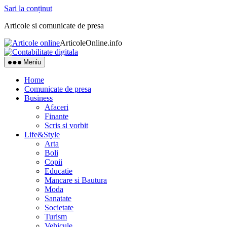
Sari la conținut
Articole si comunicate de presa
ArticoleOnline.info
Meniu
Home
Comunicate de presa
Business
Afaceri
Finante
Scris si vorbit
Life&Style
Arta
Boli
Copii
Educatie
Mancare si Bautura
Moda
Sanatate
Societate
Turism
Vehicule