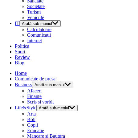
Sanatate
Societate
Turism
Vehicule
IT
Arată sub-meniul
Calculatoare
Comunicatii
Internet
Politica
Sport
Review
Blog
Home
Comunicate de presa
Business
Arată sub-meniul
Afaceri
Finante
Scris si vorbit
Life&Style
Arată sub-meniul
Arta
Boli
Copii
Educatie
Mancare si Bautura