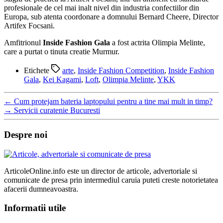
profesionale de cel mai inalt nivel din industria confectiilor din
Europa, sub atenta coordonare a domnului Bernard Cheere, Director
Artifex Focsani.
Amfitrionul
Inside Fashion Gala
a fost actrita Olimpia Melinte,
care a purtat o tinuta creatie Murmur.
Etichete
arte
,
Inside Fashion Competition
,
Inside Fashion
Gala
,
Kei Kagami
,
Loft
,
Olimpia Melinte
,
YKK
←
Cum protejam bateria laptopului pentru a tine mai mult in timp?
→
Servicii curatenie Bucuresti
Despre noi
ArticoleOnline.info este un director de articole, advertoriale si
comunicate de presa prin intermediul caruia puteti creste notorietatea
afacerii dumneavoastra.
Informatii utile