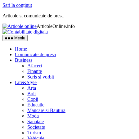
Sari la conținut
Articole si comunicate de presa
ArticoleOnline.info
Meniu
Home
Comunicate de presa
Business
Afaceri
Finante
Scris si vorbit
Life&Style
Arta
Boli
Copii
Educatie
Mancare si Bautura
Moda
Sanatate
Societate
Turism
Vehicule