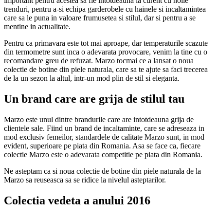
important pentru acestea sa fie intotdeauna la curent cu noile
trenduri, pentru a-si echipa garderobele cu hainele si incaltamintea
care sa le puna in valoare frumusetea si stilul, dar si pentru a se
mentine in actualitate.
Pentru ca primavara este tot mai aproape, dar temperaturile scazute
din termometre sunt inca o adevarata provocare, venim la tine cu o
recomandare greu de refuzat. Marzo tocmai ce a lansat o noua
colectie de botine din piele naturala, care sa te ajute sa faci trecerea
de la un sezon la altul, intr-un mod plin de stil si eleganta.
Un brand care are grija de stilul tau
Marzo este unul dintre brandurile care are intotdeauna grija de
clientele sale. Fiind un brand de incaltaminte, care se adreseaza in
mod exclusiv femeilor, standardele de calitate Marzo sunt, in mod
evident, superioare pe piata din Romania. Asa se face ca, fiecare
colectie Marzo este o adevarata competitie pe piata din Romania.
Ne asteptam ca si noua colectie de botine din piele naturala de la
Marzo sa reuseasca sa se ridice la nivelul asteptarilor.
Colectia vedeta a anului 2016