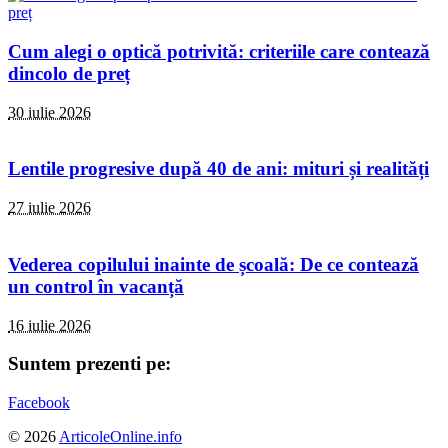
Cum alegi o optică potrivită: criteriile care contează
dincolo de preț
30 iulie 2026
Lentile progresive după 40 de ani: mituri și realități
27 iulie 2026
Vederea copilului inainte de școală: De ce contează
un control în vacanță
16 iulie 2026
Suntem prezenti pe:
Facebook
© 2026
ArticoleOnline.info