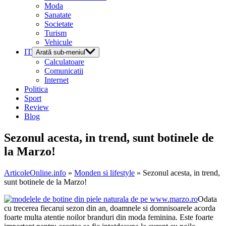
Moda
Sanatate
Societate
Turism
Vehicule
IT
Arată sub-meniul
Calculatoare
Comunicatii
Internet
Politica
Sport
Review
Blog
Sezonul acesta, in trend, sunt botinele de
la Marzo!
ArticoleOnline.info
»
Monden si lifestyle
» Sezonul acesta, in trend,
sunt botinele de la Marzo!
Odata
cu trecerea fiecarui sezon din an, doamnele si domnisoarele acorda
foarte multa atentie noilor branduri din moda feminina. Este foarte