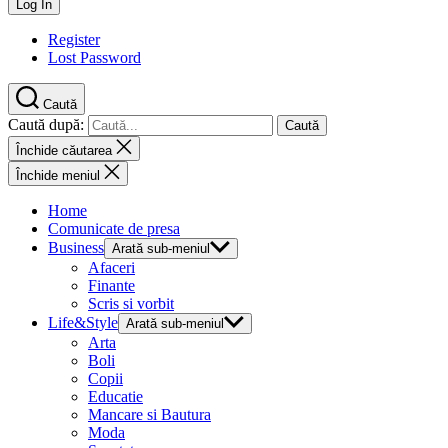
Register
Lost Password
Caută
Caută după:
Închide căutarea
Închide meniul
Home
Comunicate de presa
Business
Arată sub-meniul
Afaceri
Finante
Scris si vorbit
Life&Style
Arată sub-meniul
Arta
Boli
Copii
Educatie
Mancare si Bautura
Moda