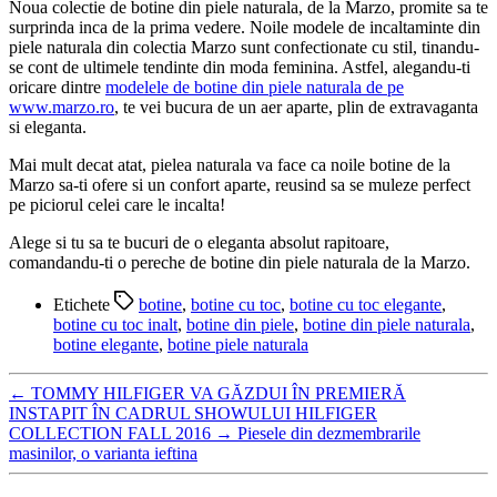
Noua colectie de botine din piele naturala, de la Marzo, promite sa te
surprinda inca de la prima vedere. Noile modele de incaltaminte din
piele naturala din colectia Marzo sunt confectionate cu stil, tinandu-
se cont de ultimele tendinte din moda feminina. Astfel, alegandu-ti
oricare dintre
modelele de botine din piele naturala de pe
www.marzo.ro
, te vei bucura de un aer aparte, plin de extravaganta
si eleganta.
Mai mult decat atat, pielea naturala va face ca noile botine de la
Marzo sa-ti ofere si un confort aparte, reusind sa se muleze perfect
pe piciorul celei care le incalta!
Alege si tu sa te bucuri de o eleganta absolut rapitoare,
comandandu-ti o pereche de botine din piele naturala de la Marzo.
Etichete
botine
,
botine cu toc
,
botine cu toc elegante
,
botine cu toc inalt
,
botine din piele
,
botine din piele naturala
,
botine elegante
,
botine piele naturala
←
TOMMY HILFIGER VA GĂZDUI ÎN PREMIERĂ
INSTAPIT ÎN CADRUL SHOWULUI HILFIGER
COLLECTION FALL 2016
→
Piesele din dezmembrarile
masinilor, o varianta ieftina