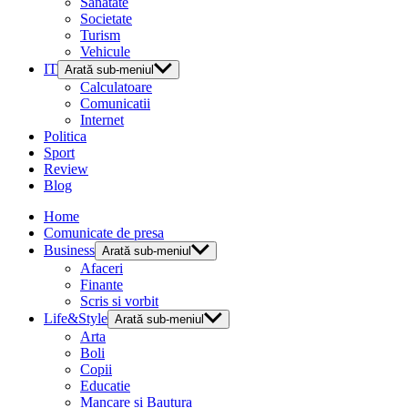
Sanatate
Societate
Turism
Vehicule
IT
Arată sub-meniul
Calculatoare
Comunicatii
Internet
Politica
Sport
Review
Blog
Home
Comunicate de presa
Business
Arată sub-meniul
Afaceri
Finante
Scris si vorbit
Life&Style
Arată sub-meniul
Arta
Boli
Copii
Educatie
Mancare si Bautura