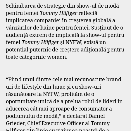
Schimbarea de strategie din show-ul de modă
pentru femei
Tommy Hilfiger
reflectă
implicarea companiei în creșterea globală a
vânzărilor de haine pentru femei. Susținut de o
audienţă extrem de implicată la show-ul pentru
femei
Tommy Hilfiger
și NYFW, există un
potențial puternic de creștere adițională pentru
toate categoriile women.
“Fiind unul dintre cele mai recunoscute brand-
uri de lifestyle din lume și cu show-uri
răsunătoare la NYFW, profităm de o
oportunitate unică de a prelua rolul de lideri în
aducerea cât mai aproape de consumator a
podiumului de modă,” a declarat Daniel
Grieder, Chief Executive Officer al Tommy
Hilfiger. “În linie cu viziunea noastră de a