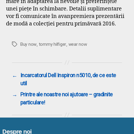
mare în adaptarea la nevoile și preferințele
unei piețe în schimbare. Detalii suplimentare
vor fi comunicate în avanpremiera prezentării
de modă a colecției pentru primăvară 2016.
,
,
Etichete
Buy now
tommy hilfiger
wear now
←
Incarcatorul Dell Inspiron n5010, de ce este
util
→
Printre ale noastre noi ajutoare – gradinite
particulare!
Despre noi