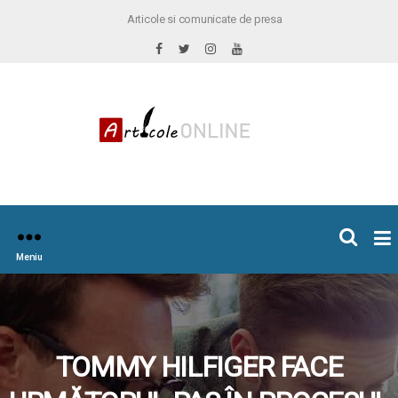
Articole si comunicate de presa
×
icoleOnline.info
Meniu
TOMMY HILFIGER FACE