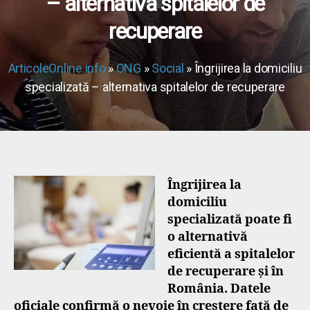
– alternativa spitalelor de
recuperare
ArticoleOnline.info
»
ONG
»
Social
» Îngrijirea la domiciliu
specializată – alternativa spitalelor de recuperare
Îngrijirea la
domiciliu
specializată poate fi
o alternativă
eficientă a spitalelor
de recuperare și în
România. Datele
oficiale confirmă o nevoie în creștere față de