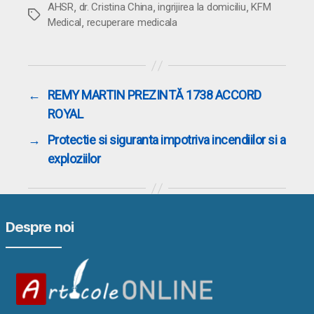
,
,
,
AHSR
dr. Cristina China
ingrijirea la domiciliu
KFM
Etichete
,
Medical
recuperare medicala
←
REMY MARTIN PREZINTĂ 1738 ACCORD
ROYAL
→
Protectie si siguranta impotriva incendiilor si a
exploziilor
Despre noi