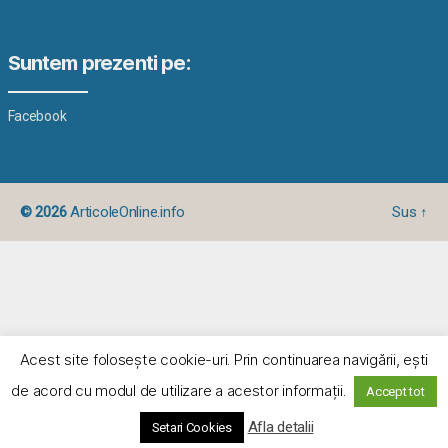
Suntem prezenti pe:
Facebook
© 2026
ArticoleOnline.info
Sus
↑
Acest site foloseşte cookie-uri. Prin continuarea navigării, eşti
de acord cu modul de utilizare a acestor informaţii.
Accept tot
Afla detalii
Setari Cookies