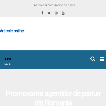
Articole si comunicate de presa
×
icoleOnline.info
Meniu
Promovarea agentiilor de pariuri
din Romania