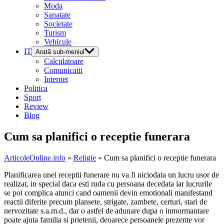
Moda
Sanatate
Societate
Turism
Vehicule
IT
Arată sub-meniul
Calculatoare
Comunicatii
Internet
Politica
Sport
Review
Blog
Cum sa planifici o receptie funerara
ArticoleOnline.info
»
Religie
» Cum sa planifici o receptie funerara
Planificarea unei receptii funerare nu va fi niciodata un lucru usor de
realizat, in special daca esti ruda cu persoana decedata iar lucrurile
se pot complica atunci cand oamenii devin emotionali manifestand
reactii diferite precum plansete, strigate, zambete, certuri, stari de
nervozitate s.a.m.d., dar o astfel de adunare dupa o inmormantare
poate ajuta familia si prietenii, deoarece persoanele prezente vor