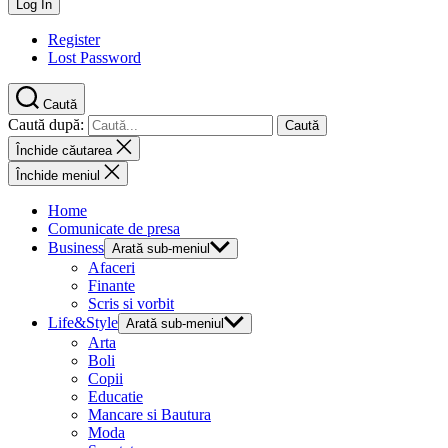
Register
Lost Password
Caută
Caută după:
Închide căutarea
Închide meniul
Home
Comunicate de presa
Business
Arată sub-meniul
Afaceri
Finante
Scris si vorbit
Life&Style
Arată sub-meniul
Arta
Boli
Copii
Educatie
Mancare si Bautura
Moda