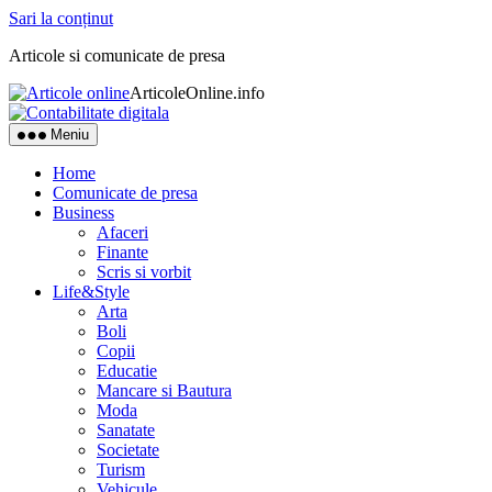
Sari la conținut
Articole si comunicate de presa
ArticoleOnline.info
Meniu
Home
Comunicate de presa
Business
Afaceri
Finante
Scris si vorbit
Life&Style
Arta
Boli
Copii
Educatie
Mancare si Bautura
Moda
Sanatate
Societate
Turism
Vehicule