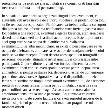
prietenilor sa va axati pe alte activitati si sa comemorati fara griji
trecerea in nefiinta a unei persoane dragi.
In situatia in care doriti sa organizati singuri acest eveniment, cu
siguranta veti avea nevoie de ajutorul rudelor si al prietenilor ca totul
sa fie realizat corespunzator. Planificarea va trebui realizata cu suport
din partea tuturor, efectuarea telefoanelor catre invitati, gasirea unui
loc pentru a tine receptia, eventual alegerea bisericii, aranjarea casei
decedatului daca veti dori sa tineti acolo receptia. Este important ca
acel grup care se va ocupa de planificarea si realizarea
evenimentului sa aiba sarcini clare, sa existe o persoana care se va
ocupa de telefoanele, altii care sa se ocupe de aranjamentele locului
unde se va tine receptia. Puteti decora acest spatiu cu fotografii ale
persoanei decedate, stimuland astfel amintiri si conversatie intre
participanti. O parte dintre invitati vor furniza alimente la acest
eveniment, tineti cont sa aveti spatiul necesar pentru depozitarea
alimentelor si pentru pastrarea lor, deoarece o astfel de comemorare
poate tine cateva ore. Asigurati-va ca aveti disponibila o muzica
lenta si in surdina pe timpul desfasurarii evenimentului, de asemenea
pregatiti si o zona retrasa, intima pentru invitati, ca acestia sa se
poate odihni sau sa se reculeaga. Aceasta zona retrasa ajuta la
ameliorarea tensiunii la unele persoane. Asigurati-va ca oferiti
invitatilor dvs. toate aceste lucruri si ca aveti suportul necesar de la
familie si prieteni pentru a trece mult mai usor pragul acestui
moment dificil.