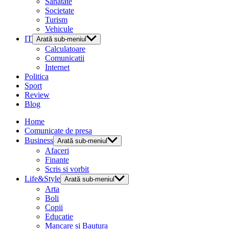
Sanatate
Societate
Turism
Vehicule
IT
Arată sub-meniul
Calculatoare
Comunicatii
Internet
Politica
Sport
Review
Blog
Home
Comunicate de presa
Business
Arată sub-meniul
Afaceri
Finante
Scris si vorbit
Life&Style
Arată sub-meniul
Arta
Boli
Copii
Educatie
Mancare si Bautura