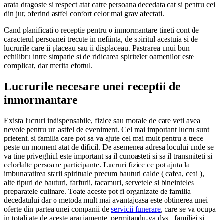
arata dragoste si respect atat catre persoana decedata cat si pentru cei
din jur, oferind astfel confort celor mai grav afectati.
Cand planificati o receptie pentru o inmormantare tineti cont de
caracterul persoanei trecute in nefiinta, de spiritul acestuia si de
lucrurile care ii placeau sau ii displaceau. Pastrarea unui bun
echilibru intre simpatie si de ridicarea spiriteler oamenilor este
complicat, dar merita efortul.
Lucrurile necesare unei receptii de
inmormantare
Exista lucruri indispensabile, fizice sau morale de care veti avea
nevoie pentru un astfel de eveniment. Cel mai important lucru sunt
prietenii si familia care pot sa va ajute cel mai mult pentru a trece
peste un moment atat de dificil. De asemenea adresa locului unde se
va tine priveghiul este important sa il cunoasteti si sa il transmiteti si
celorlalte persoane participante. Lucruri fizice ce pot ajuta la
imbunatatirea starii spirituale precum bauturi calde ( cafea, ceai ),
alte tipuri de bauturi, farfurii, tacamuri, servetele si bineinteles
preparatele culinare. Toate aceste pot fi organizate de familia
decedatului dar o metoda mult mai avantajoasa este obtinerea unei
oferte din partea unei companii de
servicii funerare
, care se va ocupa
in totalitate de aceste aranjamente, permitandu-va dvs., familiei si