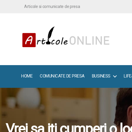
Articole si comunicate de presa
ArticoleOnline.info
HOME
COMUNICATE DE PRESA
BUSINESS
LIF
Vrei sa iti cumperi o l