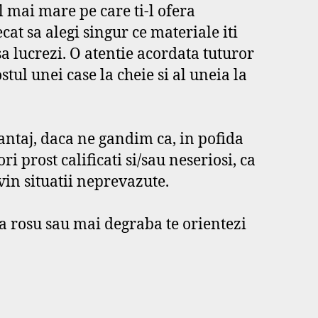
el mai mare pe care ti-l ofera
at sa alegi singur ce materiale iti
sa lucrezi. O atentie acordata tuturor
tul unei case la cheie si al uneia la
antaj, daca ne gandim ca, in pofida
i prost calificati si/sau neseriosi, ca
vin situatii neprevazute.
 la rosu sau mai degraba te orientezi