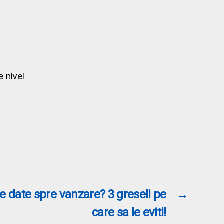
e nivel
e date spre vanzare? 3 greseli pe
→
care sa le eviti!