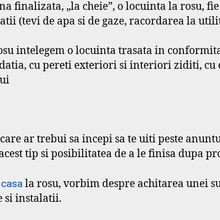
na finalizata, „la cheie”, o locuinta la rosu, f
atii (tevi de apa si de gaze, racordarea la utilit
 rosu intelegem o locuinta trasata in conformi
atia, cu pereti exteriori si interiori ziditi, 
ui
re ar trebui sa incepi sa te uiti peste anuntur
cest tip si posibilitatea de a le finisa dupa pr
o
la rosu, vorbim despre achitarea unei s
casa
si instalatii.