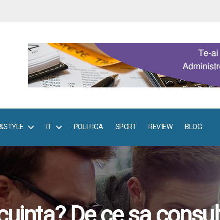
E&STYLE
IT
POLITICA
SPORT
REVIEW
BLOG
ocuinta? De ce sa consul