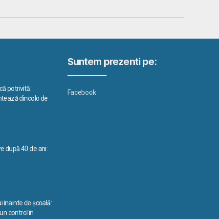
Suntem prezenti pe:
ă potrivită:
Facebook
ontează dincolo de
ve după 40 de ani:
i inainte de școală:
n control în