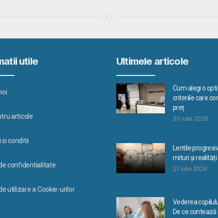
atii utile
Ultimele articole
Cum alegi o optic
noi
criteriile care c
preț
tru articole
30 iulie 2026
si conditii
Lentile progresi
mituri și realități
 de confidentialitate
27 iulie 2026
de utilizare a Cookie-urilor
Vederea copilulu
De ce contează u