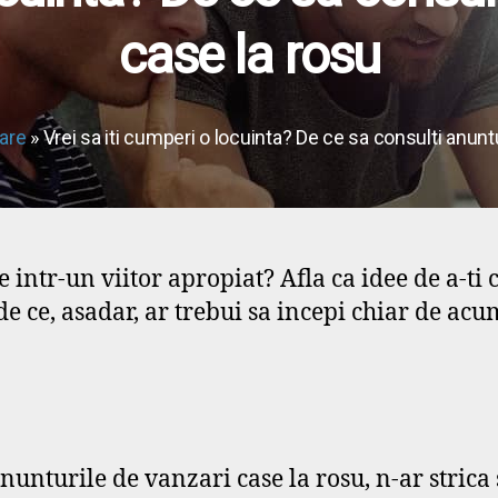
case la rosu
iare
» Vrei sa iti cumperi o locuinta? De ce sa consulti anunt
e intr-un viitor apropiat? Afla ca idee de a-
 de ce, asadar, ar trebui sa incepi chiar de ac
anunturile de vanzari case la rosu, n-ar stric