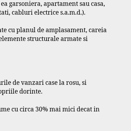
ie ea garsoniera, apartament sau casa,
ati, cabluri electrice s.a.m.d.).
tate cu planul de amplasament, careia
cu elemente structurale armate si
ile de vanzari case la rosu, si
opriile dorinte.
ume cu circa 30% mai mici decat in