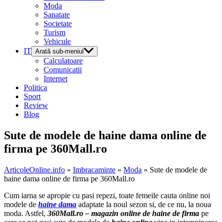
Moda
Sanatate
Societate
Turism
Vehicule
IT
Arată sub-meniul
Calculatoare
Comunicatii
Internet
Politica
Sport
Review
Blog
Sute de modele de haine dama online de
firma pe 360Mall.ro
ArticoleOnline.info
»
Imbracaminte
»
Moda
» Sute de modele de
haine dama online de firma pe 360Mall.ro
Cum iarna se apropie cu pasi repezi, toate femeile cauta online noi
modele de
haine dama
adaptate la noul sezon si, de ce nu, la noua
moda. Astfel,
360Mall.ro – magazin online de haine de firma
pe