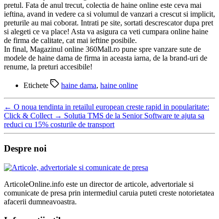
pretul. Fata de anul trecut, colectia de haine online este ceva mai
ieftina, avand in vedere ca si volumul de vanzari a crescut si implicit,
preturile au mai coborat. Intrati pe site, sortati descrescator dupa pret
si alegeti ce va place! Asta va asigura ca veti cumpara online haine
de firma de calitate, cat mai ieftine posibile.
In final, Magazinul online 360Mall.ro pune spre vanzare sute de
modele de haine dama de firma in aceasta iarna, de la brand-uri de
renume, la preturi accesibile!
Etichete
haine dama
,
haine online
←
O noua tendinta in retailul european creste rapid in popularitate:
Click & Collect
→
Solutia TMS de la Senior Software te ajuta sa
reduci cu 15% costurile de transport
Despre noi
ArticoleOnline.info este un director de articole, advertoriale si
comunicate de presa prin intermediul caruia puteti creste notorietatea
afacerii dumneavoastra.