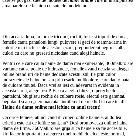
care se pot gasi sute de modele de
haine online
vine in intampinarea
amatoarelor de fashion cu sute de modele noi.
Din aceasta luna, in loc de tricouri, rochii, fuste si topuri de dama,
femeile cauta pantaloni lungi, pulovere si geci de toamna-iarna in
culorile mai inchise ale acestui sezon, preponderent negru si alb,
culori cu care nu gresesti niciodata cand alegi hainele.
Pentru cele care cauta haine de dama mai exuberante, 360mall.ro are
variante cat se poate de indraznete, femeile avand ocazia sa aleaga
online brand-uri de haine dedicate acestui stil, fie prin culori
indraznete ale hainelor, sau prin esarfe multicolore, care dau o pata
de culoare tinutei. Daca vrei sa iesi cu adevarat in evidenta in
aceasta iarna, alege rosul! Fie ca alegi o bluza, o pereche de
pantaloni, blugi sau rochie de culoare rosie, efectul este garantat,
neputand scapa „neremarcata” indiferent de mediul in care te afli.
Haine de dama online mai ieftine ca anul trecut!
Ca orice femeie, atunci cand iti cuperi online hainele, al doilea
criteriu este cat de ieftine sunt, nu? Desi promoveaza online haine
dama de firma, 360Mall.ro are grija si ca hainele sa fie accesibile.
Un factor important in alegerea unei rochii de efect este, normal,