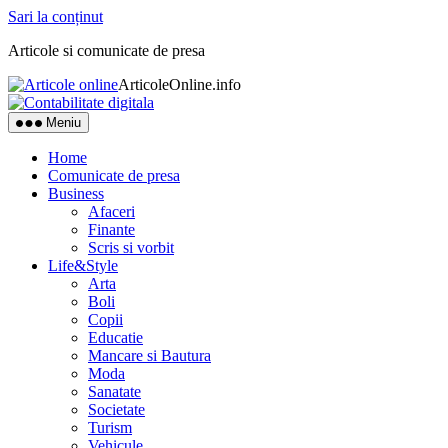
Sari la conținut
Articole si comunicate de presa
ArticoleOnline.info
Meniu
Home
Comunicate de presa
Business
Afaceri
Finante
Scris si vorbit
Life&Style
Arta
Boli
Copii
Educatie
Mancare si Bautura
Moda
Sanatate
Societate
Turism
Vehicule