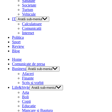
Sanatate
Societate
Turism
Vehicule
IT
Arată sub-meniul
Calculatoare
Comunicatii
Internet
Politica
Sport
Review
Blog
Home
Comunicate de presa
Business
Arată sub-meniul
Afaceri
Finante
Scris si vorbit
Life&Style
Arată sub-meniul
Arta
Boli
Copii
Educatie
Mancare si Bautura