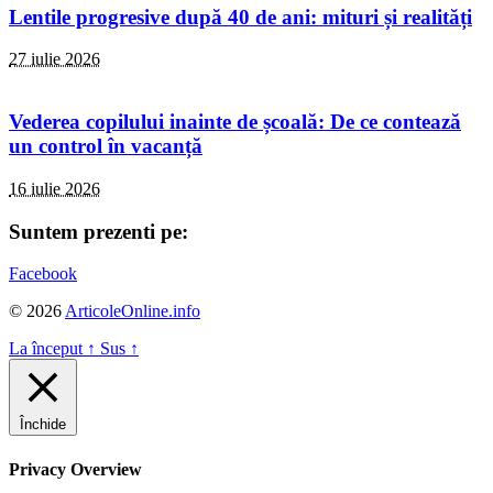
Lentile progresive după 40 de ani: mituri și realități
27 iulie 2026
Vederea copilului inainte de școală: De ce contează
un control în vacanță
16 iulie 2026
Suntem prezenti pe:
Facebook
© 2026
ArticoleOnline.info
La început
↑
Sus
↑
Închide
Privacy Overview