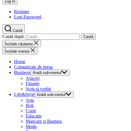
Register
Lost Password
Caută
Caută după:
Închide căutarea
Închide meniul
Home
Comunicate de presa
Business
Arată sub-meniul
Afaceri
Finante
Scris si vorbit
Life&Style
Arată sub-meniul
Arta
Boli
Copii
Educatie
Mancare si Bautura
Moda