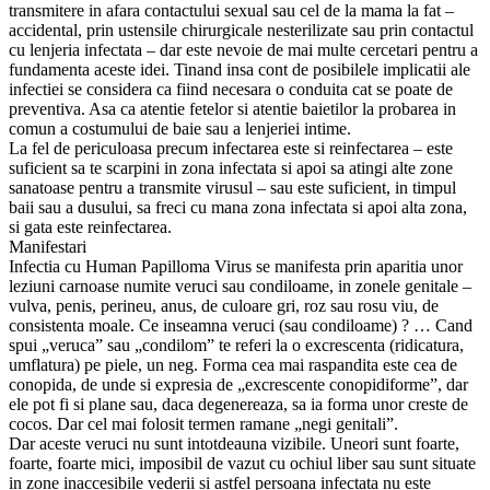
transmitere in afara contactului sexual sau cel de la mama la fat –
accidental, prin ustensile chirurgicale nesterilizate sau prin contactul
cu lenjeria infectata – dar este nevoie de mai multe cercetari pentru a
fundamenta aceste idei. Tinand insa cont de posibilele implicatii ale
infectiei se considera ca fiind necesara o conduita cat se poate de
preventiva. Asa ca atentie fetelor si atentie baietilor la probarea in
comun a costumului de baie sau a lenjeriei intime.
La fel de periculoasa precum infectarea este si reinfectarea – este
suficient sa te scarpini in zona infectata si apoi sa atingi alte zone
sanatoase pentru a transmite virusul – sau este suficient, in timpul
baii sau a dusului, sa freci cu mana zona infectata si apoi alta zona,
si gata este reinfectarea.
Manifestari
Infectia cu Human Papilloma Virus se manifesta prin aparitia unor
leziuni carnoase numite veruci sau condiloame, in zonele genitale –
vulva, penis, perineu, anus, de culoare gri, roz sau rosu viu, de
consistenta moale. Ce inseamna veruci (sau condiloame) ? … Cand
spui „veruca” sau „condilom” te referi la o excrescenta (ridicatura,
umflatura) pe piele, un neg. Forma cea mai raspandita este cea de
conopida, de unde si expresia de „excrescente conopidiforme”, dar
ele pot fi si plane sau, daca degenereaza, sa ia forma unor creste de
cocos. Dar cel mai folosit termen ramane „negi genitali”.
Dar aceste veruci nu sunt intotdeauna vizibile. Uneori sunt foarte,
foarte, foarte mici, imposibil de vazut cu ochiul liber sau sunt situate
in zone inaccesibile vederii si astfel persoana infectata nu este