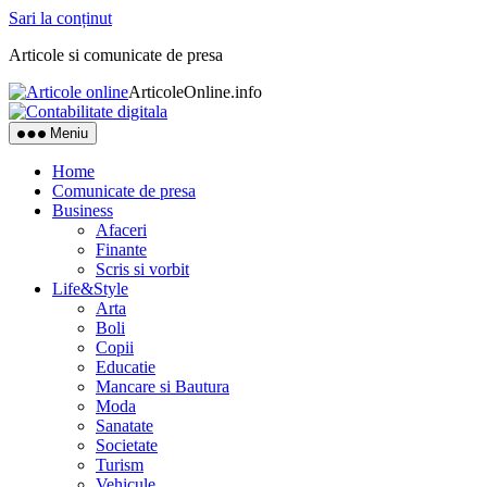
Sari la conținut
Articole si comunicate de presa
ArticoleOnline.info
Meniu
Home
Comunicate de presa
Business
Afaceri
Finante
Scris si vorbit
Life&Style
Arta
Boli
Copii
Educatie
Mancare si Bautura
Moda
Sanatate
Societate
Turism
Vehicule