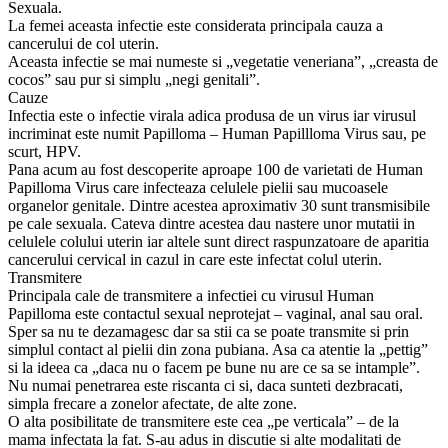
Sexuala.
La femei aceasta infectie este considerata principala cauza a
cancerului de col uterin.
Aceasta infectie se mai numeste si „vegetatie veneriana”, „creasta de
cocos” sau pur si simplu „negi genitali”.
Cauze
Infectia este o infectie virala adica produsa de un virus iar virusul
incriminat este numit Papilloma – Human Papillloma Virus sau, pe
scurt, HPV.
Pana acum au fost descoperite aproape 100 de varietati de Human
Papilloma Virus care infecteaza celulele pielii sau mucoasele
organelor genitale. Dintre acestea aproximativ 30 sunt transmisibile
pe cale sexuala. Cateva dintre acestea dau nastere unor mutatii in
celulele colului uterin iar altele sunt direct raspunzatoare de aparitia
cancerului cervical in cazul in care este infectat colul uterin.
Transmitere
Principala cale de transmitere a infectiei cu virusul Human
Papilloma este contactul sexual neprotejat – vaginal, anal sau oral.
Sper sa nu te dezamagesc dar sa stii ca se poate transmite si prin
simplul contact al pielii din zona pubiana. Asa ca atentie la „pettig”
si la ideea ca „daca nu o facem pe bune nu are ce sa se intample”.
Nu numai penetrarea este riscanta ci si, daca sunteti dezbracati,
simpla frecare a zonelor afectate, de alte zone.
O alta posibilitate de transmitere este cea „pe verticala” – de la
mama infectata la fat. S-au adus in discutie si alte modalitati de