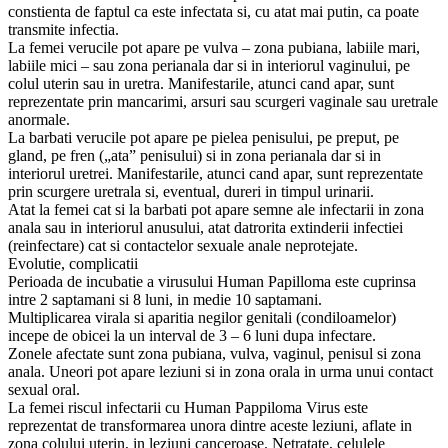
constienta de faptul ca este infectata si, cu atat mai putin, ca poate
transmite infectia.
La femei verucile pot apare pe vulva – zona pubiana, labiile mari,
labiile mici – sau zona perianala dar si in interiorul vaginului, pe
colul uterin sau in uretra. Manifestarile, atunci cand apar, sunt
reprezentate prin mancarimi, arsuri sau scurgeri vaginale sau uretrale
anormale.
La barbati verucile pot apare pe pielea penisului, pe preput, pe
gland, pe fren („ata” penisului) si in zona perianala dar si in
interiorul uretrei. Manifestarile, atunci cand apar, sunt reprezentate
prin scurgere uretrala si, eventual, dureri in timpul urinarii.
Atat la femei cat si la barbati pot apare semne ale infectarii in zona
anala sau in interiorul anusului, atat datrorita extinderii infectiei
(reinfectare) cat si contactelor sexuale anale neprotejate.
Evolutie, complicatii
Perioada de incubatie a virusului Human Papilloma este cuprinsa
intre 2 saptamani si 8 luni, in medie 10 saptamani.
Multiplicarea virala si aparitia negilor genitali (condiloamelor)
incepe de obicei la un interval de 3 – 6 luni dupa infectare.
Zonele afectate sunt zona pubiana, vulva, vaginul, penisul si zona
anala. Uneori pot apare leziuni si in zona orala in urma unui contact
sexual oral.
La femei riscul infectarii cu Human Pappiloma Virus este
reprezentat de transformarea unora dintre aceste leziuni, aflate in
zona colului uterin, in leziuni canceroase. Netratate, celulele