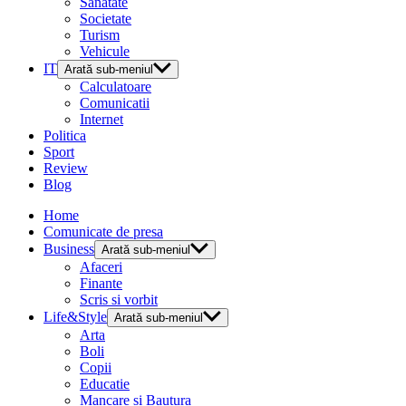
Sanatate
Societate
Turism
Vehicule
IT
Arată sub-meniul
Calculatoare
Comunicatii
Internet
Politica
Sport
Review
Blog
Home
Comunicate de presa
Business
Arată sub-meniul
Afaceri
Finante
Scris si vorbit
Life&Style
Arată sub-meniul
Arta
Boli
Copii
Educatie
Mancare si Bautura