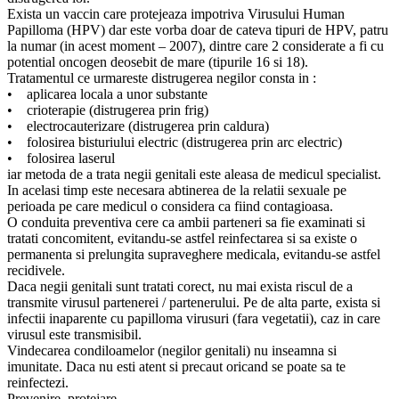
Exista un vaccin care protejeaza impotriva Virusului Human
Papilloma (HPV) dar este vorba doar de cateva tipuri de HPV, patru
la numar (in acest moment – 2007), dintre care 2 considerate a fi cu
potential oncogen deosebit de mare (tipurile 16 si 18).
Tratamentul ce urmareste distrugerea negilor consta in :
• aplicarea locala a unor substante
• crioterapie (distrugerea prin frig)
• electrocauterizare (distrugerea prin caldura)
• folosirea bisturiului electric (distrugerea prin arc electric)
• folosirea laserul
iar metoda de a trata negii genitali este aleasa de medicul specialist.
In acelasi timp este necesara abtinerea de la relatii sexuale pe
perioada pe care medicul o considera ca fiind contagioasa.
O conduita preventiva cere ca ambii parteneri sa fie examinati si
tratati concomitent, evitandu-se astfel reinfectarea si sa existe o
permanenta si prelungita supraveghere medicala, evitandu-se astfel
recidivele.
Daca negii genitali sunt tratati corect, nu mai exista riscul de a
transmite virusul partenerei / partenerului. Pe de alta parte, exista si
infectii inaparente cu papilloma virusuri (fara vegetatii), caz in care
virusul este transmisibil.
Vindecarea condiloamelor (negilor genitali) nu inseamna si
imunitate. Daca nu esti atent si precaut oricand se poate sa te
reinfectezi.
Prevenire, protejare