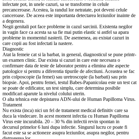
infectate pot, in unele cazuri, sa se transforme in celule
precanceroase. Acestea, la randul lor netratate, pot deveni celule
canceroase. De aceea este importanta detectarea leziunilor inainte de
a degenera.
Negii genitali pot face probleme in cazul sarcinii. Existenta negilor
in vagin face ca acesta sa sa fie mai putin elastic si astfel sa apara
probleme in momentul nasterii. De asemenea, au existat cazuri in
care copii au fost infectati la nastere.
Diagnostic
Atat la femeie cat si la barbat, in general, diagnosticul se pune printr-
un examen clinic. Dar exista si cazuri in care este necesara o
confirmare data de teste de laborator pentru a elimina alte aspecte
patologice si pentru a diferentia tipurile de afectiuni. Aceastea se fac
prin colposcopie (la femei) sau uretroscopie (la barbati) sau prin
biopsie. Apoi, pentru femei, testul Babes-Papanicolau este un test cat
se poate de edificator, un test simplu, care determina posibile
modificari aparute la nivelul colului uterin.
O alta tehnica este depistarea ADN-ului de Human Papilloma Virus.
Tratament
Nu exista (inca) nici un fel de tratament medical definitiv care sa
duca la vindecare. In acest moment infectia cu Human Papilloma
Virus este incurabila. 20 – 30 % din infectii revin spontan in
decursul primelor 6 luni dupa infectie. Singurul lucru ce poate fi
facut este sa se actioneze asupra leziunilor, asupra negilor, pentru
distrugerea lor.