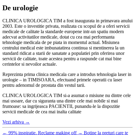
De urologie
CLINICA UROLOGICA TIM a fost inaugurata in primavara anului
2003. Este o investitie privata, realizata cu scopul de a oferi servicii
medicale de calitate la standarde europene intr-un spatiu modern
adecvat activitatilor medicale, dotat cu cea mai performanta
tehnologie medicala de pe piata in momentul actual. Misiunea
centrului medical este imbunatatirea continua si mentinerea la un
standard ridicat a starii de sanatate a populatiei prin oferirea unor
servicii de calitate, toate acestea pentru a raspunde cat mai bine
cerintelor si nevoilor actuale.
Reprezinta prima clinica medicala care a introdus tehnologia laser in
urologie – in TIMISOARA, efectuand primele operatii cu laser
pentru adenomul de prostata din vestul tarii.
CLINICA UROLOGICA TIM si-a asumat o misiune nu dintre cele
mai usoare, dar cu siguranta una dintre cele mai nobile si mai
frumoase: sa ingrijeasca PACIENTII, punandu-le la dispozitie
servicii medicale de cea mai inalta calitate
Vezi arhiva
→
←
99% inspiratie. Reclame making off
→
Botine la preturi care te