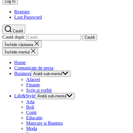
Register
Lost Password
Caută
Caută după:
Închide căutarea
Închide meniul
Home
Comunicate de presa
Business
Arată sub-meniul
Afaceri
Finante
Scris si vorbit
Life&Style
Arată sub-meniul
Arta
Boli
Copii
Educatie
Mancare si Bautura
Moda