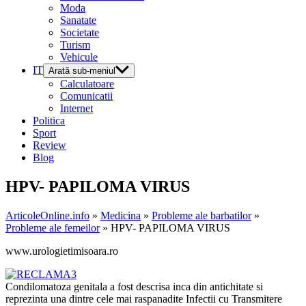
Moda
Sanatate
Societate
Turism
Vehicule
IT
Arată sub-meniul
Calculatoare
Comunicatii
Internet
Politica
Sport
Review
Blog
HPV- PAPILOMA VIRUS
ArticoleOnline.info
»
Medicina
»
Probleme ale barbatilor
»
Probleme ale femeilor
» HPV- PAPILOMA VIRUS
www.urologietimisoara.ro
Condilomatoza genitala a fost descrisa inca din antichitate si
reprezinta una dintre cele mai raspanadite Infectii cu Transmitere