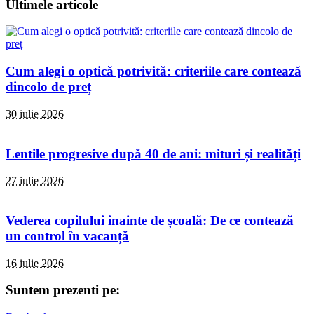
Ultimele articole
Cum alegi o optică potrivită: criteriile care contează
dincolo de preț
30 iulie 2026
Lentile progresive după 40 de ani: mituri și realități
27 iulie 2026
Vederea copilului inainte de școală: De ce contează
un control în vacanță
16 iulie 2026
Suntem prezenti pe: