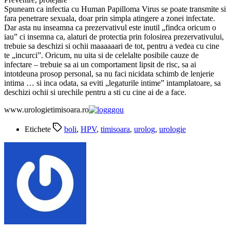
Spuneam ca infectia cu Human Papilloma Virus se poate transmite si
fara penetrare sexuala, doar prin simpla atingere a zonei infectate.
Dar asta nu inseamna ca prezervativul este inutil „findca oricum o
iau” ci insemna ca, alaturi de protectia prin folosirea prezervativului,
trebuie sa deschizi si ochii maaaaaari de tot, pentru a vedea cu cine
te „incurci”. Oricum, nu uita si de celelalte posibile cauze de
infectare – trebuie sa ai un comportament lipsit de risc, sa ai
intotdeuna prosop personal, sa nu faci nicidata schimb de lenjerie
intima … si inca odata, sa eviti „legaturile intime” intamplatoare, sa
deschizi ochii si urechile pentru a sti cu cine ai de a face.
www.urologietimisoara.ro
Etichete
boli
,
HPV
,
timisoara
,
urolog
,
urologie