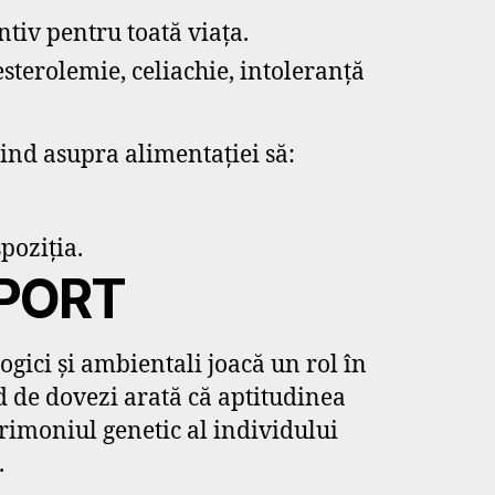
entiv pentru toată viața.
sterolemie, celiachie, intoleranță
ind asupra alimentației să:
poziția.
SPORT
logici și ambientali joacă un rol în
d de dovezi arată că aptitudinea
trimoniul genetic al individului
.