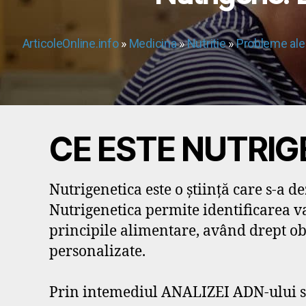
ArticoleOnline.info
»
Medicina
»
Nutritie
»
Probleme ale 
CE ESTE NUTRIG
Nutrigenetica este o știință care s-a 
Nutrigenetica permite identificarea va
principile alimentare, având drept obi
personalizate.
Prin intemediul ANALIZEI ADN-ului se