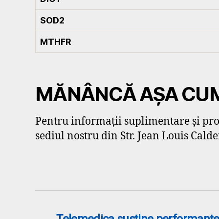
SOD2
MTHFR
MĂNÂNCĂ AȘA CUM 
Pentru informații suplimentare și prog
sediul nostru din Str. Jean Louis Calde
←
Telemedica susține performanțel