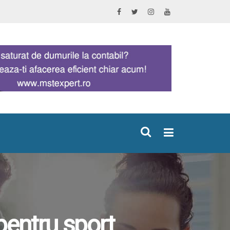
×
pentru sport