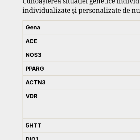
Cunoașterea situației genetice indivi
individualizate și personalizate de nu
Gena
ACE
NOS3
PPARG
ACTN3
VDR
5HTT
DIO1