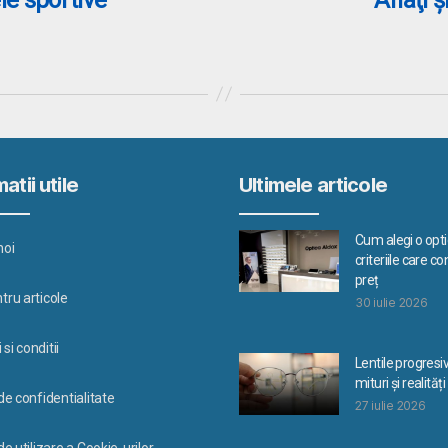
atii utile
Ultimele articole
Cum alegi o optic
noi
criteriile care c
preț
tru articole
30 iulie 2026
si conditii
Lentile progresi
mituri și realități
 de confidentialitate
27 iulie 2026
de utilizare a Cookie-urilor