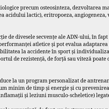
biologice precum osteosinteza, dezvoltarea m
acidului lactic), eritropoeza, angiogeneza, v
ție de divesele secvențe ale ADN-ului, în fapt
 performanței atletice și pot evalua adaptarea
abilitatea la accidente în sport și individuali
rtul de rezistență, de forță sau viteză poate d
nduce la un program personalizat de antrenam
m minim de timp și energie și cu prevenirea
nflamații și leziuni musculo-scheletice) legate