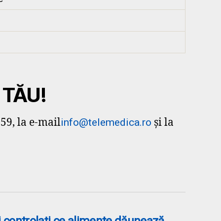
 TĂU!
59, la e-mail
și la
info@telemedica.ro
şi controlaţi ce alimente dăunează
→