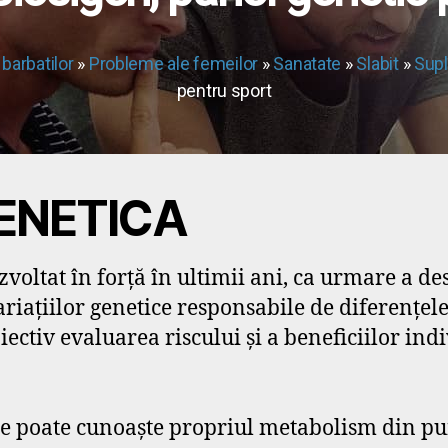
barbatilor
»
Probleme ale femeilor
»
Sanatate
»
Slabit
»
Supl
pentru sport
ENETICA
dezvoltat în forță în ultimii ani, ca urmare a
riațiilor genetice responsabile de diferențele
ectiv evaluarea riscului și a beneficiilor ind
 poate cunoaște propriul metabolism din punc