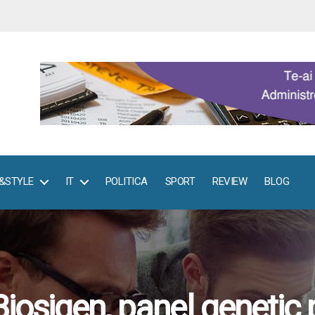
E&STYLE
IT
POLITICA
SPORT
REVIEW
BLOG
Biosigen, panel genetic 