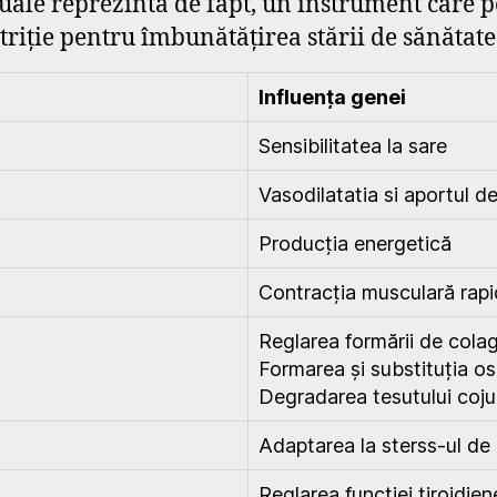
duale reprezintă de fapt, un instrument care
triție pentru îmbunătățirea stării de sănătate 
Influența genei
Sensibilitatea la sare
Vasodilatatia si aportul de
Producția energetică
Contracția musculară rap
Reglarea formării de cola
Formarea și substituția o
Degradarea tesutului coju
Adaptarea la sterss-ul de
Reglarea funcției tiroidien