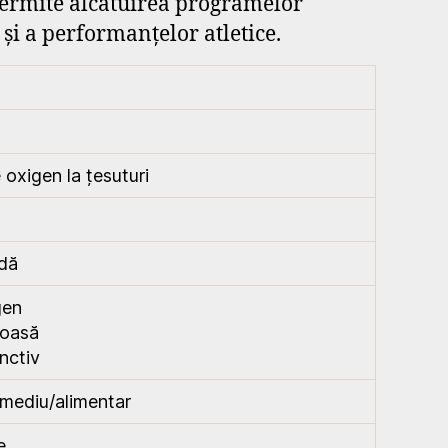
 permite alcătuirea programelor
și a performanțelor atletice.
 oxigen la țesuturi
idă
gen
soasă
nctiv
 mediu/alimentar
e