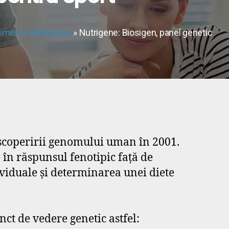
imente alimentare
» Nutrigene: Biosigen, panel genetic
 descoperirii genomului uman în 2001.
 în răspunsul fenotipic față de
ividuale și determinarea unei diete
t de vedere genetic astfel: