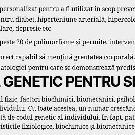
 personalizat pentru a fi utilizat în scop prev
tru diabet, hiperteniune arterială, hipercole
lare, depresie etc
este 20 de polimorfisme și permite, interven
orect capabil să mențină greutatea corporală.
patologiei pentru care se demonstrează predis
L GENETIC PENTRU 
l fizic, factori biochimici, biomecanici, psiho
dividului. Cu toate acestea, un numar crescân
ă de codul genetic al individului. În fapt, pa
isticile fiziologice, biochimice și biomecanice