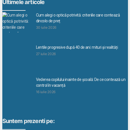
Ultimele articole
Cum alegi o optică potrivită: criteriile care contează
dincolo de preț
30 iulie 2026
Lentile progresive după 40 de ani: mituri și realități
27 iulie 2026
Vederea copilului inainte de școală: De ce contează un
control în vacanță
16 iulie 2026
Suntem prezenti pe: