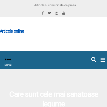
Articole si comunicate de presa
×
icoleOnline.info
Meniu
Care sunt cele mai sanatoase
legume